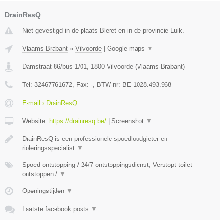
DrainResQ
Niet gevestigd in de plaats Bleret en in de provincie Luik.
Vlaams-Brabant
»
Vilvoorde
|
Google maps
▼
Damstraat 86/bus 1/01
,
1800
Vilvoorde
(
Vlaams-Brabant
)
Tel:
32467761672
, Fax:
-
, BTW-nr:
BE 1028.493.968
E-mail › DrainResQ
Website:
https://drainresq.be/
|
Screenshot
▼
DrainResQ is een professionele spoedloodgieter en
rioleringsspecialist
▼
Spoed ontstopping / 24/7 ontstoppingsdienst, Verstopt toilet
ontstoppen /
▼
Openingstijden
▼
Laatste facebook posts
▼