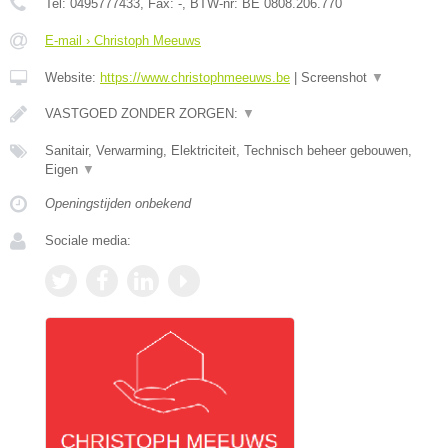
Tel:
0495777433
, Fax:
-
, BTW-nr:
BE 0808.206.770
E-mail › Christoph Meeuws
Website:
https://www.christophmeeuws.be
|
Screenshot
▼
VASTGOED ZONDER ZORGEN:
▼
Sanitair, Verwarming, Elektriciteit, Technisch beheer gebouwen,
Eigen
▼
Openingstijden onbekend
Sociale media: