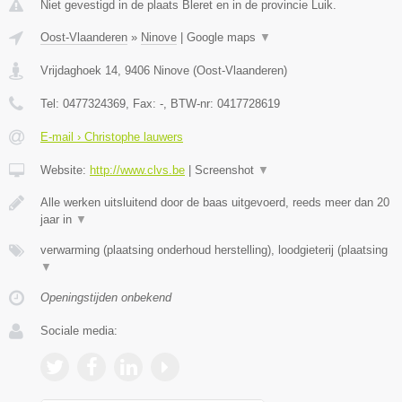
Niet gevestigd in de plaats Bleret en in de provincie Luik.
Oost-Vlaanderen
»
Ninove
|
Google maps
▼
Vrijdaghoek 14
,
9406
Ninove
(
Oost-Vlaanderen
)
Tel:
0477324369
, Fax:
-
, BTW-nr:
0417728619
E-mail › Christophe lauwers
Website:
http://www.clvs.be
|
Screenshot
▼
Alle werken uitsluitend door de baas uitgevoerd, reeds meer dan 20
jaar in
▼
verwarming (plaatsing onderhoud herstelling), loodgieterij (plaatsing
▼
Openingstijden onbekend
Sociale media: