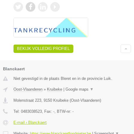
BEKIJK VOLLEDIG PROFIEL
Blanckaert
Niet gevestigd in de plaats Bleret en in de provincie Luik.
Oost-Vlaanderen
»
Kruibeke
|
Google maps
▼
Molenstraat 223
,
9150
Kruibeke
(
Oost-Vlaanderen
)
Tel:
0483038523
, Fax:
-
, BTW-nr:
-
E-mail › Blanckaert
Website:
https://www.blanckaertloodgieter.be
|
Screenshot
▼