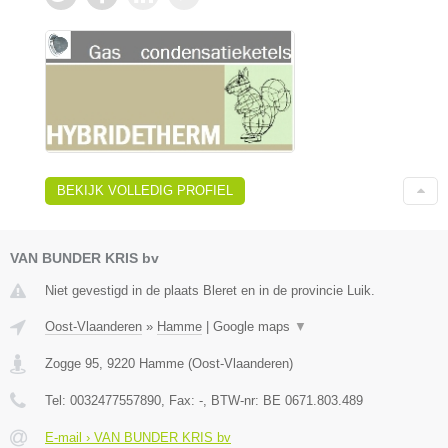
BEKIJK VOLLEDIG PROFIEL
VAN BUNDER KRIS bv
Niet gevestigd in de plaats Bleret en in de provincie Luik.
Oost-Vlaanderen
»
Hamme
|
Google maps
▼
Zogge 95
,
9220
Hamme
(
Oost-Vlaanderen
)
Tel:
0032477557890
, Fax:
-
, BTW-nr:
BE 0671.803.489
E-mail › VAN BUNDER KRIS bv