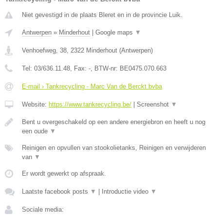
Niet gevestigd in de plaats Bleret en in de provincie Luik.
Antwerpen
»
Minderhout
|
Google maps
▼
Venhoefweg, 38
,
2322
Minderhout
(
Antwerpen
)
Tel:
03/636.11.48
, Fax:
-
, BTW-nr:
BE0475.070.663
E-mail › Tankrecycling - Marc Van de Berckt bvba
Website:
https://www.tankrecycling.be/
|
Screenshot
▼
Bent u overgeschakeld op een andere energiebron en heeft u nog
een oude
▼
Reinigen en opvullen van stookolietanks, Reinigen en verwijderen
van
▼
Er wordt gewerkt op afspraak.
Laatste facebook posts
▼
|
Introductie video
▼
Sociale media: