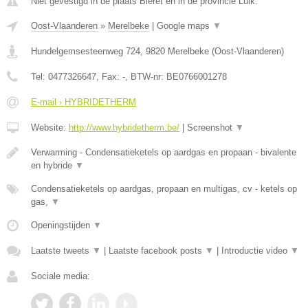
Niet gevestigd in de plaats Bleret en in de provincie Luik.
Oost-Vlaanderen
»
Merelbeke
|
Google maps
▼
Hundelgemsesteenweg 724
,
9820
Merelbeke
(
Oost-Vlaanderen
)
Tel:
0477326647
, Fax:
-
, BTW-nr:
BE0766001278
E-mail › HYBRIDETHERM
Website:
http://www.hybridetherm.be/
|
Screenshot
▼
Verwarming - Condensatieketels op aardgas en propaan - bivalente
en hybride
▼
Condensatieketels op aardgas, propaan en multigas, cv - ketels op
gas,
▼
Openingstijden
▼
Laatste tweets
▼
|
Laatste facebook posts
▼
|
Introductie video
▼
Sociale media: