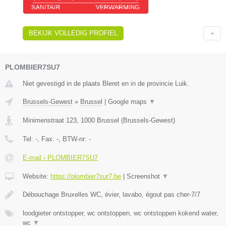
BEKIJK VOLLEDIG PROFIEL
PLOMBIER7SU7
Niet gevestigd in de plaats Bleret en in de provincie Luik.
Brussels-Gewest
»
Brussel
|
Google maps
▼
Minimenstraat 123
,
1000
Brussel
(
Brussels-Gewest
)
Tel:
-
, Fax:
-
, BTW-nr:
-
E-mail › PLOMBIER7SU7
Website:
https://plombier7sur7.be
|
Screenshot
▼
Débouchage Bruxelles WC, évier, lavabo, égout pas cher-7/7
loodgieter ontstopper, wc ontstoppen, wc ontstoppen kokend water,
wc
▼