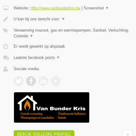
Website:
Http://www.vanbunderkris.be
|
Screenshot
▼
U kan bij ons terecht voor:
▼
Verwarming mazout, gas en warmtepompen, Sanitair, Verluchting,
Controle
▼
Er wordt gewerkt op afspraak.
Laatste facebook posts
▼
Sociale media:
BEKIJK VOLLEDIG PROFIEL