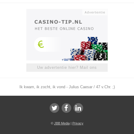
Uw advertentie hier? Mail ons
Ik kwam, ik zocht, ik vond - Julius Caesar / 47 v.Chr. ;)
©
JBB Media
|
Privacy