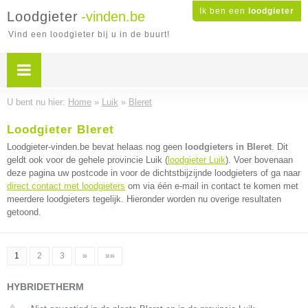
Ik ben een
loodgieter
Loodgieter
-vinden.be
Vind een loodgieter bij u in de buurt!
U bent nu hier:
Home
»
Luik
»
Bleret
Loodgieter Bleret
Loodgieter-vinden.be bevat helaas nog geen
loodgieters in Bleret
. Dit
geldt ook voor de gehele provincie Luik (
loodgieter Luik
). Voer bovenaan
deze pagina uw postcode in voor de dichtstbijzijnde loodgieters of ga naar
direct contact met loodgieters
om via één e-mail in contact te komen met
meerdere loodgieters tegelijk. Hieronder worden nu overige resultaten
getoond.
1
2
3
»
»»
HYBRIDETHERM