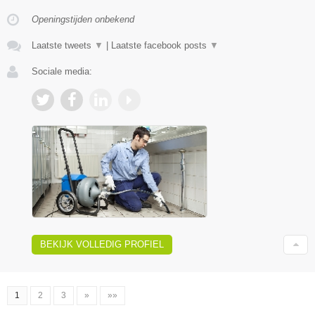
Openingstijden onbekend
Laatste tweets
▼
|
Laatste facebook posts
▼
Sociale media:
BEKIJK VOLLEDIG PROFIEL
1
2
3
»
»»