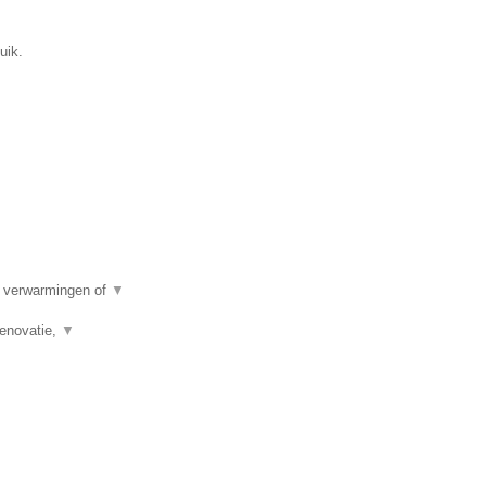
uik.
e verwarmingen of
▼
renovatie,
▼