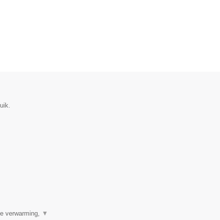
uik.
ale verwarming,
▼