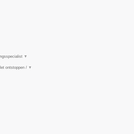
ingsspecialist
▼
ilet ontstoppen /
▼