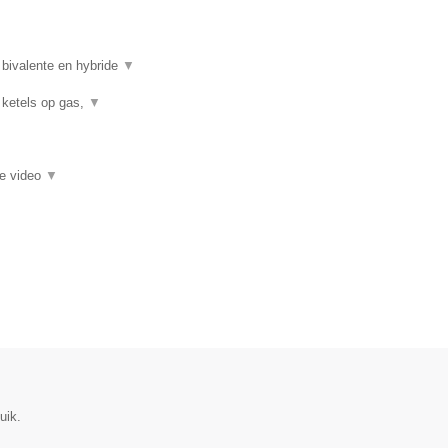
 bivalente en hybride
▼
 ketels op gas,
▼
ie video
▼
uik.