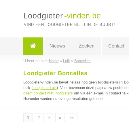
Loodgieter
-vinden.be
VIND EEN LOODGIETER BIJ U IN DE BUURT!
Nieuws
Zoeken
Contact
U bent nu hier:
Home
»
Luik
»
Boncelles
Loodgieter Boncelles
Loodgieter-vinden.be bevat helaas nog geen
loodgieters in Bo
Luik (
loodgieter Luik
). Voer bovenaan deze pagina uw postcode in
direct contact met loodgieters
om via één e-mail in contact te k
Hieronder worden nu overige resultaten getoond.
1
2
3
»
»»