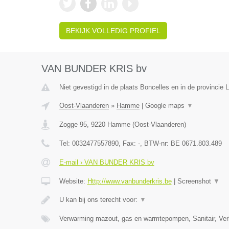
BEKIJK VOLLEDIG PROFIEL
VAN BUNDER KRIS bv
Niet gevestigd in de plaats Boncelles en in de provincie L
Oost-Vlaanderen
»
Hamme
|
Google maps
▼
Zogge 95
,
9220
Hamme
(
Oost-Vlaanderen
)
Tel:
0032477557890
, Fax:
-
, BTW-nr:
BE 0671.803.489
E-mail › VAN BUNDER KRIS bv
Website:
Http://www.vanbunderkris.be
|
Screenshot
▼
U kan bij ons terecht voor:
▼
Verwarming mazout, gas en warmtepompen, Sanitair, Verl