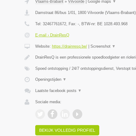
Vlaams-Brabant
»
Vilvoorde
|
Google maps
▼
Damstraat 86/bus 1/01
,
1800
Vilvoorde
(
Vlaams-Brabant
)
Tel:
32467761672
, Fax:
-
, BTW-nr:
BE 1028.493.968
E-mail › DrainResQ
Website:
https://drainresq.be/
|
Screenshot
▼
DrainResQ is een professionele spoedloodgieter en rioler
Spoed ontstopping / 24/7 ontstoppingsdienst, Verstopt to
Openingstijden
▼
Laatste facebook posts
▼
Sociale media:
BEKIJK VOLLEDIG PROFIEL