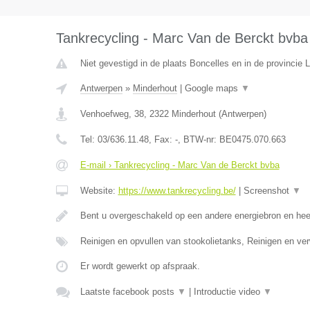
Tankrecycling - Marc Van de Berckt bvba
Niet gevestigd in de plaats Boncelles en in de provincie L
Antwerpen
»
Minderhout
|
Google maps
▼
Venhoefweg, 38
,
2322
Minderhout
(
Antwerpen
)
Tel:
03/636.11.48
, Fax:
-
, BTW-nr:
BE0475.070.663
E-mail › Tankrecycling - Marc Van de Berckt bvba
Website:
https://www.tankrecycling.be/
|
Screenshot
▼
Bent u overgeschakeld op een andere energiebron en he
Reinigen en opvullen van stookolietanks, Reinigen en ve
Er wordt gewerkt op afspraak.
Laatste facebook posts
▼
|
Introductie video
▼