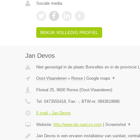
Sociale media:
BEKIJK VOLLEDIG PROFIEL
Jan Devos
Niet gevestigd in de plaats Boncelles en in de provincie L
Oost-Vlaanderen
»
Ronse
|
Google maps
▼
Floreal 25
,
9600
Ronse
(
Oost-Vlaanderen
)
Tel:
0473555418
, Fax:
-
, BTW-nr:
0843619886
E-mail › Jan Devos
Website:
http://www.jdv-sani-cv.com
|
Screenshot
▼
Jan Devos is een ervaren installateur van sanitair, centr