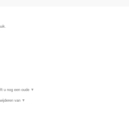
uik.
eft u nog een oude
▼
rwijderen van
▼