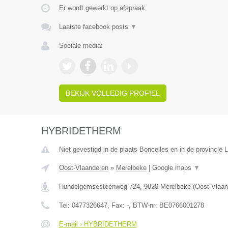
Er wordt gewerkt op afspraak.
Laatste facebook posts
▼
Sociale media:
BEKIJK VOLLEDIG PROFIEL
HYBRIDETHERM
Niet gevestigd in de plaats Boncelles en in de provincie L
Oost-Vlaanderen
»
Merelbeke
|
Google maps
▼
Hundelgemsesteenweg 724
,
9820
Merelbeke
(
Oost-Vlaan
Tel:
0477326647
, Fax:
-
, BTW-nr:
BE0766001278
E-mail › HYBRIDETHERM