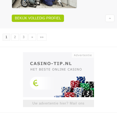
BEKIJK VOLLEDIG PROFIEL
1
2
3
»
»»
Uw advertentie hier? Mail ons