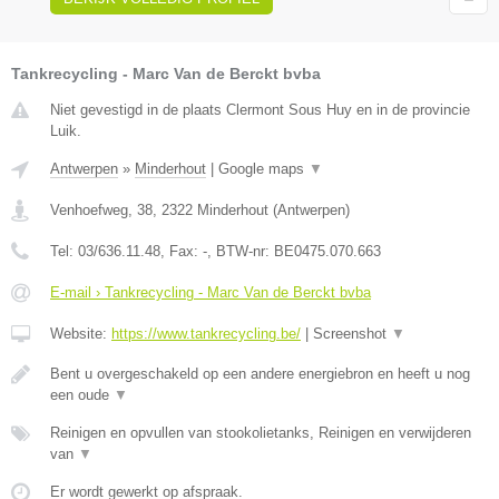
Tankrecycling - Marc Van de Berckt bvba
Niet gevestigd in de plaats Clermont Sous Huy en in de provincie
Luik.
Antwerpen
»
Minderhout
|
Google maps
▼
Venhoefweg, 38
,
2322
Minderhout
(
Antwerpen
)
Tel:
03/636.11.48
, Fax:
-
, BTW-nr:
BE0475.070.663
E-mail › Tankrecycling - Marc Van de Berckt bvba
Website:
https://www.tankrecycling.be/
|
Screenshot
▼
Bent u overgeschakeld op een andere energiebron en heeft u nog
een oude
▼
Reinigen en opvullen van stookolietanks, Reinigen en verwijderen
van
▼
Er wordt gewerkt op afspraak.