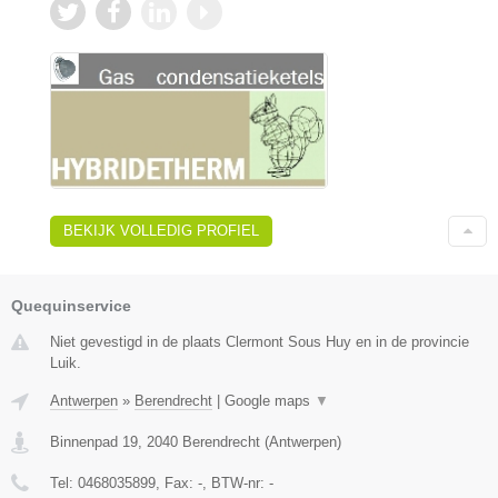
BEKIJK VOLLEDIG PROFIEL
Quequinservice
Niet gevestigd in de plaats Clermont Sous Huy en in de provincie
Luik.
Antwerpen
»
Berendrecht
|
Google maps
▼
Binnenpad 19
,
2040
Berendrecht
(
Antwerpen
)
Tel:
0468035899
, Fax:
-
, BTW-nr:
-