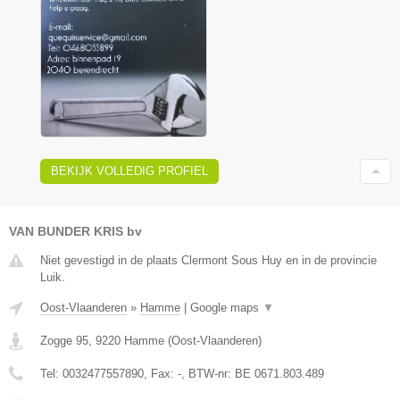
BEKIJK VOLLEDIG PROFIEL
VAN BUNDER KRIS bv
Niet gevestigd in de plaats Clermont Sous Huy en in de provincie
Luik.
Oost-Vlaanderen
»
Hamme
|
Google maps
▼
Zogge 95
,
9220
Hamme
(
Oost-Vlaanderen
)
Tel:
0032477557890
, Fax:
-
, BTW-nr:
BE 0671.803.489