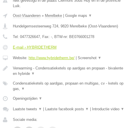
Niet gevestigd in de plaats Clermont Sous Huy en in de provincie
Luik.
Oost-Vlaanderen
»
Merelbeke
|
Google maps
▼
Hundelgemsesteenweg 724
,
9820
Merelbeke
(
Oost-Vlaanderen
)
Tel:
0477326647
, Fax:
-
, BTW-nr:
BE0766001278
E-mail › HYBRIDETHERM
Website:
http://www.hybridetherm.be/
|
Screenshot
▼
Verwarming - Condensatieketels op aardgas en propaan - bivalente
en hybride
▼
Condensatieketels op aardgas, propaan en multigas, cv - ketels op
gas,
▼
Openingstijden
▼
Laatste tweets
▼
|
Laatste facebook posts
▼
|
Introductie video
▼
Sociale media: