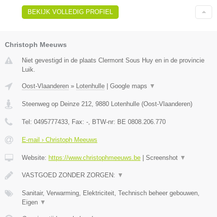
BEKIJK VOLLEDIG PROFIEL
Christoph Meeuws
Niet gevestigd in de plaats Clermont Sous Huy en in de provincie
Luik.
Oost-Vlaanderen
»
Lotenhulle
|
Google maps
▼
Steenweg op Deinze 212
,
9880
Lotenhulle
(
Oost-Vlaanderen
)
Tel:
0495777433
, Fax:
-
, BTW-nr:
BE 0808.206.770
E-mail › Christoph Meeuws
Website:
https://www.christophmeeuws.be
|
Screenshot
▼
VASTGOED ZONDER ZORGEN:
▼
Sanitair, Verwarming, Elektriciteit, Technisch beheer gebouwen,
Eigen
▼