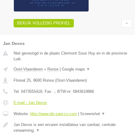
BEKIJK VOLLEDIG PROFIEL
Jan Devos
Niet gevestigd in de plaats Clermont Sous Huy en in de provincie
Luik.
Oost-Vlaanderen
»
Ronse
|
Google maps
▼
Floreal 25
,
9600
Ronse
(
Oost-Vlaanderen
)
Tel:
0473555418
, Fax:
-
, BTW-nr:
0843619886
E-mail › Jan Devos
Website:
http://www.jdv-sani-cv.com
|
Screenshot
▼
Jan Devos is een ervaren installateur van sanitair, centrale
verwarming,
▼