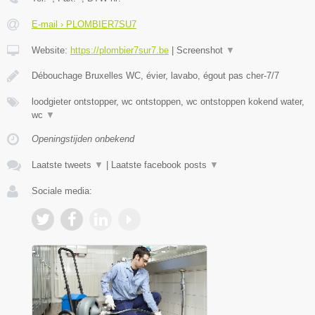
E-mail › PLOMBIER7SU7
Website:
https://plombier7sur7.be
|
Screenshot
▼
Débouchage Bruxelles WC, évier, lavabo, égout pas cher-7/7
loodgieter ontstopper, wc ontstoppen, wc ontstoppen kokend water,
wc
▼
Openingstijden onbekend
Laatste tweets
▼
|
Laatste facebook posts
▼
Sociale media: