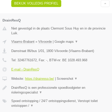
BEKIJK VOLLEDIG PROFIEL
DrainResQ
Niet gevestigd in de plaats Clermont Sous Huy en in de provincie
Luik.
Vlaams-Brabant
»
Vilvoorde
|
Google maps
▼
Damstraat 86/bus 1/01
,
1800
Vilvoorde
(
Vlaams-Brabant
)
Tel:
32467761672
, Fax:
-
, BTW-nr:
BE 1028.493.968
E-mail › DrainResQ
Website:
https://drainresq.be/
|
Screenshot
▼
DrainResQ is een professionele spoedloodgieter en
rioleringsspecialist
▼
Spoed ontstopping / 24/7 ontstoppingsdienst, Verstopt toilet
ontstoppen /
▼