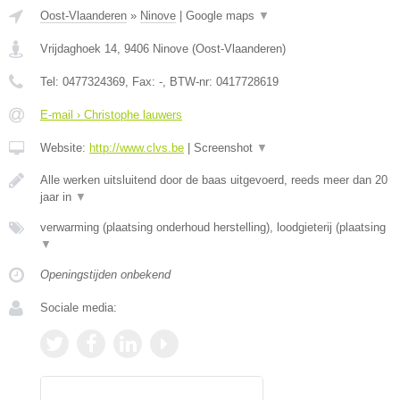
Oost-Vlaanderen
»
Ninove
|
Google maps
▼
Vrijdaghoek 14
,
9406
Ninove
(
Oost-Vlaanderen
)
Tel:
0477324369
, Fax:
-
, BTW-nr:
0417728619
E-mail › Christophe lauwers
Website:
http://www.clvs.be
|
Screenshot
▼
Alle werken uitsluitend door de baas uitgevoerd, reeds meer dan 20
jaar in
▼
verwarming (plaatsing onderhoud herstelling), loodgieterij (plaatsing
▼
Openingstijden onbekend
Sociale media: