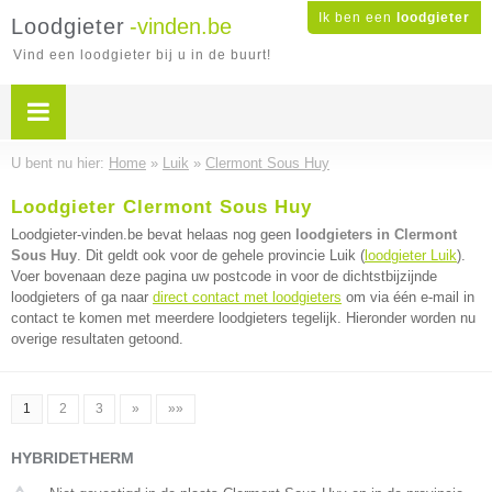
Ik ben een
loodgieter
Loodgieter
-vinden.be
Vind een loodgieter bij u in de buurt!
U bent nu hier:
Home
»
Luik
»
Clermont Sous Huy
Loodgieter Clermont Sous Huy
Loodgieter-vinden.be bevat helaas nog geen
loodgieters in Clermont
Sous Huy
. Dit geldt ook voor de gehele provincie Luik (
loodgieter Luik
).
Voer bovenaan deze pagina uw postcode in voor de dichtstbijzijnde
loodgieters of ga naar
direct contact met loodgieters
om via één e-mail in
contact te komen met meerdere loodgieters tegelijk. Hieronder worden nu
overige resultaten getoond.
1
2
3
»
»»
HYBRIDETHERM