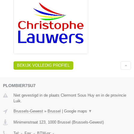
BEKIJK VOLLEDIG PROFIEL
PLOMBIER7SU7
Niet gevestigd in de plaats Clermont Sous Huy en in de provincie
Luik.
Brussels-Gewest
»
Brussel
|
Google maps
▼
Minimenstraat 123
,
1000
Brussel
(
Brussels-Gewest
)
Tel:
-
, Fax:
-
, BTW-nr:
-