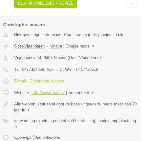
BEKIJK VOLLEDIG PROFIEL
Christophe lauwers
Niet gevestigd in de plaats Cornesse en in de provincie Luik.
Oost-Vlaanderen
»
Ninove
|
Google maps
▼
Vrijdaghoek 14
,
9406
Ninove
(
Oost-Vlaanderen
)
Tel:
0477324369
, Fax:
-
, BTW-nr:
0417728619
E-mail › Christophe lauwers
Website:
http://www.clvs.be
|
Screenshot
▼
Alle werken uitsluitend door de baas uitgevoerd, reeds meer dan 20
jaar in
▼
verwarming (plaatsing onderhoud herstelling), loodgieterij (plaatsing
▼
Openingstijden onbekend