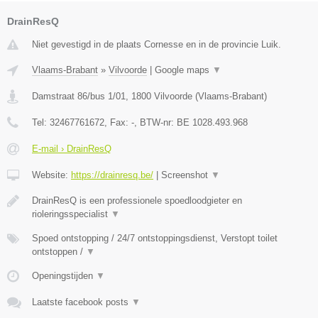
DrainResQ
Niet gevestigd in de plaats Cornesse en in de provincie Luik.
Vlaams-Brabant
»
Vilvoorde
|
Google maps
▼
Damstraat 86/bus 1/01
,
1800
Vilvoorde
(
Vlaams-Brabant
)
Tel:
32467761672
, Fax:
-
, BTW-nr:
BE 1028.493.968
E-mail › DrainResQ
Website:
https://drainresq.be/
|
Screenshot
▼
DrainResQ is een professionele spoedloodgieter en
rioleringsspecialist
▼
Spoed ontstopping / 24/7 ontstoppingsdienst, Verstopt toilet
ontstoppen /
▼
Openingstijden
▼
Laatste facebook posts
▼