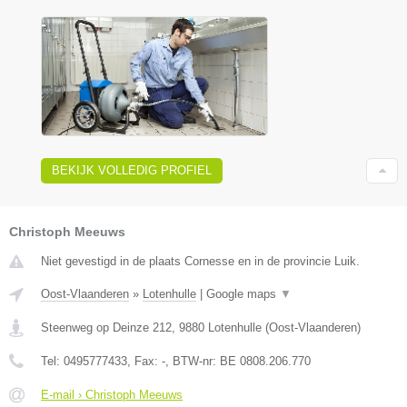
BEKIJK VOLLEDIG PROFIEL
Christoph Meeuws
Niet gevestigd in de plaats Cornesse en in de provincie Luik.
Oost-Vlaanderen
»
Lotenhulle
|
Google maps
▼
Steenweg op Deinze 212
,
9880
Lotenhulle
(
Oost-Vlaanderen
)
Tel:
0495777433
, Fax:
-
, BTW-nr:
BE 0808.206.770
E-mail › Christoph Meeuws