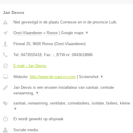
Jan Devos
Niet gevestigd in de plaats Cornesse en in de provincie Luik.
Oost-Vlaanderen
»
Ronse
|
Google maps
▼
Floreal 25
,
9600
Ronse
(
Oost-Vlaanderen
)
Tel:
0473555418
, Fax:
-
, BTW-nr:
0843619886
E-mail › Jan Devos
Website:
http://www.jdv-sani-cv.com
|
Screenshot
▼
Jan Devos is een ervaren installateur van sanitair, centrale
verwarming,
▼
sanitair, verwarming, ventilatie, zonneboilers, isolatie, boilers, kleine
▼
Er wordt gewerkt op afspraak.
Sociale media: