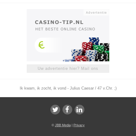
Uw advertentie hier? Mail ons
Ik kwam, ik zocht, ik vond - Julius Caesar / 47 v.Chr. ;)
©
JBB Media
|
Privacy