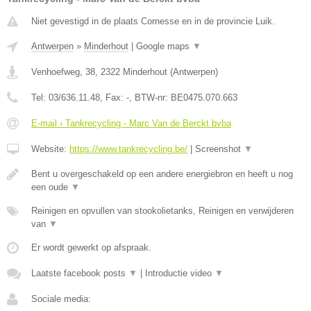
Niet gevestigd in de plaats Cornesse en in de provincie Luik.
Antwerpen
»
Minderhout
|
Google maps
▼
Venhoefweg, 38
,
2322
Minderhout
(
Antwerpen
)
Tel:
03/636.11.48
, Fax:
-
, BTW-nr:
BE0475.070.663
E-mail › Tankrecycling - Marc Van de Berckt bvba
Website:
https://www.tankrecycling.be/
|
Screenshot
▼
Bent u overgeschakeld op een andere energiebron en heeft u nog
een oude
▼
Reinigen en opvullen van stookolietanks, Reinigen en verwijderen
van
▼
Er wordt gewerkt op afspraak.
Laatste facebook posts
▼
|
Introductie video
▼
Sociale media: