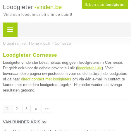
Ik ben een
loodgieter
Loodgieter
-vinden.be
Vind een loodgieter bij u in de buurt!
U bent nu hier:
Home
»
Luik
»
Cornesse
Loodgieter Cornesse
Loodgieter-vinden.be bevat helaas nog geen
loodgieters in Cornesse
.
Dit geldt ook voor de gehele provincie Luik (
loodgieter Luik
). Voer
bovenaan deze pagina uw postcode in voor de dichtstbijzijnde loodgieters
of ga naar
direct contact met loodgieters
om via één e-mail in contact te
komen met meerdere loodgieters tegelijk. Hieronder worden nu overige
resultaten getoond.
1
2
3
»
»»
VAN BUNDER KRIS bv