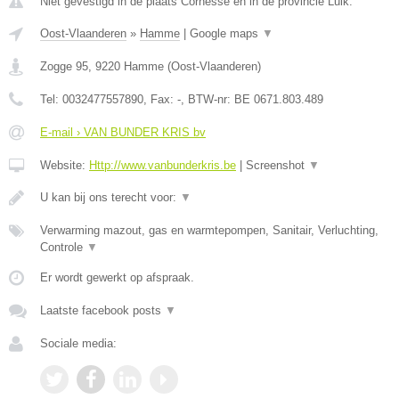
Niet gevestigd in de plaats Cornesse en in de provincie Luik.
Oost-Vlaanderen
»
Hamme
|
Google maps
▼
Zogge 95
,
9220
Hamme
(
Oost-Vlaanderen
)
Tel:
0032477557890
, Fax:
-
, BTW-nr:
BE 0671.803.489
E-mail › VAN BUNDER KRIS bv
Website:
Http://www.vanbunderkris.be
|
Screenshot
▼
U kan bij ons terecht voor:
▼
Verwarming mazout, gas en warmtepompen, Sanitair, Verluchting,
Controle
▼
Er wordt gewerkt op afspraak.
Laatste facebook posts
▼
Sociale media: