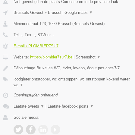
Niet gevestigd in de plaats Cornesse en in de provincie Luik.
Brussels-Gewest
»
Brussel
|
Google maps
▼
Minimenstraat 123
,
1000
Brussel
(
Brussels-Gewest
)
Tel:
-
, Fax:
-
, BTW-nr:
-
E-mail › PLOMBIER7SU7
Website:
https://plombier7sur7.be
|
Screenshot
▼
Débouchage Bruxelles WC, évier, lavabo, égout pas cher-7/7
loodgieter ontstopper, wc ontstoppen, wc ontstoppen kokend water,
wc
▼
Openingstijden onbekend
Laatste tweets
▼
|
Laatste facebook posts
▼
Sociale media: