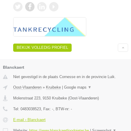
BEKIJK VOLLEDIG PROFIEL
Blanckaert
Niet gevestigd in de plaats Cornesse en in de provincie Luik.
Oost-Vlaanderen
»
Kruibeke
|
Google maps
▼
Molenstraat 223
,
9150
Kruibeke
(
Oost-Vlaanderen
)
Tel:
0483038523
, Fax:
-
, BTW-nr:
-
E-mail › Blanckaert
Website:
https://www.blanckaertloodgieter.be
|
Screenshot
▼