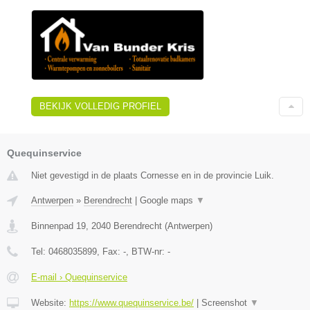
BEKIJK VOLLEDIG PROFIEL
Quequinservice
Niet gevestigd in de plaats Cornesse en in de provincie Luik.
Antwerpen
»
Berendrecht
|
Google maps
▼
Binnenpad 19
,
2040
Berendrecht
(
Antwerpen
)
Tel:
0468035899
, Fax:
-
, BTW-nr:
-
E-mail › Quequinservice
Website:
https://www.quequinservice.be/
|
Screenshot
▼