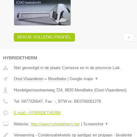
BEKIJK VOLLEDIG PROFIEL
HYBRIDETHERM
Niet gevestigd in de plaats Cornesse en in de provincie Luik.
Oost-Vlaanderen
»
Merelbeke
|
Google maps
▼
Hundelgemsesteenweg 724
,
9820
Merelbeke
(
Oost-Vlaanderen
)
Tel:
0477326647
, Fax:
-
, BTW-nr:
BE0766001278
E-mail › HYBRIDETHERM
Website:
http://www.hybridetherm.be/
|
Screenshot
▼
Verwarming - Condensatieketels op aardgas en propaan - bivalente