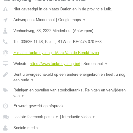
Niet gevestigd in de plaats Darion en in de provincie Luik.
Antwerpen
»
Minderhout
|
Google maps
▼
Venhoefweg, 38
,
2322
Minderhout
(
Antwerpen
)
Tel:
03/636.11.48
, Fax:
-
, BTW-nr:
BE0475.070.663
E-mail › Tankrecycling - Marc Van de Berckt bvba
Website:
https://www.tankrecycling.be/
|
Screenshot
▼
Bent u overgeschakeld op een andere energiebron en heeft u nog
een oude
▼
Reinigen en opvullen van stookolietanks, Reinigen en verwijderen
van
▼
Er wordt gewerkt op afspraak.
Laatste facebook posts
▼
|
Introductie video
▼
Sociale media: