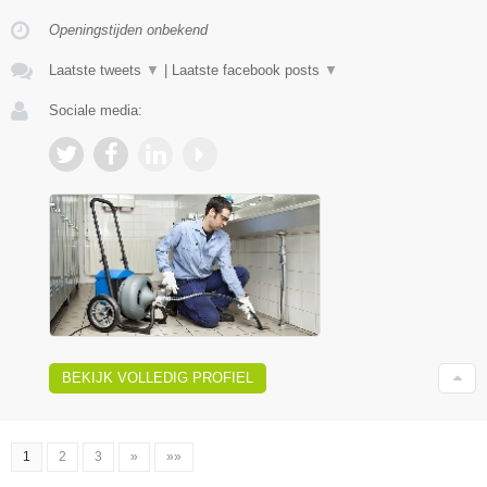
Openingstijden onbekend
Laatste tweets
▼
|
Laatste facebook posts
▼
Sociale media:
BEKIJK VOLLEDIG PROFIEL
1
2
3
»
»»