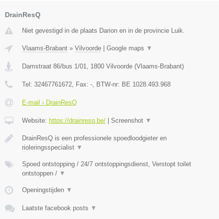
DrainResQ
Niet gevestigd in de plaats Darion en in de provincie Luik.
Vlaams-Brabant
»
Vilvoorde
|
Google maps
▼
Damstraat 86/bus 1/01
,
1800
Vilvoorde
(
Vlaams-Brabant
)
Tel:
32467761672
, Fax:
-
, BTW-nr:
BE 1028.493.968
E-mail › DrainResQ
Website:
https://drainresq.be/
|
Screenshot
▼
DrainResQ is een professionele spoedloodgieter en
rioleringsspecialist
▼
Spoed ontstopping / 24/7 ontstoppingsdienst, Verstopt toilet
ontstoppen /
▼
Openingstijden
▼
Laatste facebook posts
▼