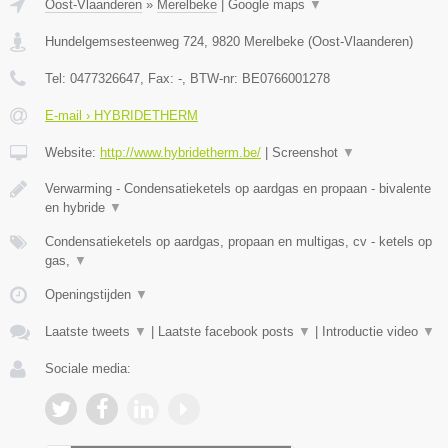
Oost-Vlaanderen
»
Merelbeke
|
Google maps
▼
Hundelgemsesteenweg 724
,
9820
Merelbeke
(
Oost-Vlaanderen
)
Tel:
0477326647
, Fax:
-
, BTW-nr:
BE0766001278
E-mail › HYBRIDETHERM
Website:
http://www.hybridetherm.be/
|
Screenshot
▼
Verwarming - Condensatieketels op aardgas en propaan - bivalente
en hybride
▼
Condensatieketels op aardgas, propaan en multigas, cv - ketels op
gas,
▼
Openingstijden
▼
Laatste tweets
▼
|
Laatste facebook posts
▼
|
Introductie video
▼
Sociale media: