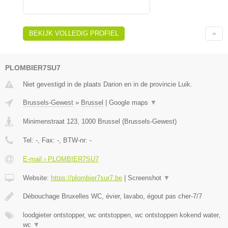
BEKIJK VOLLEDIG PROFIEL
PLOMBIER7SU7
Niet gevestigd in de plaats Darion en in de provincie Luik.
Brussels-Gewest
»
Brussel
|
Google maps
▼
Minimenstraat 123
,
1000
Brussel
(
Brussels-Gewest
)
Tel:
-
, Fax:
-
, BTW-nr:
-
E-mail › PLOMBIER7SU7
Website:
https://plombier7sur7.be
|
Screenshot
▼
Débouchage Bruxelles WC, évier, lavabo, égout pas cher-7/7
loodgieter ontstopper, wc ontstoppen, wc ontstoppen kokend water,
wc
▼