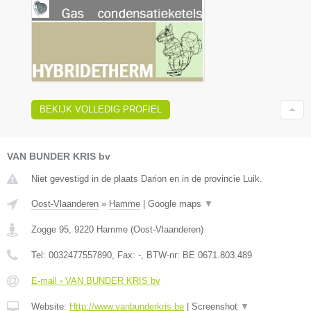
BEKIJK VOLLEDIG PROFIEL
VAN BUNDER KRIS bv
Niet gevestigd in de plaats Darion en in de provincie Luik.
Oost-Vlaanderen
»
Hamme
|
Google maps
▼
Zogge 95
,
9220
Hamme
(
Oost-Vlaanderen
)
Tel:
0032477557890
, Fax:
-
, BTW-nr:
BE 0671.803.489
E-mail › VAN BUNDER KRIS bv
Website:
Http://www.vanbunderkris.be
|
Screenshot
▼