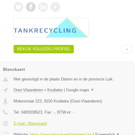
BEKIJK VOLLEDIG PROFIEL
Blanckaert
Niet gevestigd in de plaats Darion en in de provincie Luik.
Oost-Vlaanderen
»
Kruibeke
|
Google maps
▼
Molenstraat 223
,
9150
Kruibeke
(
Oost-Vlaanderen
)
Tel:
0483038523
, Fax:
-
, BTW-nr:
-
E-mail › Blanckaert
Website:
https://www.blanckaertloodgieter.be
|
Screenshot
▼