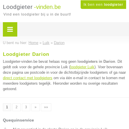
Ik ben een
loodgieter
Loodgieter
-vinden.be
Vind een loodgieter bij u in de buurt!
U bent nu hier:
Home
»
Luik
»
Darion
Loodgieter Darion
Loodgieter-vinden.be bevat helaas nog geen
loodgieters in Darion
. Dit
geldt ook voor de gehele provincie Luik (
loodgieter Luik
). Voer bovenaan
deze pagina uw postcode in voor de dichtstbijzijnde loodgieters of ga naar
direct contact met loodgieters
om via één e-mail in contact te komen met
meerdere loodgieters tegelijk. Hieronder worden nu overige resultaten
getoond.
1
2
3
»
»»
Quequinservice