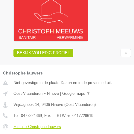
BEKIJK VOLLEDIG PROFIEL
Christophe lauwers
Niet gevestigd in de plaats Darion en in de provincie Luik.
Oost-Vlaanderen
»
Ninove
|
Google maps
▼
Vrijdaghoek 14
,
9406
Ninove
(
Oost-Vlaanderen
)
Tel:
0477324369
, Fax:
-
, BTW-nr:
0417728619
E-mail › Christophe lauwers