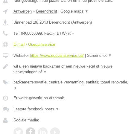
Niet gevestigd in de plaats Darion en in de provincie Luik.
Antwerpen
»
Berendrecht
|
Google maps
▼
Binnenpad 19
,
2040
Berendrecht
(
Antwerpen
)
Tel:
0468035899
, Fax:
-
, BTW-nr:
-
E-mail › Quequinservice
Website:
https://www.quequinservice.be/
|
Screenshot
▼
wil u een nieuwe badkamer of een nieuwe ketel of nieuwe
verwarmingen of
▼
badkamerrenovatie, centrale verwarming, sanitair, totaal renovatie,
▼
Er wordt gewerkt op afspraak.
Laatste facebook posts
▼
Sociale media: