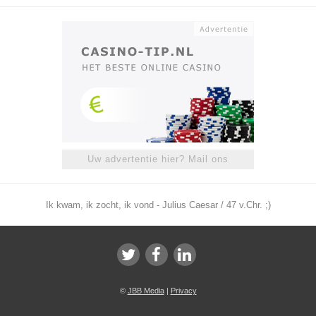
Uw advertentie hier? Mail ons
Ik kwam, ik zocht, ik vond - Julius Caesar / 47 v.Chr. ;)
©
JBB Media
|
Privacy