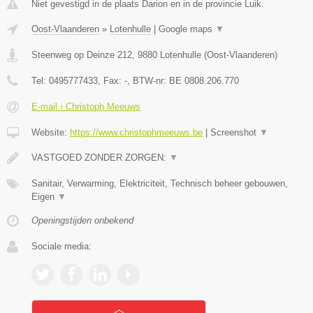
Niet gevestigd in de plaats Darion en in de provincie Luik.
Oost-Vlaanderen
»
Lotenhulle
|
Google maps
▼
Steenweg op Deinze 212
,
9880
Lotenhulle
(
Oost-Vlaanderen
)
Tel:
0495777433
, Fax:
-
, BTW-nr:
BE 0808.206.770
E-mail › Christoph Meeuws
Website:
https://www.christophmeeuws.be
|
Screenshot
▼
VASTGOED ZONDER ZORGEN:
▼
Sanitair, Verwarming, Elektriciteit, Technisch beheer gebouwen,
Eigen
▼
Openingstijden onbekend
Sociale media: