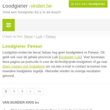
Ik ben een
loodgieter
Loodgieter
-vinden.be
Vind een loodgieter bij u in de buurt!
U bent nu hier:
Home
»
Luik
»
Feneur
Loodgieter Feneur
Loodgieter-vinden.be bevat helaas nog geen
loodgieters in Feneur
. Dit
geldt ook voor de gehele provincie Luik (
loodgieter Luik
). Voer bovenaan
deze pagina uw postcode in voor de dichtstbijzijnde loodgieters of ga naar
direct contact met loodgieters
om via één e-mail in contact te komen met
meerdere loodgieters tegelijk. Hieronder worden nu overige resultaten
getoond.
1
2
3
»
»»
VAN BUNDER KRIS bv