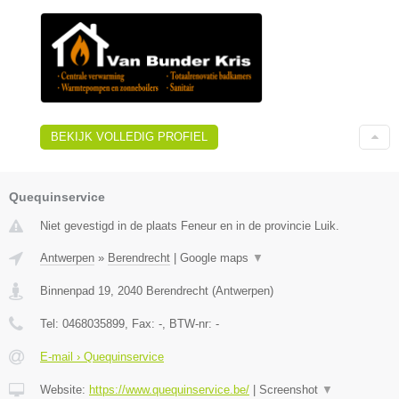
BEKIJK VOLLEDIG PROFIEL
Quequinservice
Niet gevestigd in de plaats Feneur en in de provincie Luik.
Antwerpen
»
Berendrecht
|
Google maps
▼
Binnenpad 19
,
2040
Berendrecht
(
Antwerpen
)
Tel:
0468035899
, Fax:
-
, BTW-nr:
-
E-mail › Quequinservice
Website:
https://www.quequinservice.be/
|
Screenshot
▼