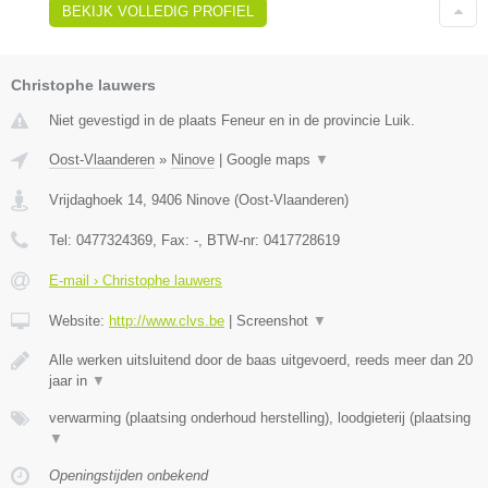
BEKIJK VOLLEDIG PROFIEL
Christophe lauwers
Niet gevestigd in de plaats Feneur en in de provincie Luik.
Oost-Vlaanderen
»
Ninove
|
Google maps
▼
Vrijdaghoek 14
,
9406
Ninove
(
Oost-Vlaanderen
)
Tel:
0477324369
, Fax:
-
, BTW-nr:
0417728619
E-mail › Christophe lauwers
Website:
http://www.clvs.be
|
Screenshot
▼
Alle werken uitsluitend door de baas uitgevoerd, reeds meer dan 20
jaar in
▼
verwarming (plaatsing onderhoud herstelling), loodgieterij (plaatsing
▼
Openingstijden onbekend