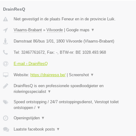
DrainResQ
Niet gevestigd in de plaats Feneur en in de provincie Luik.
Vlaams-Brabant
»
Vilvoorde
|
Google maps
▼
Damstraat 86/bus 1/01
,
1800
Vilvoorde
(
Vlaams-Brabant
)
Tel:
32467761672
, Fax:
-
, BTW-nr:
BE 1028.493.968
E-mail › DrainResQ
Website:
https://drainresq.be/
|
Screenshot
▼
DrainResQ is een professionele spoedloodgieter en
rioleringsspecialist
▼
Spoed ontstopping / 24/7 ontstoppingsdienst, Verstopt toilet
ontstoppen /
▼
Openingstijden
▼
Laatste facebook posts
▼