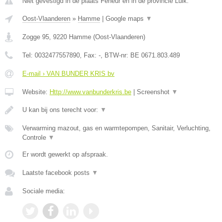
Niet gevestigd in de plaats Feneur en in de provincie Luik.
Oost-Vlaanderen
»
Hamme
|
Google maps
▼
Zogge 95
,
9220
Hamme
(
Oost-Vlaanderen
)
Tel:
0032477557890
, Fax:
-
, BTW-nr:
BE 0671.803.489
E-mail › VAN BUNDER KRIS bv
Website:
Http://www.vanbunderkris.be
|
Screenshot
▼
U kan bij ons terecht voor:
▼
Verwarming mazout, gas en warmtepompen, Sanitair, Verluchting,
Controle
▼
Er wordt gewerkt op afspraak.
Laatste facebook posts
▼
Sociale media: