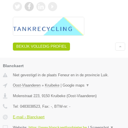
BEKIJK VOLLEDIG PROFIEL
Blanckaert
Niet gevestigd in de plaats Feneur en in de provincie Luik.
Oost-Vlaanderen
»
Kruibeke
|
Google maps
▼
Molenstraat 223
,
9150
Kruibeke
(
Oost-Vlaanderen
)
Tel:
0483038523
, Fax:
-
, BTW-nr:
-
E-mail › Blanckaert
Website:
https://www.blanckaertloodgieter.be
|
Screenshot
▼