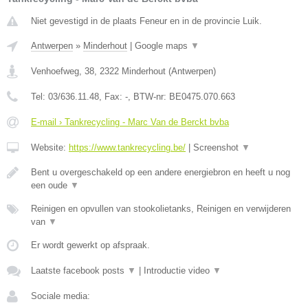
Niet gevestigd in de plaats Feneur en in de provincie Luik.
Antwerpen
»
Minderhout
|
Google maps
▼
Venhoefweg, 38
,
2322
Minderhout
(
Antwerpen
)
Tel:
03/636.11.48
, Fax:
-
, BTW-nr:
BE0475.070.663
E-mail › Tankrecycling - Marc Van de Berckt bvba
Website:
https://www.tankrecycling.be/
|
Screenshot
▼
Bent u overgeschakeld op een andere energiebron en heeft u nog
een oude
▼
Reinigen en opvullen van stookolietanks, Reinigen en verwijderen
van
▼
Er wordt gewerkt op afspraak.
Laatste facebook posts
▼
|
Introductie video
▼
Sociale media: