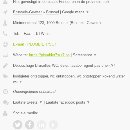
Niet gevestigd in de plaats Feneur en in de provincie Luik.
Brussels-Gewest
»
Brussel
|
Google maps
▼
Minimenstraat 123
,
1000
Brussel
(
Brussels-Gewest
)
Tel:
-
, Fax:
-
, BTW-nr:
-
E-mail › PLOMBIER7SU7
Website:
https://plombier7sur7.be
|
Screenshot
▼
Débouchage Bruxelles WC, évier, lavabo, égout pas cher-7/7
loodgieter ontstopper, wc ontstoppen, wc ontstoppen kokend water,
wc
▼
Openingstijden onbekend
Laatste tweets
▼
|
Laatste facebook posts
▼
Sociale media: