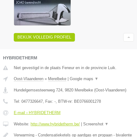
BEKIJK VOLLEDIG PROFIEL
HYBRIDETHERM
Niet gevestigd in de plaats Feneur en in de provincie Luik.
Oost-Vlaanderen
»
Merelbeke
|
Google maps
▼
Hundelgemsesteenweg 724
,
9820
Merelbeke
(
Oost-Vlaanderen
)
Tel:
0477326647
, Fax:
-
, BTW-nr:
BE0766001278
E-mail › HYBRIDETHERM
Website:
http://www.hybridetherm.be/
|
Screenshot
▼
Verwarming - Condensatieketels op aardgas en propaan - bivalente