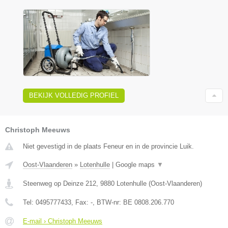
BEKIJK VOLLEDIG PROFIEL
Christoph Meeuws
Niet gevestigd in de plaats Feneur en in de provincie Luik.
Oost-Vlaanderen
»
Lotenhulle
|
Google maps
▼
Steenweg op Deinze 212
,
9880
Lotenhulle
(
Oost-Vlaanderen
)
Tel:
0495777433
, Fax:
-
, BTW-nr:
BE 0808.206.770
E-mail › Christoph Meeuws