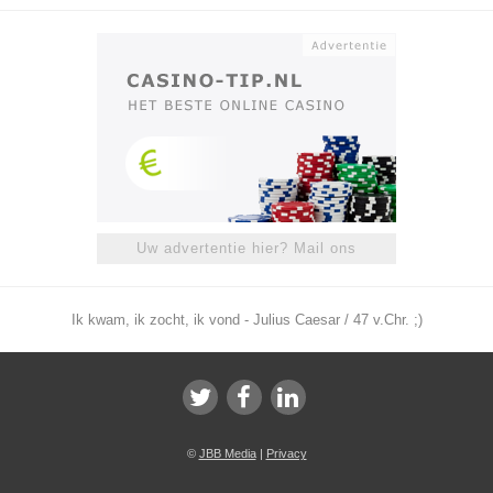
Uw advertentie hier? Mail ons
Ik kwam, ik zocht, ik vond - Julius Caesar / 47 v.Chr. ;)
©
JBB Media
|
Privacy