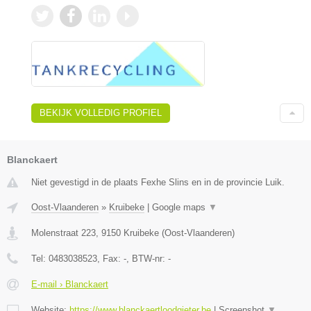
BEKIJK VOLLEDIG PROFIEL
Blanckaert
Niet gevestigd in de plaats Fexhe Slins en in de provincie Luik.
Oost-Vlaanderen
»
Kruibeke
|
Google maps
▼
Molenstraat 223
,
9150
Kruibeke
(
Oost-Vlaanderen
)
Tel:
0483038523
, Fax:
-
, BTW-nr:
-
E-mail › Blanckaert
Website:
https://www.blanckaertloodgieter.be
|
Screenshot
▼