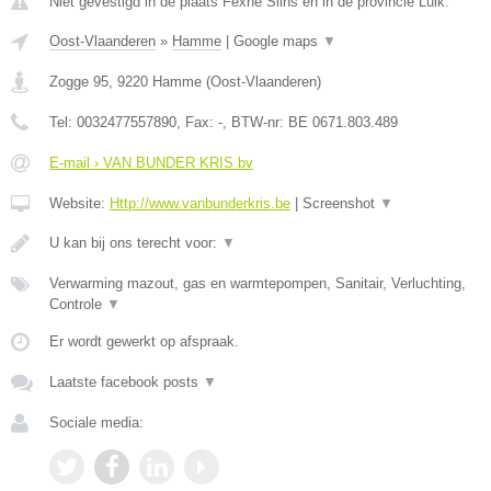
Niet gevestigd in de plaats Fexhe Slins en in de provincie Luik.
Oost-Vlaanderen
»
Hamme
|
Google maps
▼
Zogge 95
,
9220
Hamme
(
Oost-Vlaanderen
)
Tel:
0032477557890
, Fax:
-
, BTW-nr:
BE 0671.803.489
E-mail › VAN BUNDER KRIS bv
Website:
Http://www.vanbunderkris.be
|
Screenshot
▼
U kan bij ons terecht voor:
▼
Verwarming mazout, gas en warmtepompen, Sanitair, Verluchting,
Controle
▼
Er wordt gewerkt op afspraak.
Laatste facebook posts
▼
Sociale media: