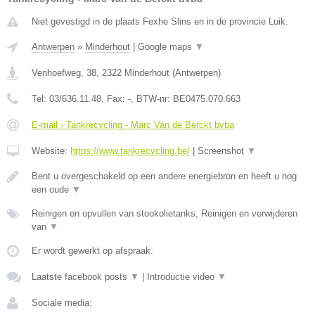
Niet gevestigd in de plaats Fexhe Slins en in de provincie Luik.
Antwerpen
»
Minderhout
|
Google maps
▼
Venhoefweg, 38
,
2322
Minderhout
(
Antwerpen
)
Tel:
03/636.11.48
, Fax:
-
, BTW-nr:
BE0475.070.663
E-mail › Tankrecycling - Marc Van de Berckt bvba
Website:
https://www.tankrecycling.be/
|
Screenshot
▼
Bent u overgeschakeld op een andere energiebron en heeft u nog
een oude
▼
Reinigen en opvullen van stookolietanks, Reinigen en verwijderen
van
▼
Er wordt gewerkt op afspraak.
Laatste facebook posts
▼
|
Introductie video
▼
Sociale media: