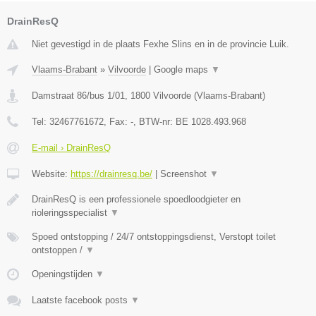
DrainResQ
Niet gevestigd in de plaats Fexhe Slins en in de provincie Luik.
Vlaams-Brabant
»
Vilvoorde
|
Google maps
▼
Damstraat 86/bus 1/01
,
1800
Vilvoorde
(
Vlaams-Brabant
)
Tel:
32467761672
, Fax:
-
, BTW-nr:
BE 1028.493.968
E-mail › DrainResQ
Website:
https://drainresq.be/
|
Screenshot
▼
DrainResQ is een professionele spoedloodgieter en
rioleringsspecialist
▼
Spoed ontstopping / 24/7 ontstoppingsdienst, Verstopt toilet
ontstoppen /
▼
Openingstijden
▼
Laatste facebook posts
▼