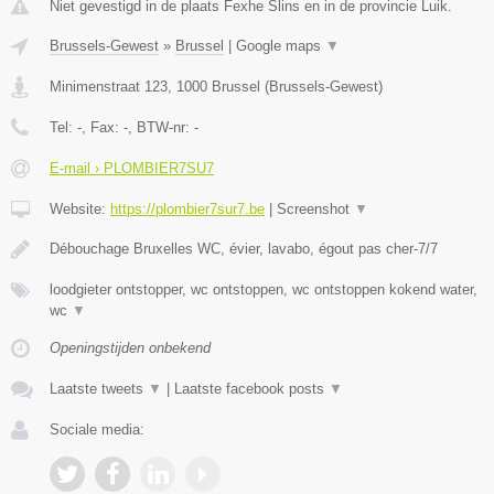
Niet gevestigd in de plaats Fexhe Slins en in de provincie Luik.
Brussels-Gewest
»
Brussel
|
Google maps
▼
Minimenstraat 123
,
1000
Brussel
(
Brussels-Gewest
)
Tel:
-
, Fax:
-
, BTW-nr:
-
E-mail › PLOMBIER7SU7
Website:
https://plombier7sur7.be
|
Screenshot
▼
Débouchage Bruxelles WC, évier, lavabo, égout pas cher-7/7
loodgieter ontstopper, wc ontstoppen, wc ontstoppen kokend water,
wc
▼
Openingstijden onbekend
Laatste tweets
▼
|
Laatste facebook posts
▼
Sociale media: