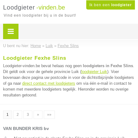
Ik ben een
loodgieter
Loodgieter
-vinden.be
Vind een loodgieter bij u in de buurt!
U bent nu hier:
Home
»
Luik
»
Fexhe Slins
Loodgieter Fexhe Slins
Loodgieter-vinden.be bevat helaas nog geen
loodgieters in Fexhe Slins
.
Dit geldt ook voor de gehele provincie Luik (
loodgieter Luik
). Voer
bovenaan deze pagina uw postcode in voor de dichtstbijzijnde loodgieters
of ga naar
direct contact met loodgieters
om via één e-mail in contact te
komen met meerdere loodgieters tegelijk. Hieronder worden nu overige
resultaten getoond.
1
2
3
»
»»
VAN BUNDER KRIS bv