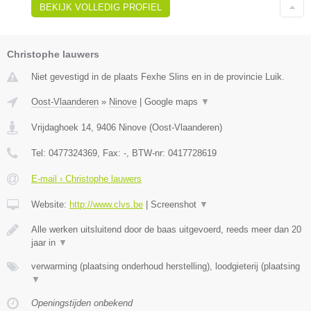
BEKIJK VOLLEDIG PROFIEL
Christophe lauwers
Niet gevestigd in de plaats Fexhe Slins en in de provincie Luik.
Oost-Vlaanderen
»
Ninove
|
Google maps
▼
Vrijdaghoek 14
,
9406
Ninove
(
Oost-Vlaanderen
)
Tel:
0477324369
, Fax:
-
, BTW-nr:
0417728619
E-mail › Christophe lauwers
Website:
http://www.clvs.be
|
Screenshot
▼
Alle werken uitsluitend door de baas uitgevoerd, reeds meer dan 20
jaar in
▼
verwarming (plaatsing onderhoud herstelling), loodgieterij (plaatsing
▼
Openingstijden onbekend