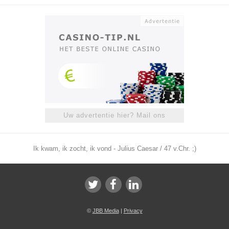
Uw advertentie hier? Mail ons
Ik kwam, ik zocht, ik vond - Julius Caesar / 47 v.Chr. ;)
©
JBB Media
|
Privacy