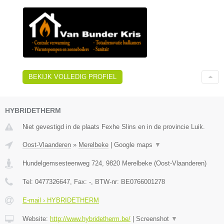
BEKIJK VOLLEDIG PROFIEL
HYBRIDETHERM
Niet gevestigd in de plaats Fexhe Slins en in de provincie Luik.
Oost-Vlaanderen
»
Merelbeke
|
Google maps
▼
Hundelgemsesteenweg 724
,
9820
Merelbeke
(
Oost-Vlaanderen
)
Tel:
0477326647
, Fax:
-
, BTW-nr:
BE0766001278
E-mail › HYBRIDETHERM
Website:
http://www.hybridetherm.be/
|
Screenshot
▼