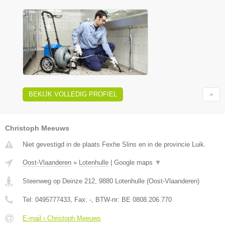
BEKIJK VOLLEDIG PROFIEL
Christoph Meeuws
Niet gevestigd in de plaats Fexhe Slins en in de provincie Luik.
Oost-Vlaanderen
»
Lotenhulle
|
Google maps
▼
Steenweg op Deinze 212
,
9880
Lotenhulle
(
Oost-Vlaanderen
)
Tel:
0495777433
, Fax:
-
, BTW-nr:
BE 0808.206.770
E-mail › Christoph Meeuws