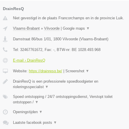
DrainResQ
Niet gevestigd in de plaats Francorchamps en in de provincie Luik.
Vlaams-Brabant
»
Vilvoorde
|
Google maps
▼
Damstraat 86/bus 1/01
,
1800
Vilvoorde
(
Vlaams-Brabant
)
Tel:
32467761672
, Fax:
-
, BTW-nr:
BE 1028.493.968
E-mail › DrainResQ
Website:
https://drainresq.be/
|
Screenshot
▼
DrainResQ is een professionele spoedloodgieter en
rioleringsspecialist
▼
Spoed ontstopping / 24/7 ontstoppingsdienst, Verstopt toilet
ontstoppen /
▼
Openingstijden
▼
Laatste facebook posts
▼