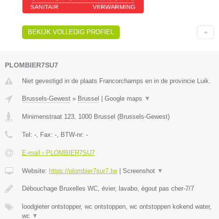
BEKIJK VOLLEDIG PROFIEL
PLOMBIER7SU7
Niet gevestigd in de plaats Francorchamps en in de provincie Luik.
Brussels-Gewest
»
Brussel
|
Google maps
▼
Minimenstraat 123
,
1000
Brussel
(
Brussels-Gewest
)
Tel:
-
, Fax:
-
, BTW-nr:
-
E-mail › PLOMBIER7SU7
Website:
https://plombier7sur7.be
|
Screenshot
▼
Débouchage Bruxelles WC, évier, lavabo, égout pas cher-7/7
loodgieter ontstopper, wc ontstoppen, wc ontstoppen kokend water,
wc
▼