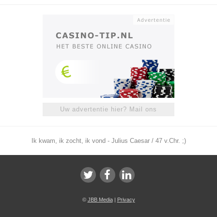
Uw advertentie hier? Mail ons
Ik kwam, ik zocht, ik vond - Julius Caesar / 47 v.Chr. ;)
©
JBB Media
|
Privacy