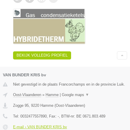
BEKIJK VOLLEDIG PROFIEL
VAN BUNDER KRIS bv
Niet gevestigd in de plaats Francorchamps en in de provincie Luik.
Oost-Vlaanderen
»
Hamme
|
Google maps
▼
Zogge 95
,
9220
Hamme
(
Oost-Vlaanderen
)
Tel:
0032477557890
, Fax:
-
, BTW-nr:
BE 0671.803.489
E-mail › VAN BUNDER KRIS bv