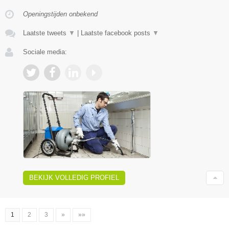
Openingstijden onbekend
Laatste tweets
▼
|
Laatste facebook posts
▼
Sociale media:
BEKIJK VOLLEDIG PROFIEL
1
2
3
»
»»