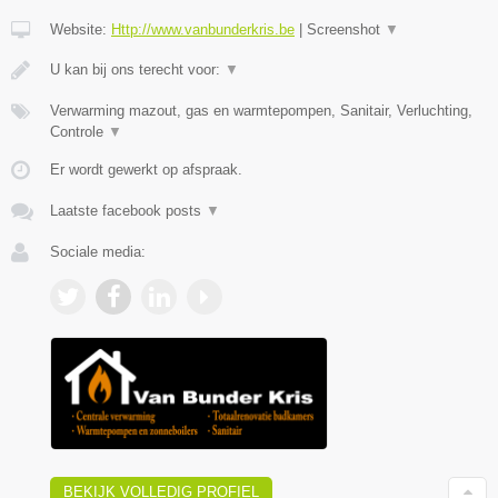
Website:
Http://www.vanbunderkris.be
|
Screenshot
▼
U kan bij ons terecht voor:
▼
Verwarming mazout, gas en warmtepompen, Sanitair, Verluchting,
Controle
▼
Er wordt gewerkt op afspraak.
Laatste facebook posts
▼
Sociale media:
BEKIJK VOLLEDIG PROFIEL