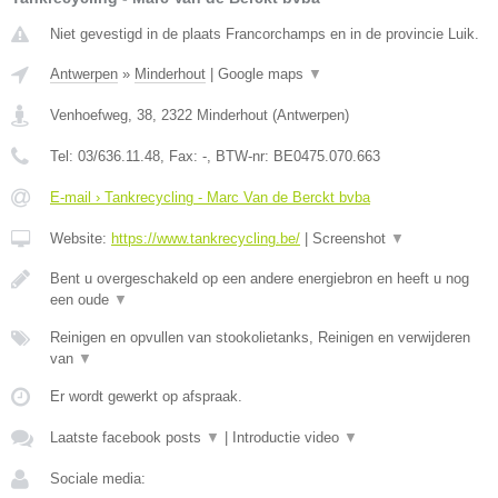
Niet gevestigd in de plaats Francorchamps en in de provincie Luik.
Antwerpen
»
Minderhout
|
Google maps
▼
Venhoefweg, 38
,
2322
Minderhout
(
Antwerpen
)
Tel:
03/636.11.48
, Fax:
-
, BTW-nr:
BE0475.070.663
E-mail › Tankrecycling - Marc Van de Berckt bvba
Website:
https://www.tankrecycling.be/
|
Screenshot
▼
Bent u overgeschakeld op een andere energiebron en heeft u nog
een oude
▼
Reinigen en opvullen van stookolietanks, Reinigen en verwijderen
van
▼
Er wordt gewerkt op afspraak.
Laatste facebook posts
▼
|
Introductie video
▼
Sociale media: