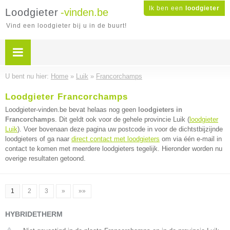
Ik ben een
loodgieter
Loodgieter
-vinden.be
Vind een loodgieter bij u in de buurt!
U bent nu hier:
Home
»
Luik
»
Francorchamps
Loodgieter Francorchamps
Loodgieter-vinden.be bevat helaas nog geen
loodgieters in
Francorchamps
. Dit geldt ook voor de gehele provincie Luik (
loodgieter
Luik
). Voer bovenaan deze pagina uw postcode in voor de dichtstbijzijnde
loodgieters of ga naar
direct contact met loodgieters
om via één e-mail in
contact te komen met meerdere loodgieters tegelijk. Hieronder worden nu
overige resultaten getoond.
1
2
3
»
»»
HYBRIDETHERM