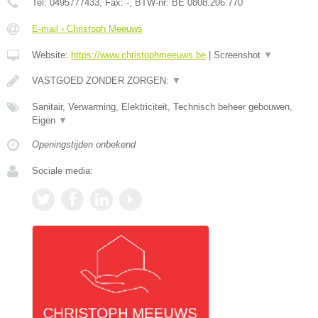
Tel:
0495777433
, Fax:
-
, BTW-nr:
BE 0808.206.770
E-mail › Christoph Meeuws
Website:
https://www.christophmeeuws.be
|
Screenshot
▼
VASTGOED ZONDER ZORGEN:
▼
Sanitair, Verwarming, Elektriciteit, Technisch beheer gebouwen,
Eigen
▼
Openingstijden onbekend
Sociale media: