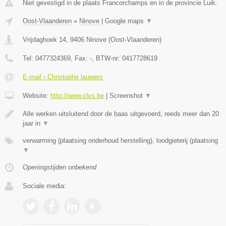
Niet gevestigd in de plaats Francorchamps en in de provincie Luik.
Oost-Vlaanderen
»
Ninove
|
Google maps
▼
Vrijdaghoek 14
,
9406
Ninove
(
Oost-Vlaanderen
)
Tel:
0477324369
, Fax:
-
, BTW-nr:
0417728619
E-mail › Christophe lauwers
Website:
http://www.clvs.be
|
Screenshot
▼
Alle werken uitsluitend door de baas uitgevoerd, reeds meer dan 20
jaar in
▼
verwarming (plaatsing onderhoud herstelling), loodgieterij (plaatsing
▼
Openingstijden onbekend
Sociale media: