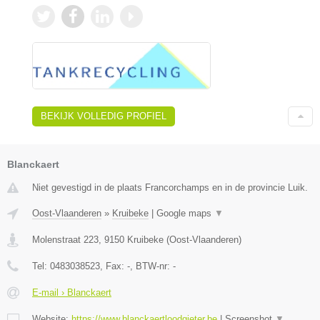
BEKIJK VOLLEDIG PROFIEL
Blanckaert
Niet gevestigd in de plaats Francorchamps en in de provincie Luik.
Oost-Vlaanderen
»
Kruibeke
|
Google maps
▼
Molenstraat 223
,
9150
Kruibeke
(
Oost-Vlaanderen
)
Tel:
0483038523
, Fax:
-
, BTW-nr:
-
E-mail › Blanckaert
Website:
https://www.blanckaertloodgieter.be
|
Screenshot
▼