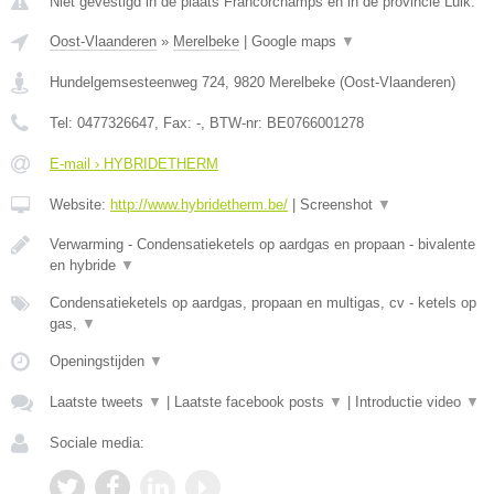
Niet gevestigd in de plaats Francorchamps en in de provincie Luik.
Oost-Vlaanderen
»
Merelbeke
|
Google maps
▼
Hundelgemsesteenweg 724
,
9820
Merelbeke
(
Oost-Vlaanderen
)
Tel:
0477326647
, Fax:
-
, BTW-nr:
BE0766001278
E-mail › HYBRIDETHERM
Website:
http://www.hybridetherm.be/
|
Screenshot
▼
Verwarming - Condensatieketels op aardgas en propaan - bivalente
en hybride
▼
Condensatieketels op aardgas, propaan en multigas, cv - ketels op
gas,
▼
Openingstijden
▼
Laatste tweets
▼
|
Laatste facebook posts
▼
|
Introductie video
▼
Sociale media: