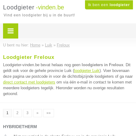
Ik ben een
loodgieter
Loodgieter
-vinden.be
Vind een loodgieter bij u in de buurt!
U bent nu hier:
Home
»
Luik
»
Freloux
Loodgieter Freloux
Loodgieter-vinden.be bevat helaas nog geen
loodgieters in Freloux
. Dit
geldt ook voor de gehele provincie Luik (
loodgieter Luik
). Voer bovenaan
deze pagina uw postcode in voor de dichtstbijzijnde loodgieters of ga naar
direct contact met loodgieters
om via één e-mail in contact te komen met
meerdere loodgieters tegelijk. Hieronder worden nu overige resultaten
getoond.
1
2
3
»
»»
HYBRIDETHERM