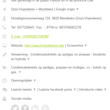
Niet gevestigd in de plaats Freloux en in de provincie Luik.
Oost-Vlaanderen
»
Merelbeke
|
Google maps
▼
Hundelgemsesteenweg 724
,
9820
Merelbeke
(
Oost-Vlaanderen
)
Tel:
0477326647
, Fax:
-
, BTW-nr:
BE0766001278
E-mail › HYBRIDETHERM
Website:
http://www.hybridetherm.be/
|
Screenshot
▼
Verwarming - Condensatieketels op aardgas en propaan - bivalente
en hybride
▼
Condensatieketels op aardgas, propaan en multigas, cv - ketels op
gas,
▼
Openingstijden
▼
Laatste tweets
▼
|
Laatste facebook posts
▼
|
Introductie video
▼
Sociale media: