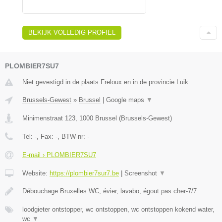
BEKIJK VOLLEDIG PROFIEL
PLOMBIER7SU7
Niet gevestigd in de plaats Freloux en in de provincie Luik.
Brussels-Gewest
»
Brussel
|
Google maps
▼
Minimenstraat 123
,
1000
Brussel
(
Brussels-Gewest
)
Tel:
-
, Fax:
-
, BTW-nr:
-
E-mail › PLOMBIER7SU7
Website:
https://plombier7sur7.be
|
Screenshot
▼
Débouchage Bruxelles WC, évier, lavabo, égout pas cher-7/7
loodgieter ontstopper, wc ontstoppen, wc ontstoppen kokend water,
wc
▼