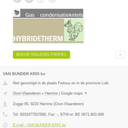
BEKIJK VOLLEDIG PROFIEL
VAN BUNDER KRIS bv
Niet gevestigd in de plaats Freloux en in de provincie Luik.
Oost-Vlaanderen
»
Hamme
|
Google maps
▼
Zogge 95
,
9220
Hamme
(
Oost-Vlaanderen
)
Tel:
0032477557890
, Fax:
-
, BTW-nr:
BE 0671.803.489
E-mail › VAN BUNDER KRIS bv