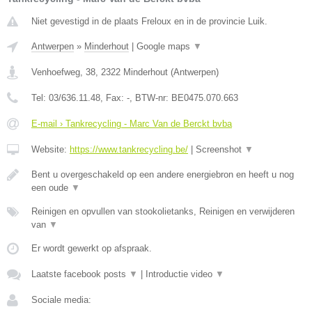
Niet gevestigd in de plaats Freloux en in de provincie Luik.
Antwerpen
»
Minderhout
|
Google maps
▼
Venhoefweg, 38
,
2322
Minderhout
(
Antwerpen
)
Tel:
03/636.11.48
, Fax:
-
, BTW-nr:
BE0475.070.663
E-mail › Tankrecycling - Marc Van de Berckt bvba
Website:
https://www.tankrecycling.be/
|
Screenshot
▼
Bent u overgeschakeld op een andere energiebron en heeft u nog
een oude
▼
Reinigen en opvullen van stookolietanks, Reinigen en verwijderen
van
▼
Er wordt gewerkt op afspraak.
Laatste facebook posts
▼
|
Introductie video
▼
Sociale media: