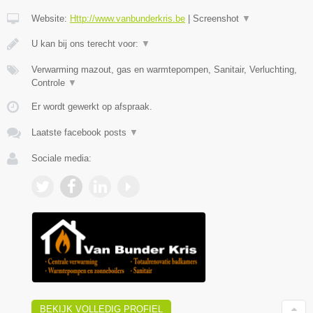
Website:
Http://www.vanbunderkris.be
|
Screenshot
▼
U kan bij ons terecht voor:
▼
Verwarming mazout, gas en warmtepompen, Sanitair, Verluchting,
Controle
▼
Er wordt gewerkt op afspraak.
Laatste facebook posts
▼
Sociale media:
BEKIJK VOLLEDIG PROFIEL