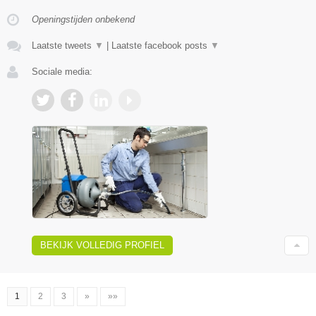
Openingstijden onbekend
Laatste tweets
▼
|
Laatste facebook posts
▼
Sociale media:
BEKIJK VOLLEDIG PROFIEL
1
2
3
»
»»