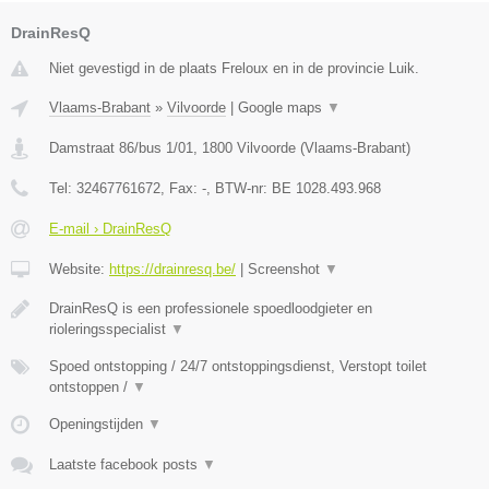
DrainResQ
Niet gevestigd in de plaats Freloux en in de provincie Luik.
Vlaams-Brabant
»
Vilvoorde
|
Google maps
▼
Damstraat 86/bus 1/01
,
1800
Vilvoorde
(
Vlaams-Brabant
)
Tel:
32467761672
, Fax:
-
, BTW-nr:
BE 1028.493.968
E-mail › DrainResQ
Website:
https://drainresq.be/
|
Screenshot
▼
DrainResQ is een professionele spoedloodgieter en
rioleringsspecialist
▼
Spoed ontstopping / 24/7 ontstoppingsdienst, Verstopt toilet
ontstoppen /
▼
Openingstijden
▼
Laatste facebook posts
▼