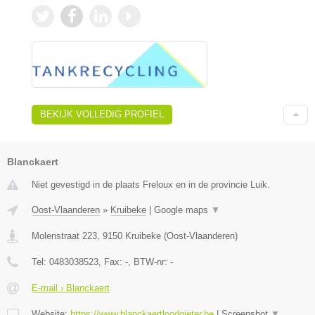
BEKIJK VOLLEDIG PROFIEL
Blanckaert
Niet gevestigd in de plaats Freloux en in de provincie Luik.
Oost-Vlaanderen
»
Kruibeke
|
Google maps
▼
Molenstraat 223
,
9150
Kruibeke
(
Oost-Vlaanderen
)
Tel:
0483038523
, Fax:
-
, BTW-nr:
-
E-mail › Blanckaert
Website:
https://www.blanckaertloodgieter.be
|
Screenshot
▼