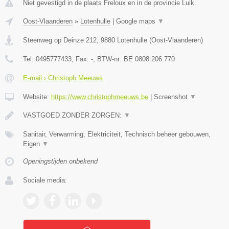
Niet gevestigd in de plaats Freloux en in de provincie Luik.
Oost-Vlaanderen
»
Lotenhulle
|
Google maps
▼
Steenweg op Deinze 212
,
9880
Lotenhulle
(
Oost-Vlaanderen
)
Tel:
0495777433
, Fax:
-
, BTW-nr:
BE 0808.206.770
E-mail › Christoph Meeuws
Website:
https://www.christophmeeuws.be
|
Screenshot
▼
VASTGOED ZONDER ZORGEN:
▼
Sanitair, Verwarming, Elektriciteit, Technisch beheer gebouwen,
Eigen
▼
Openingstijden onbekend
Sociale media: