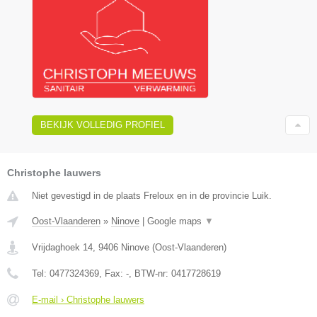
BEKIJK VOLLEDIG PROFIEL
Christophe lauwers
Niet gevestigd in de plaats Freloux en in de provincie Luik.
Oost-Vlaanderen
»
Ninove
|
Google maps
▼
Vrijdaghoek 14
,
9406
Ninove
(
Oost-Vlaanderen
)
Tel:
0477324369
, Fax:
-
, BTW-nr:
0417728619
E-mail › Christophe lauwers