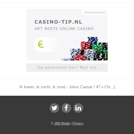
Uw advertentie hier? Mail ons
Ik kwam, ik zocht, ik vond - Julius Caesar / 47 v.Chr. ;)
©
JBB Media
|
Privacy