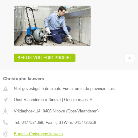
BEKIJK VOLLEDIG PROFIEL
Christophe lauwers
Niet gevestigd in de plaats Fumal en in de provincie Luik.
Oost-Vlaanderen
»
Ninove
|
Google maps
▼
Vrijdaghoek 14
,
9406
Ninove
(
Oost-Vlaanderen
)
Tel:
0477324369
, Fax:
-
, BTW-nr:
0417728619
E-mail › Christophe lauwers