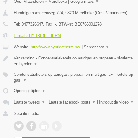
Oost-Vlaanderen
»
Merelbeke
|
Google maps
▼
Hundelgemsesteenweg 724
,
9820
Merelbeke
(
Oost-Vlaanderen
)
Tel:
0477326647
, Fax:
-
, BTW-nr:
BE0766001278
E-mail › HYBRIDETHERM
Website:
http://www.hybridetherm.be/
|
Screenshot
▼
Verwarming - Condensatieketels op aardgas en propaan - bivalente
en hybride
▼
Condensatieketels op aardgas, propaan en multigas, cv - ketels op
gas,
▼
Openingstijden
▼
Laatste tweets
▼
|
Laatste facebook posts
▼
|
Introductie video
▼
Sociale media: