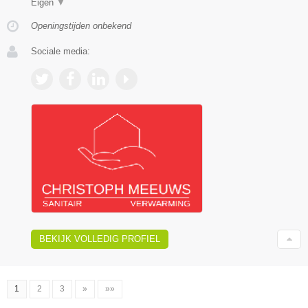
Eigen
▼
Openingstijden onbekend
Sociale media:
BEKIJK VOLLEDIG PROFIEL
1
2
3
»
»»