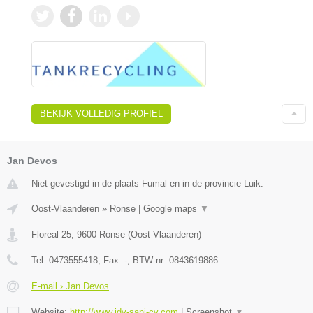
BEKIJK VOLLEDIG PROFIEL
Jan Devos
Niet gevestigd in de plaats Fumal en in de provincie Luik.
Oost-Vlaanderen
»
Ronse
|
Google maps
▼
Floreal 25
,
9600
Ronse
(
Oost-Vlaanderen
)
Tel:
0473555418
, Fax:
-
, BTW-nr:
0843619886
E-mail › Jan Devos
Website:
http://www.jdv-sani-cv.com
|
Screenshot
▼