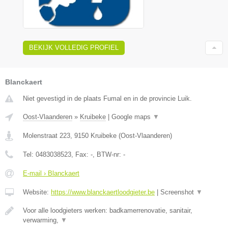
BEKIJK VOLLEDIG PROFIEL
Blanckaert
Niet gevestigd in de plaats Fumal en in de provincie Luik.
Oost-Vlaanderen
»
Kruibeke
|
Google maps
▼
Molenstraat 223
,
9150
Kruibeke
(
Oost-Vlaanderen
)
Tel:
0483038523
, Fax:
-
, BTW-nr:
-
E-mail › Blanckaert
Website:
https://www.blanckaertloodgieter.be
|
Screenshot
▼
Voor alle loodgieters werken: badkamerrenovatie, sanitair,
verwarming,
▼