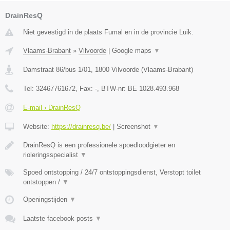
DrainResQ
Niet gevestigd in de plaats Fumal en in de provincie Luik.
Vlaams-Brabant
»
Vilvoorde
|
Google maps
▼
Damstraat 86/bus 1/01
,
1800
Vilvoorde
(
Vlaams-Brabant
)
Tel:
32467761672
, Fax:
-
, BTW-nr:
BE 1028.493.968
E-mail › DrainResQ
Website:
https://drainresq.be/
|
Screenshot
▼
DrainResQ is een professionele spoedloodgieter en
rioleringsspecialist
▼
Spoed ontstopping / 24/7 ontstoppingsdienst, Verstopt toilet
ontstoppen /
▼
Openingstijden
▼
Laatste facebook posts
▼