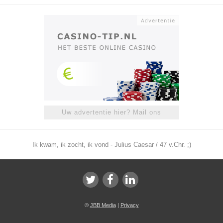
Uw advertentie hier? Mail ons
Ik kwam, ik zocht, ik vond - Julius Caesar / 47 v.Chr. ;)
©
JBB Media
|
Privacy