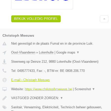
BEKIJK VOLLEDIG PROFIEL
Christoph Meeuws
Niet gevestigd in de plaats Fumal en in de provincie Luik.
Oost-Vlaanderen
»
Lotenhulle
|
Google maps
▼
Steenweg op Deinze 212
,
9880
Lotenhulle
(
Oost-Vlaanderen
)
Tel:
0495777433
, Fax:
-
, BTW-nr:
BE 0808.206.770
E-mail › Christoph Meeuws
Website:
https://www.christophmeeuws.be
|
Screenshot
▼
VASTGOED ZONDER ZORGEN:
▼
Sanitair, Verwarming, Elektriciteit, Technisch beheer gebouwen,