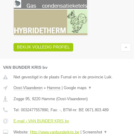
BEKIJK VOLLEDIG PROFIEL
VAN BUNDER KRIS bv
Niet gevestigd in de plaats Fumal en in de provincie Luik.
Oost-Vlaanderen
»
Hamme
|
Google maps
▼
Zogge 95
,
9220
Hamme
(
Oost-Vlaanderen
)
Tel:
0032477557890
, Fax:
-
, BTW-nr:
BE 0671.803.489
E-mail › VAN BUNDER KRIS bv
Website:
Http://www.vanbunderkris.be
|
Screenshot
▼