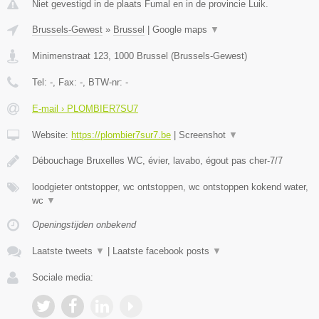
Niet gevestigd in de plaats Fumal en in de provincie Luik.
Brussels-Gewest
»
Brussel
|
Google maps
▼
Minimenstraat 123
,
1000
Brussel
(
Brussels-Gewest
)
Tel:
-
, Fax:
-
, BTW-nr:
-
E-mail › PLOMBIER7SU7
Website:
https://plombier7sur7.be
|
Screenshot
▼
Débouchage Bruxelles WC, évier, lavabo, égout pas cher-7/7
loodgieter ontstopper, wc ontstoppen, wc ontstoppen kokend water,
wc
▼
Openingstijden onbekend
Laatste tweets
▼
|
Laatste facebook posts
▼
Sociale media: