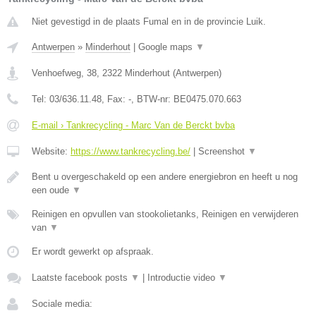
Niet gevestigd in de plaats Fumal en in de provincie Luik.
Antwerpen
»
Minderhout
|
Google maps
▼
Venhoefweg, 38
,
2322
Minderhout
(
Antwerpen
)
Tel:
03/636.11.48
, Fax:
-
, BTW-nr:
BE0475.070.663
E-mail › Tankrecycling - Marc Van de Berckt bvba
Website:
https://www.tankrecycling.be/
|
Screenshot
▼
Bent u overgeschakeld op een andere energiebron en heeft u nog
een oude
▼
Reinigen en opvullen van stookolietanks, Reinigen en verwijderen
van
▼
Er wordt gewerkt op afspraak.
Laatste facebook posts
▼
|
Introductie video
▼
Sociale media: