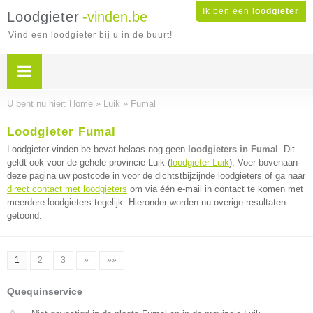
Ik ben een
loodgieter
Loodgieter
-vinden.be
Vind een loodgieter bij u in de buurt!
U bent nu hier:
Home
»
Luik
»
Fumal
Loodgieter Fumal
Loodgieter-vinden.be bevat helaas nog geen
loodgieters in Fumal
. Dit
geldt ook voor de gehele provincie Luik (
loodgieter Luik
). Voer bovenaan
deze pagina uw postcode in voor de dichtstbijzijnde loodgieters of ga naar
direct contact met loodgieters
om via één e-mail in contact te komen met
meerdere loodgieters tegelijk. Hieronder worden nu overige resultaten
getoond.
1
2
3
»
»»
Quequinservice