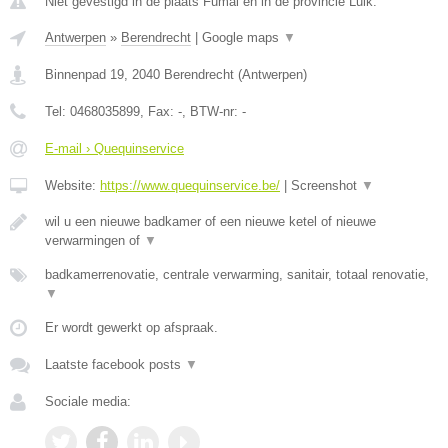
Niet gevestigd in de plaats Fumal en in de provincie Luik.
Antwerpen
»
Berendrecht
|
Google maps
▼
Binnenpad 19
,
2040
Berendrecht
(
Antwerpen
)
Tel:
0468035899
, Fax:
-
, BTW-nr:
-
E-mail › Quequinservice
Website:
https://www.quequinservice.be/
|
Screenshot
▼
wil u een nieuwe badkamer of een nieuwe ketel of nieuwe
verwarmingen of
▼
badkamerrenovatie, centrale verwarming, sanitair, totaal renovatie,
▼
Er wordt gewerkt op afspraak.
Laatste facebook posts
▼
Sociale media: