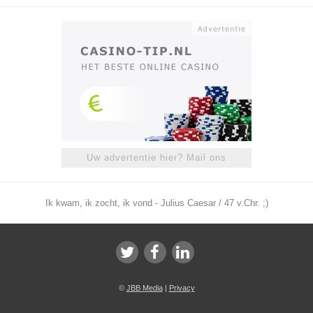
Uw advertentie hier? Mail ons
Ik kwam, ik zocht, ik vond - Julius Caesar / 47 v.Chr. ;)
©
JBB Media
|
Privacy