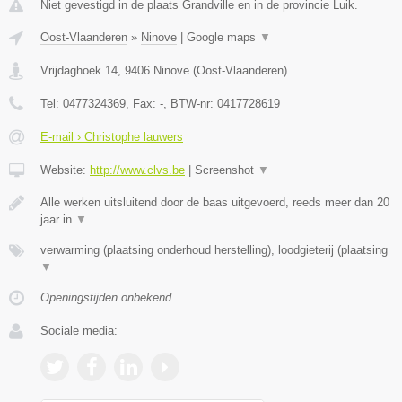
Niet gevestigd in de plaats Grandville en in de provincie Luik.
Oost-Vlaanderen
»
Ninove
|
Google maps
▼
Vrijdaghoek 14
,
9406
Ninove
(
Oost-Vlaanderen
)
Tel:
0477324369
, Fax:
-
, BTW-nr:
0417728619
E-mail › Christophe lauwers
Website:
http://www.clvs.be
|
Screenshot
▼
Alle werken uitsluitend door de baas uitgevoerd, reeds meer dan 20
jaar in
▼
verwarming (plaatsing onderhoud herstelling), loodgieterij (plaatsing
▼
Openingstijden onbekend
Sociale media: