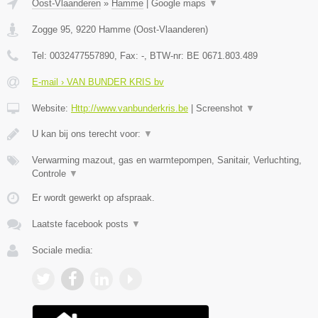
Oost-Vlaanderen
»
Hamme
|
Google maps
▼
Zogge 95
,
9220
Hamme
(
Oost-Vlaanderen
)
Tel:
0032477557890
, Fax:
-
, BTW-nr:
BE 0671.803.489
E-mail › VAN BUNDER KRIS bv
Website:
Http://www.vanbunderkris.be
|
Screenshot
▼
U kan bij ons terecht voor:
▼
Verwarming mazout, gas en warmtepompen, Sanitair, Verluchting,
Controle
▼
Er wordt gewerkt op afspraak.
Laatste facebook posts
▼
Sociale media: