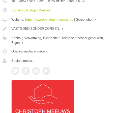
Tel:
0495777433
, Fax:
-
, BTW-nr:
BE 0808.206.770
E-mail › Christoph Meeuws
Website:
https://www.christophmeeuws.be
|
Screenshot
▼
VASTGOED ZONDER ZORGEN:
▼
Sanitair, Verwarming, Elektriciteit, Technisch beheer gebouwen,
Eigen
▼
Openingstijden onbekend
Sociale media: