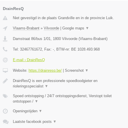
DrainResQ
Niet gevestigd in de plaats Grandville en in de provincie Luik.
Vlaams-Brabant
»
Vilvoorde
|
Google maps
▼
Damstraat 86/bus 1/01
,
1800
Vilvoorde
(
Vlaams-Brabant
)
Tel:
32467761672
, Fax:
-
, BTW-nr:
BE 1028.493.968
E-mail › DrainResQ
Website:
https://drainresq.be/
|
Screenshot
▼
DrainResQ is een professionele spoedloodgieter en
rioleringsspecialist
▼
Spoed ontstopping / 24/7 ontstoppingsdienst, Verstopt toilet
ontstoppen /
▼
Openingstijden
▼
Laatste facebook posts
▼