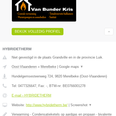
BEKIJK VOLLEDIG PROFIEL
HYBRIDETHERM
Niet gevestigd in de plaats Grandville en in de provincie Luik.
Oost-Vlaanderen
»
Merelbeke
|
Google maps
▼
Hundelgemsesteenweg 724
,
9820
Merelbeke
(
Oost-Vlaanderen
)
Tel:
0477326647
, Fax:
-
, BTW-nr:
BE0766001278
E-mail › HYBRIDETHERM
Website:
http://www.hybridetherm.be/
|
Screenshot
▼
Verwarming - Condensatieketels op aardgas en propaan - bivalente