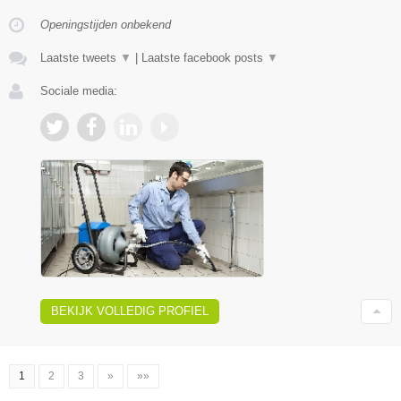
Openingstijden onbekend
Laatste tweets
▼
|
Laatste facebook posts
▼
Sociale media:
BEKIJK VOLLEDIG PROFIEL
1
2
3
»
»»