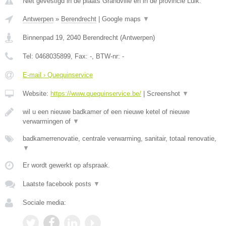
Niet gevestigd in de plaats Grandville en in de provincie Luik.
Antwerpen
»
Berendrecht
|
Google maps
▼
Binnenpad 19
,
2040
Berendrecht
(
Antwerpen
)
Tel:
0468035899
, Fax:
-
, BTW-nr:
-
E-mail › Quequinservice
Website:
https://www.quequinservice.be/
|
Screenshot
▼
wil u een nieuwe badkamer of een nieuwe ketel of nieuwe
verwarmingen of
▼
badkamerrenovatie, centrale verwarming, sanitair, totaal renovatie,
▼
Er wordt gewerkt op afspraak.
Laatste facebook posts
▼
Sociale media: