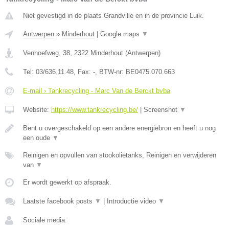
Niet gevestigd in de plaats Grandville en in de provincie Luik.
Antwerpen
»
Minderhout
|
Google maps
▼
Venhoefweg, 38
,
2322
Minderhout
(
Antwerpen
)
Tel:
03/636.11.48
, Fax:
-
, BTW-nr:
BE0475.070.663
E-mail › Tankrecycling - Marc Van de Berckt bvba
Website:
https://www.tankrecycling.be/
|
Screenshot
▼
Bent u overgeschakeld op een andere energiebron en heeft u nog
een oude
▼
Reinigen en opvullen van stookolietanks, Reinigen en verwijderen
van
▼
Er wordt gewerkt op afspraak.
Laatste facebook posts
▼
|
Introductie video
▼
Sociale media: