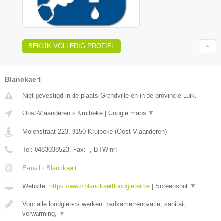
BEKIJK VOLLEDIG PROFIEL
Blanckaert
Niet gevestigd in de plaats Grandville en in de provincie Luik.
Oost-Vlaanderen
»
Kruibeke
|
Google maps
▼
Molenstraat 223
,
9150
Kruibeke
(
Oost-Vlaanderen
)
Tel:
0483038523
, Fax:
-
, BTW-nr:
-
E-mail › Blanckaert
Website:
https://www.blanckaertloodgieter.be
|
Screenshot
▼
Voor alle loodgieters werken: badkamerrenovatie, sanitair,
verwarming,
▼