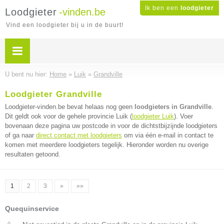
Ik ben een
loodgieter
Loodgieter
-vinden.be
Vind een loodgieter bij u in de buurt!
U bent nu hier:
Home
»
Luik
»
Grandville
Loodgieter Grandville
Loodgieter-vinden.be bevat helaas nog geen
loodgieters in Grandville
.
Dit geldt ook voor de gehele provincie Luik (
loodgieter Luik
). Voer
bovenaan deze pagina uw postcode in voor de dichtstbijzijnde loodgieters
of ga naar
direct contact met loodgieters
om via één e-mail in contact te
komen met meerdere loodgieters tegelijk. Hieronder worden nu overige
resultaten getoond.
1
2
3
»
»»
Quequinservice