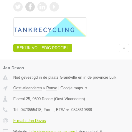
BEKIJK VOLLEDIG PROFIEL
Jan Devos
Niet gevestigd in de plaats Grandville en in de provincie Luik.
Oost-Vlaanderen
»
Ronse
|
Google maps
▼
Floreal 25
,
9600
Ronse
(
Oost-Vlaanderen
)
Tel:
0473555418
, Fax:
-
, BTW-nr:
0843619886
E-mail › Jan Devos
Website:
http://www.jdv-sani-cv.com
|
Screenshot
▼