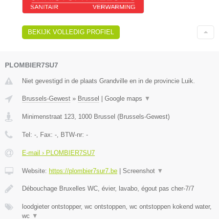
BEKIJK VOLLEDIG PROFIEL
PLOMBIER7SU7
Niet gevestigd in de plaats Grandville en in de provincie Luik.
Brussels-Gewest
»
Brussel
|
Google maps
▼
Minimenstraat 123
,
1000
Brussel
(
Brussels-Gewest
)
Tel:
-
, Fax:
-
, BTW-nr:
-
E-mail › PLOMBIER7SU7
Website:
https://plombier7sur7.be
|
Screenshot
▼
Débouchage Bruxelles WC, évier, lavabo, égout pas cher-7/7
loodgieter ontstopper, wc ontstoppen, wc ontstoppen kokend water,
wc
▼