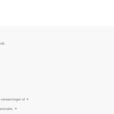
uik.
e verwarmingen of
▼
renovatie,
▼