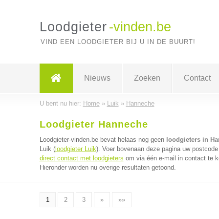
Loodgieter
-vinden.be
VIND EEN LOODGIETER BIJ U IN DE BUURT!
Nieuws
Zoeken
Contact
U bent nu hier:
Home
»
Luik
»
Hanneche
Loodgieter Hanneche
Loodgieter-vinden.be bevat helaas nog geen
loodgieters in H
Luik (
loodgieter Luik
). Voer bovenaan deze pagina uw postcode in
direct contact met loodgieters
om via één e-mail in contact te k
Hieronder worden nu overige resultaten getoond.
1
2
3
»
»»