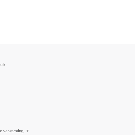
uik.
ale verwarming,
▼