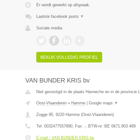
Er wordt gewerkt op afspraak.
Laatste facebook posts
▼
Sociale media:
BEKIJK VOLLEDIG PROFIEL
VAN BUNDER KRIS bv
Niet gevestigd in de plaats Hanneche en in de provincie L
Oost-Vlaanderen
»
Hamme
|
Google maps
▼
Zogge 95
,
9220
Hamme
(
Oost-Vlaanderen
)
Tel:
0032477557890
, Fax:
-
, BTW-nr:
BE 0671.803.489
E-mail › VAN BUNDER KRIS bv