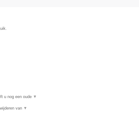
uik.
eft u nog een oude
▼
rwijderen van
▼