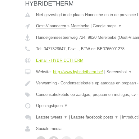
HYBRIDETHERM
Niet gevestigd in de plaats Hanneche en in de provincie L
Oost-Vlaanderen
»
Merelbeke
|
Google maps
▼
Hundelgemsesteenweg 724
,
9820
Merelbeke
(
Oost-Vlaan
Tel:
0477326647
, Fax:
-
, BTW-nr:
BE0766001278
E-mail › HYBRIDETHERM
Website:
http://www.hybridetherm.be/
|
Screenshot
▼
Verwarming - Condensatieketels op aardgas en propaan -
Condensatieketels op aardgas, propaan en multigas, cv -
Openingstijden
▼
Laatste tweets
▼
|
Laatste facebook posts
▼
|
Introduct
Sociale media: