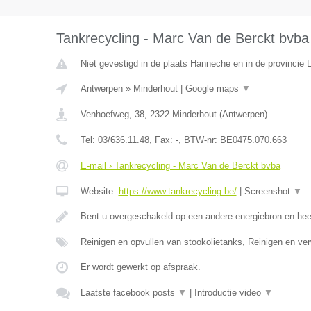
Tankrecycling - Marc Van de Berckt bvba
Niet gevestigd in de plaats Hanneche en in de provincie L
Antwerpen
»
Minderhout
|
Google maps
▼
Venhoefweg, 38
,
2322
Minderhout
(
Antwerpen
)
Tel:
03/636.11.48
, Fax:
-
, BTW-nr:
BE0475.070.663
E-mail › Tankrecycling - Marc Van de Berckt bvba
Website:
https://www.tankrecycling.be/
|
Screenshot
▼
Bent u overgeschakeld op een andere energiebron en he
Reinigen en opvullen van stookolietanks, Reinigen en ve
Er wordt gewerkt op afspraak.
Laatste facebook posts
▼
|
Introductie video
▼