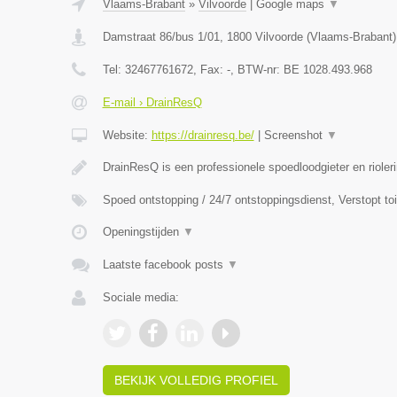
Vlaams-Brabant
»
Vilvoorde
|
Google maps
▼
Damstraat 86/bus 1/01
,
1800
Vilvoorde
(
Vlaams-Brabant
)
Tel:
32467761672
, Fax:
-
, BTW-nr:
BE 1028.493.968
E-mail › DrainResQ
Website:
https://drainresq.be/
|
Screenshot
▼
DrainResQ is een professionele spoedloodgieter en rioler
Spoed ontstopping / 24/7 ontstoppingsdienst, Verstopt to
Openingstijden
▼
Laatste facebook posts
▼
Sociale media:
BEKIJK VOLLEDIG PROFIEL