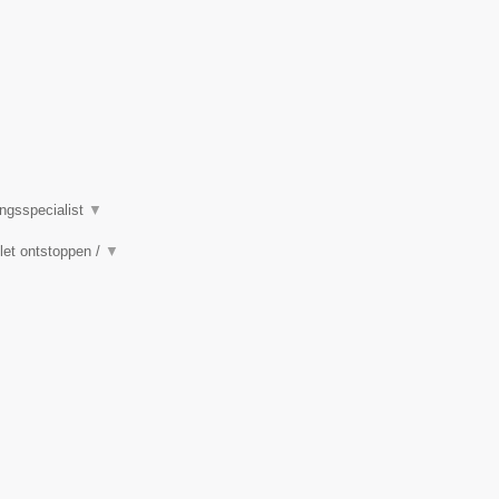
ingsspecialist
▼
ilet ontstoppen /
▼