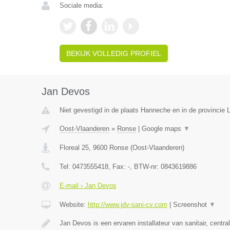
Sociale media:
BEKIJK VOLLEDIG PROFIEL
Jan Devos
Niet gevestigd in de plaats Hanneche en in de provincie L
Oost-Vlaanderen
»
Ronse
|
Google maps
▼
Floreal 25
,
9600
Ronse
(
Oost-Vlaanderen
)
Tel:
0473555418
, Fax:
-
, BTW-nr:
0843619886
E-mail › Jan Devos
Website:
http://www.jdv-sani-cv.com
|
Screenshot
▼
Jan Devos is een ervaren installateur van sanitair, centr