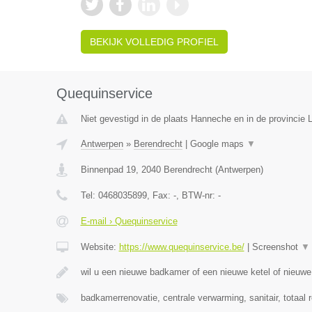
BEKIJK VOLLEDIG PROFIEL
Quequinservice
Niet gevestigd in de plaats Hanneche en in de provincie L
Antwerpen
»
Berendrecht
|
Google maps
▼
Binnenpad 19
,
2040
Berendrecht
(
Antwerpen
)
Tel:
0468035899
, Fax:
-
, BTW-nr:
-
E-mail › Quequinservice
Website:
https://www.quequinservice.be/
|
Screenshot
▼
wil u een nieuwe badkamer of een nieuwe ketel of nieuw
badkamerrenovatie, centrale verwarming, sanitair, totaal 