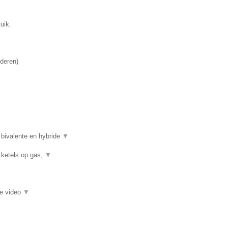
uik.
deren
)
 bivalente en hybride
▼
 ketels op gas,
▼
ie video
▼