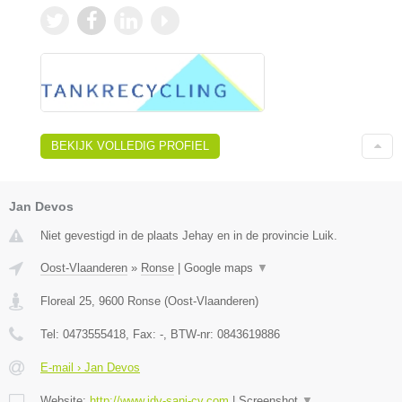
BEKIJK VOLLEDIG PROFIEL
Jan Devos
Niet gevestigd in de plaats Jehay en in de provincie Luik.
Oost-Vlaanderen
»
Ronse
|
Google maps
▼
Floreal 25
,
9600
Ronse
(
Oost-Vlaanderen
)
Tel:
0473555418
, Fax:
-
, BTW-nr:
0843619886
E-mail › Jan Devos
Website:
http://www.jdv-sani-cv.com
|
Screenshot
▼