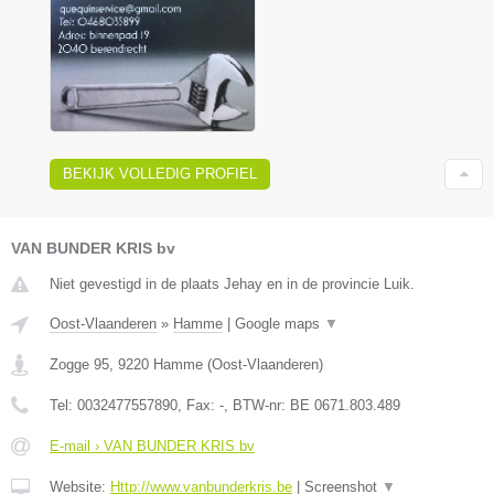
BEKIJK VOLLEDIG PROFIEL
VAN BUNDER KRIS bv
Niet gevestigd in de plaats Jehay en in de provincie Luik.
Oost-Vlaanderen
»
Hamme
|
Google maps
▼
Zogge 95
,
9220
Hamme
(
Oost-Vlaanderen
)
Tel:
0032477557890
, Fax:
-
, BTW-nr:
BE 0671.803.489
E-mail › VAN BUNDER KRIS bv
Website:
Http://www.vanbunderkris.be
|
Screenshot
▼