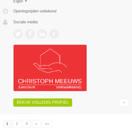
Eigen
▼
Openingstijden onbekend
Sociale media:
BEKIJK VOLLEDIG PROFIEL
1
2
3
»
»»