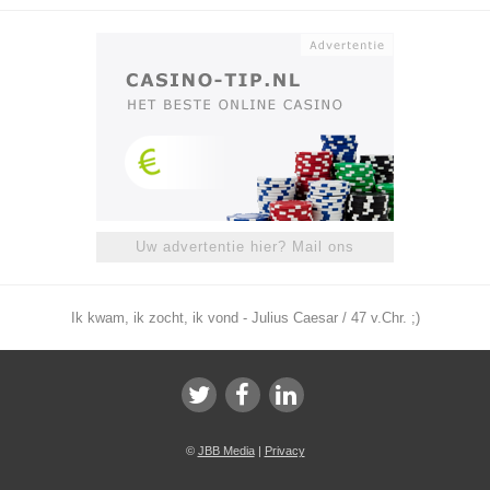
Uw advertentie hier? Mail ons
Ik kwam, ik zocht, ik vond - Julius Caesar / 47 v.Chr. ;)
©
JBB Media
|
Privacy