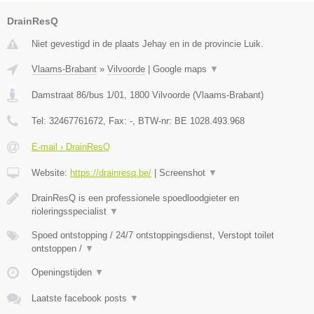
DrainResQ
Niet gevestigd in de plaats Jehay en in de provincie Luik.
Vlaams-Brabant
»
Vilvoorde
|
Google maps
▼
Damstraat 86/bus 1/01
,
1800
Vilvoorde
(
Vlaams-Brabant
)
Tel:
32467761672
, Fax:
-
, BTW-nr:
BE 1028.493.968
E-mail › DrainResQ
Website:
https://drainresq.be/
|
Screenshot
▼
DrainResQ is een professionele spoedloodgieter en
rioleringsspecialist
▼
Spoed ontstopping / 24/7 ontstoppingsdienst, Verstopt toilet
ontstoppen /
▼
Openingstijden
▼
Laatste facebook posts
▼