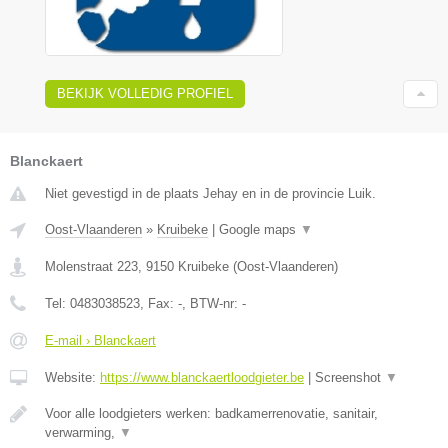
BEKIJK VOLLEDIG PROFIEL
Blanckaert
Niet gevestigd in de plaats Jehay en in de provincie Luik.
Oost-Vlaanderen
»
Kruibeke
|
Google maps
▼
Molenstraat 223
,
9150
Kruibeke
(
Oost-Vlaanderen
)
Tel:
0483038523
, Fax:
-
, BTW-nr:
-
E-mail › Blanckaert
Website:
https://www.blanckaertloodgieter.be
|
Screenshot
▼
Voor alle loodgieters werken: badkamerrenovatie, sanitair,
verwarming,
▼