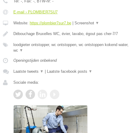
Tel:
-
, Fax:
-
, BTW-nr:
-
E-mail › PLOMBIER7SU7
Website:
https://plombier7sur7.be
|
Screenshot
▼
Débouchage Bruxelles WC, évier, lavabo, égout pas cher-7/7
loodgieter ontstopper, wc ontstoppen, wc ontstoppen kokend water,
wc
▼
Openingstijden onbekend
Laatste tweets
▼
|
Laatste facebook posts
▼
Sociale media: