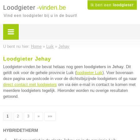
Ik ben een
loodgieter
Loodgieter
-vinden.be
Vind een loodgieter bij u in de buurt!
U bent nu hier:
Home
»
Luik
»
Jehay
Loodgieter Jehay
Loodgieter-vinden.be bevat helaas nog geen
loodgieters in Jehay
. Dit
geldt ook voor de gehele provincie Luik (
loodgieter Luik
). Voer bovenaan
deze pagina uw postcode in voor de dichtstbijzijnde loodgieters of ga naar
direct contact met loodgieters
om via één e-mail in contact te komen met
meerdere loodgieters tegelijk. Hieronder worden nu overige resultaten
getoond.
1
2
3
»
»»
HYBRIDETHERM