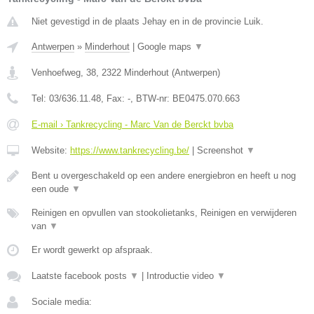
Niet gevestigd in de plaats Jehay en in de provincie Luik.
Antwerpen
»
Minderhout
|
Google maps
▼
Venhoefweg, 38
,
2322
Minderhout
(
Antwerpen
)
Tel:
03/636.11.48
, Fax:
-
, BTW-nr:
BE0475.070.663
E-mail › Tankrecycling - Marc Van de Berckt bvba
Website:
https://www.tankrecycling.be/
|
Screenshot
▼
Bent u overgeschakeld op een andere energiebron en heeft u nog
een oude
▼
Reinigen en opvullen van stookolietanks, Reinigen en verwijderen
van
▼
Er wordt gewerkt op afspraak.
Laatste facebook posts
▼
|
Introductie video
▼
Sociale media: