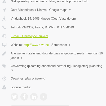
Niet gevestigd in de plaats Jehay en in de provincie Luik.
Oost-Vlaanderen
»
Ninove
|
Google maps
▼
Vrijdaghoek 14
,
9406
Ninove
(
Oost-Vlaanderen
)
Tel:
0477324369
, Fax:
-
, BTW-nr:
0417728619
E-mail › Christophe lauwers
Website:
http://www.clvs.be
|
Screenshot
▼
Alle werken uitsluitend door de baas uitgevoerd, reeds meer dan 20
jaar in
▼
verwarming (plaatsing onderhoud herstelling), loodgieterij (plaatsing
▼
Openingstijden onbekend
Sociale media: