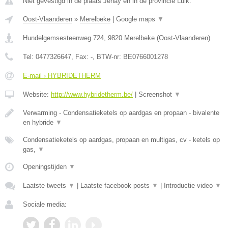
Niet gevestigd in de plaats Jehay en in de provincie Luik.
Oost-Vlaanderen
»
Merelbeke
|
Google maps
▼
Hundelgemsesteenweg 724
,
9820
Merelbeke
(
Oost-Vlaanderen
)
Tel:
0477326647
, Fax:
-
, BTW-nr:
BE0766001278
E-mail › HYBRIDETHERM
Website:
http://www.hybridetherm.be/
|
Screenshot
▼
Verwarming - Condensatieketels op aardgas en propaan - bivalente
en hybride
▼
Condensatieketels op aardgas, propaan en multigas, cv - ketels op
gas,
▼
Openingstijden
▼
Laatste tweets
▼
|
Laatste facebook posts
▼
|
Introductie video
▼
Sociale media: