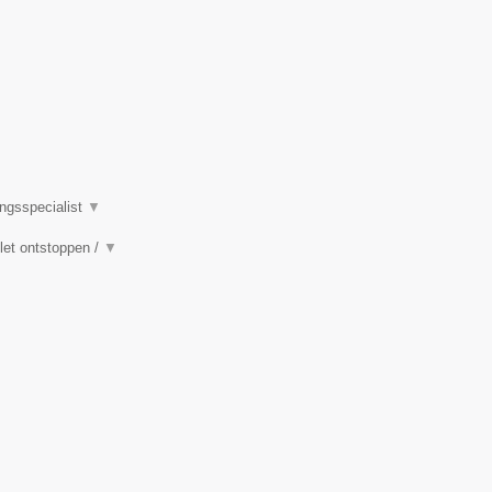
ingsspecialist
▼
ilet ontstoppen /
▼