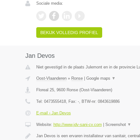
Sociale media:
BEKIJK VOLLEDIG PROFIEL
Jan Devos
Niet gevestigd in de plaats Julemont en in de provincie Lu
Oost-Vlaanderen
»
Ronse
|
Google maps
▼
Floreal 25
,
9600
Ronse
(
Oost-Vlaanderen
)
Tel:
0473555418
, Fax:
-
, BTW-nr:
0843619886
E-mail › Jan Devos
Website:
http://www.jdv-sani-cv.com
|
Screenshot
▼
Jan Devos is een ervaren installateur van sanitair, centr