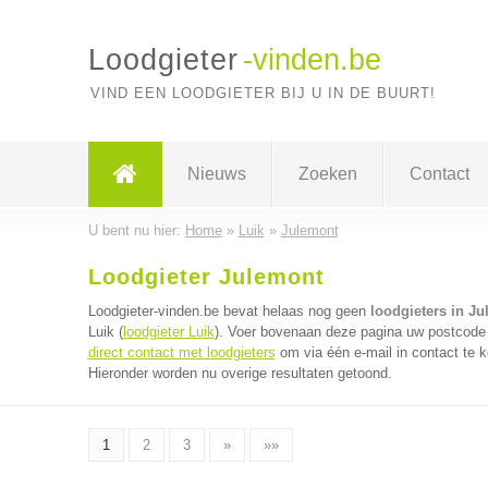
Loodgieter
-vinden.be
VIND EEN LOODGIETER BIJ U IN DE BUURT!
Nieuws
Zoeken
Contact
U bent nu hier:
Home
»
Luik
»
Julemont
Loodgieter Julemont
Loodgieter-vinden.be bevat helaas nog geen
loodgieters in J
Luik (
loodgieter Luik
). Voer bovenaan deze pagina uw postcode in
direct contact met loodgieters
om via één e-mail in contact te k
Hieronder worden nu overige resultaten getoond.
1
2
3
»
»»