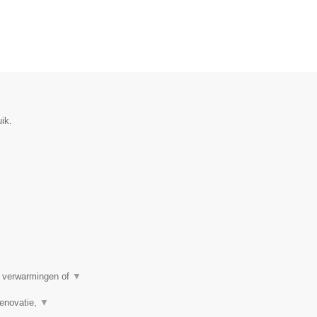
ik.
e verwarmingen of
▼
renovatie,
▼