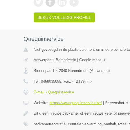
BEKIJK VOLLEDIG PROFIEL
Quequinservice
Niet gevestigd in de plaats Julemont en in de provincie Lu
Antwerpen
»
Berendrecht
|
Google maps
▼
Binnenpad 19
,
2040
Berendrecht
(
Antwerpen
)
Tel:
0468035899
, Fax:
-
, BTW-nr:
-
E-mail › Quequinservice
Website:
https://www.quequinservice.be/
|
Screenshot
▼
wil u een nieuwe badkamer of een nieuwe ketel of nieuw
badkamerrenovatie, centrale verwarming, sanitair, totaal 