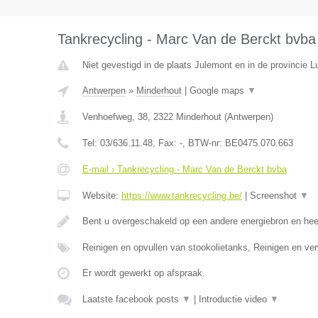
Tankrecycling - Marc Van de Berckt bvba
Niet gevestigd in de plaats Julemont en in de provincie Lu
Antwerpen
»
Minderhout
|
Google maps
▼
Venhoefweg, 38
,
2322
Minderhout
(
Antwerpen
)
Tel:
03/636.11.48
, Fax:
-
, BTW-nr:
BE0475.070.663
E-mail › Tankrecycling - Marc Van de Berckt bvba
Website:
https://www.tankrecycling.be/
|
Screenshot
▼
Bent u overgeschakeld op een andere energiebron en he
Reinigen en opvullen van stookolietanks, Reinigen en ve
Er wordt gewerkt op afspraak.
Laatste facebook posts
▼
|
Introductie video
▼