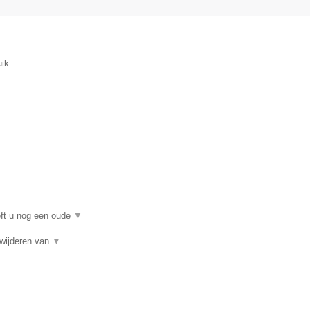
ik.
eft u nog een oude
▼
rwijderen van
▼