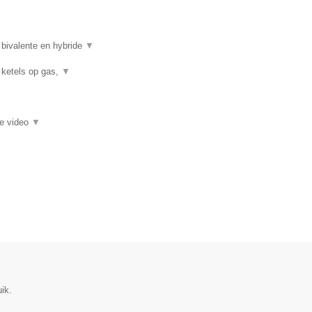
 bivalente en hybride
▼
 ketels op gas,
▼
ie video
▼
ik.