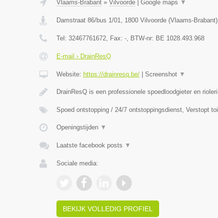
Vlaams-Brabant
»
Vilvoorde
|
Google maps
▼
Damstraat 86/bus 1/01
,
1800
Vilvoorde
(
Vlaams-Brabant
)
Tel:
32467761672
, Fax:
-
, BTW-nr:
BE 1028.493.968
E-mail › DrainResQ
Website:
https://drainresq.be/
|
Screenshot
▼
DrainResQ is een professionele spoedloodgieter en rioler
Spoed ontstopping / 24/7 ontstoppingsdienst, Verstopt to
Openingstijden
▼
Laatste facebook posts
▼
Sociale media:
BEKIJK VOLLEDIG PROFIEL