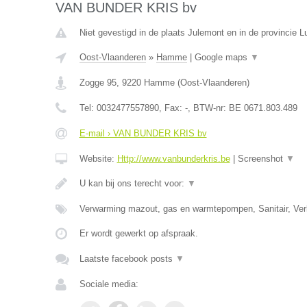
VAN BUNDER KRIS bv
Niet gevestigd in de plaats Julemont en in de provincie Lu
Oost-Vlaanderen
»
Hamme
|
Google maps
▼
Zogge 95
,
9220
Hamme
(
Oost-Vlaanderen
)
Tel:
0032477557890
, Fax:
-
, BTW-nr:
BE 0671.803.489
E-mail › VAN BUNDER KRIS bv
Website:
Http://www.vanbunderkris.be
|
Screenshot
▼
U kan bij ons terecht voor:
▼
Verwarming mazout, gas en warmtepompen, Sanitair, Verl
Er wordt gewerkt op afspraak.
Laatste facebook posts
▼
Sociale media: