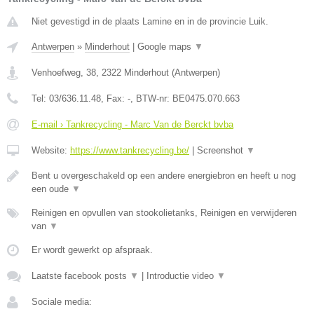
Niet gevestigd in de plaats Lamine en in de provincie Luik.
Antwerpen
»
Minderhout
|
Google maps
▼
Venhoefweg, 38
,
2322
Minderhout
(
Antwerpen
)
Tel:
03/636.11.48
, Fax:
-
, BTW-nr:
BE0475.070.663
E-mail › Tankrecycling - Marc Van de Berckt bvba
Website:
https://www.tankrecycling.be/
|
Screenshot
▼
Bent u overgeschakeld op een andere energiebron en heeft u nog
een oude
▼
Reinigen en opvullen van stookolietanks, Reinigen en verwijderen
van
▼
Er wordt gewerkt op afspraak.
Laatste facebook posts
▼
|
Introductie video
▼
Sociale media: