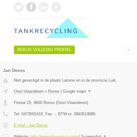
BEKIJK VOLLEDIG PROFIEL
Jan Devos
Niet gevestigd in de plaats Lamine en in de provincie Luik.
Oost-Vlaanderen
»
Ronse
|
Google maps
▼
Floreal 25
,
9600
Ronse
(
Oost-Vlaanderen
)
Tel:
0473555418
, Fax:
-
, BTW-nr:
0843619886
E-mail › Jan Devos
Website:
http://www.jdv-sani-cv.com
|
Screenshot
▼