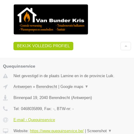
BEKIJK VOLLEDIG PROFIEL
Quequinservice
Niet gevestigd in de plaats Lamine en in de provincie Luik.
Antwerpen
»
Berendrecht
|
Google maps
▼
Binnenpad 19
,
2040
Berendrecht
(
Antwerpen
)
Tel:
0468035899
, Fax:
-
, BTW-nr:
-
E-mail › Quequinservice
Website:
https://www.quequinservice.be/
|
Screenshot
▼