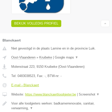
BEKIJK VOLLEDIG PROFIEL
Blanckaert
Niet gevestigd in de plaats Lamine en in de provincie Luik.
Oost-Vlaanderen
»
Kruibeke
|
Google maps
▼
Molenstraat 223
,
9150
Kruibeke
(
Oost-Vlaanderen
)
Tel:
0483038523
, Fax:
-
, BTW-nr:
-
E-mail › Blanckaert
Website:
https://www.blanckaertloodgieter.be
|
Screenshot
▼
Voor alle loodgieters werken: badkamerrenovatie, sanitair,
verwarming,
▼