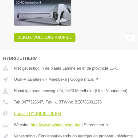
BEKIJK VOLLEDIG PROFIEL
HYBRIDETHERM
Niet gevestigd in de plaats Lamine en in de provincie Luik.
Oost-Vlaanderen
»
Merelbeke
|
Google maps
▼
Hundelgemsesteenweg 724
,
9820
Merelbeke
(
Oost-Vlaanderen
)
Tel:
0477326647
, Fax:
-
, BTW-nr:
BE0766001278
E-mail › HYBRIDETHERM
Website:
http://www.hybridetherm.be/
|
Screenshot
▼
Verwarming - Condensatieketels op aardgas en propaan - bivalente