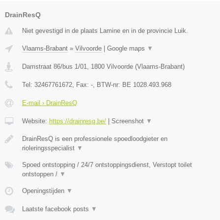
DrainResQ
Niet gevestigd in de plaats Lamine en in de provincie Luik.
Vlaams-Brabant
»
Vilvoorde
|
Google maps
▼
Damstraat 86/bus 1/01
,
1800
Vilvoorde
(
Vlaams-Brabant
)
Tel:
32467761672
, Fax:
-
, BTW-nr:
BE 1028.493.968
E-mail › DrainResQ
Website:
https://drainresq.be/
|
Screenshot
▼
DrainResQ is een professionele spoedloodgieter en
rioleringsspecialist
▼
Spoed ontstopping / 24/7 ontstoppingsdienst, Verstopt toilet
ontstoppen /
▼
Openingstijden
▼
Laatste facebook posts
▼