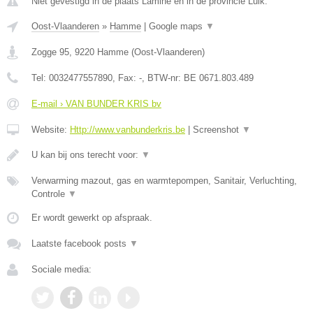
Niet gevestigd in de plaats Lamine en in de provincie Luik.
Oost-Vlaanderen
»
Hamme
|
Google maps
▼
Zogge 95
,
9220
Hamme
(
Oost-Vlaanderen
)
Tel:
0032477557890
, Fax:
-
, BTW-nr:
BE 0671.803.489
E-mail › VAN BUNDER KRIS bv
Website:
Http://www.vanbunderkris.be
|
Screenshot
▼
U kan bij ons terecht voor:
▼
Verwarming mazout, gas en warmtepompen, Sanitair, Verluchting,
Controle
▼
Er wordt gewerkt op afspraak.
Laatste facebook posts
▼
Sociale media: