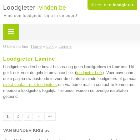
Ik ben een
loodgieter
Loodgieter
-vinden.be
Vind een loodgieter bij u in de buurt!
U bent nu hier:
Home
»
Luik
»
Lamine
Loodgieter Lamine
Loodgieter-vinden.be bevat helaas nog geen
loodgieters in Lamine
. Dit
geldt ook voor de gehele provincie Luik (
loodgieter Luik
). Voer bovenaan
deze pagina uw postcode in voor de dichtstbijzijnde loodgieters of ga naar
direct contact met loodgieters
om via één e-mail in contact te komen met
meerdere loodgieters tegelijk. Hieronder worden nu overige resultaten
getoond.
1
2
3
»
»»
VAN BUNDER KRIS bv