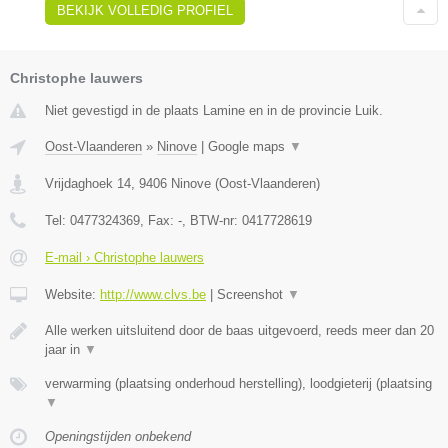
BEKIJK VOLLEDIG PROFIEL
Christophe lauwers
Niet gevestigd in de plaats Lamine en in de provincie Luik.
Oost-Vlaanderen
»
Ninove
|
Google maps
▼
Vrijdaghoek 14
,
9406
Ninove
(
Oost-Vlaanderen
)
Tel:
0477324369
, Fax:
-
, BTW-nr:
0417728619
E-mail › Christophe lauwers
Website:
http://www.clvs.be
|
Screenshot
▼
Alle werken uitsluitend door de baas uitgevoerd, reeds meer dan 20
jaar in
▼
verwarming (plaatsing onderhoud herstelling), loodgieterij (plaatsing
▼
Openingstijden onbekend