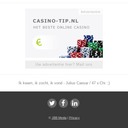
Uw advertentie hier? Mail ons
Ik kwam, ik zocht, ik vond - Julius Caesar / 47 v.Chr. ;)
©
JBB Media
|
Privacy