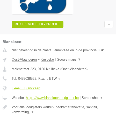
BEKIJK VOLLEDIG PROFIEL
Blanckaert
Niet gevestigd in de plaats Lamontzee en in de provincie Luik.
Oost-Vlaanderen
»
Kruibeke
|
Google maps
▼
Molenstraat 223
,
9150
Kruibeke
(
Oost-Vlaanderen
)
Tel:
0483038523
, Fax:
-
, BTW-nr:
-
E-mail › Blanckaert
Website:
https://www.blanckaertloodgieter.be
|
Screenshot
▼
Voor alle loodgieters werken: badkamerrenovatie, sanitair,
verwarming,
▼