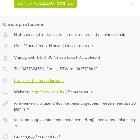
BEKIJK VOLLEDIG PROFIEL
Christophe lauwers
Niet gevestigd in de plaats Lamontzee en in de provincie Luik.
Oost-Vlaanderen
»
Ninove
|
Google maps
▼
Vrijdaghoek 14
,
9406
Ninove
(
Oost-Vlaanderen
)
Tel:
0477324369
, Fax:
-
, BTW-nr:
0417728619
E-mail › Christophe lauwers
Website:
http://www.clvs.be
|
Screenshot
▼
Alle werken uitsluitend door de baas uitgevoerd, reeds meer dan 20
jaar in
▼
verwarming (plaatsing onderhoud herstelling), loodgieterij (plaatsing
▼
Openingstijden onbekend