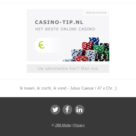
Uw advertentie hier? Mail ons
Ik kwam, ik zocht, ik vond - Julius Caesar / 47 v.Chr. ;)
©
JBB Media
|
Privacy