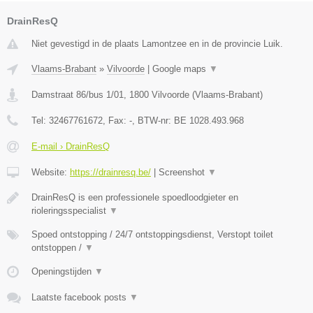
DrainResQ
Niet gevestigd in de plaats Lamontzee en in de provincie Luik.
Vlaams-Brabant
»
Vilvoorde
|
Google maps
▼
Damstraat 86/bus 1/01
,
1800
Vilvoorde
(
Vlaams-Brabant
)
Tel:
32467761672
, Fax:
-
, BTW-nr:
BE 1028.493.968
E-mail › DrainResQ
Website:
https://drainresq.be/
|
Screenshot
▼
DrainResQ is een professionele spoedloodgieter en
rioleringsspecialist
▼
Spoed ontstopping / 24/7 ontstoppingsdienst, Verstopt toilet
ontstoppen /
▼
Openingstijden
▼
Laatste facebook posts
▼