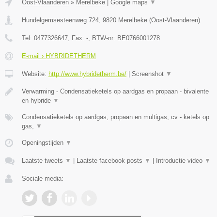
Oost-Vlaanderen
»
Merelbeke
|
Google maps
▼
Hundelgemsesteenweg 724
,
9820
Merelbeke
(
Oost-Vlaanderen
)
Tel:
0477326647
, Fax:
-
, BTW-nr:
BE0766001278
E-mail › HYBRIDETHERM
Website:
http://www.hybridetherm.be/
|
Screenshot
▼
Verwarming - Condensatieketels op aardgas en propaan - bivalente
en hybride
▼
Condensatieketels op aardgas, propaan en multigas, cv - ketels op
gas,
▼
Openingstijden
▼
Laatste tweets
▼
|
Laatste facebook posts
▼
|
Introductie video
▼
Sociale media: