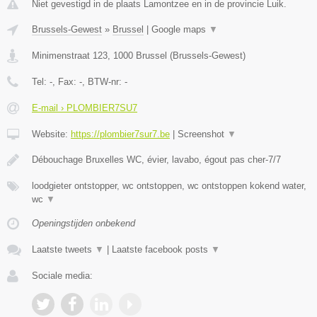
Niet gevestigd in de plaats Lamontzee en in de provincie Luik.
Brussels-Gewest
»
Brussel
|
Google maps
▼
Minimenstraat 123
,
1000
Brussel
(
Brussels-Gewest
)
Tel:
-
, Fax:
-
, BTW-nr:
-
E-mail › PLOMBIER7SU7
Website:
https://plombier7sur7.be
|
Screenshot
▼
Débouchage Bruxelles WC, évier, lavabo, égout pas cher-7/7
loodgieter ontstopper, wc ontstoppen, wc ontstoppen kokend water,
wc
▼
Openingstijden onbekend
Laatste tweets
▼
|
Laatste facebook posts
▼
Sociale media: