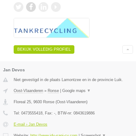
BEKIJK VOLLEDIG PROFIEL
Jan Devos
Niet gevestigd in de plaats Lamontzee en in de provincie Luik.
Oost-Vlaanderen
»
Ronse
|
Google maps
▼
Floreal 25
,
9600
Ronse
(
Oost-Vlaanderen
)
Tel:
0473555418
, Fax:
-
, BTW-nr:
0843619886
E-mail › Jan Devos
Website:
http://www.jdv-sani-cv.com
|
Screenshot
▼