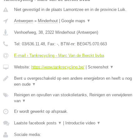
Niet gevestigd in de plaats Lamontzee en in de provincie Luik.
Antwerpen
»
Minderhout
|
Google maps
▼
Venhoefweg, 38
,
2322
Minderhout
(
Antwerpen
)
Tel:
03/636.11.48
, Fax:
-
, BTW-nr:
BE0475.070.663
E-mail › Tankrecycling - Marc Van de Berckt bvba
Website:
https://www.tankrecycling.be/
|
Screenshot
▼
Bent u overgeschakeld op een andere energiebron en heeft u nog
een oude
▼
Reinigen en opvullen van stookolietanks, Reinigen en verwijderen
van
▼
Er wordt gewerkt op afspraak.
Laatste facebook posts
▼
|
Introductie video
▼
Sociale media: