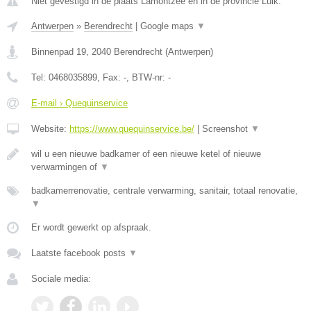
Niet gevestigd in de plaats Lamontzee en in de provincie Luik.
Antwerpen
»
Berendrecht
|
Google maps
▼
Binnenpad 19
,
2040
Berendrecht
(
Antwerpen
)
Tel:
0468035899
, Fax:
-
, BTW-nr:
-
E-mail › Quequinservice
Website:
https://www.quequinservice.be/
|
Screenshot
▼
wil u een nieuwe badkamer of een nieuwe ketel of nieuwe
verwarmingen of
▼
badkamerrenovatie, centrale verwarming, sanitair, totaal renovatie,
▼
Er wordt gewerkt op afspraak.
Laatste facebook posts
▼
Sociale media: