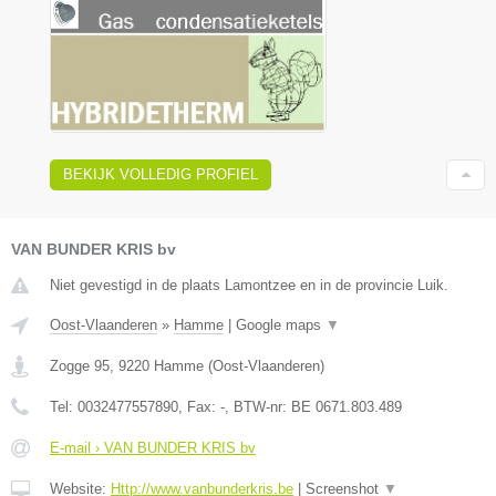
BEKIJK VOLLEDIG PROFIEL
VAN BUNDER KRIS bv
Niet gevestigd in de plaats Lamontzee en in de provincie Luik.
Oost-Vlaanderen
»
Hamme
|
Google maps
▼
Zogge 95
,
9220
Hamme
(
Oost-Vlaanderen
)
Tel:
0032477557890
, Fax:
-
, BTW-nr:
BE 0671.803.489
E-mail › VAN BUNDER KRIS bv
Website:
Http://www.vanbunderkris.be
|
Screenshot
▼