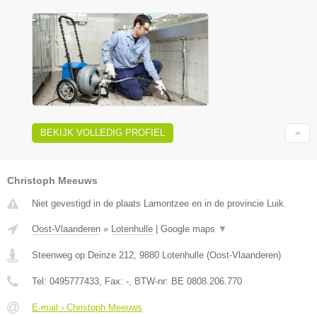
BEKIJK VOLLEDIG PROFIEL
Christoph Meeuws
Niet gevestigd in de plaats Lamontzee en in de provincie Luik.
Oost-Vlaanderen
»
Lotenhulle
|
Google maps
▼
Steenweg op Deinze 212
,
9880
Lotenhulle
(
Oost-Vlaanderen
)
Tel:
0495777433
, Fax:
-
, BTW-nr:
BE 0808.206.770
E-mail › Christoph Meeuws