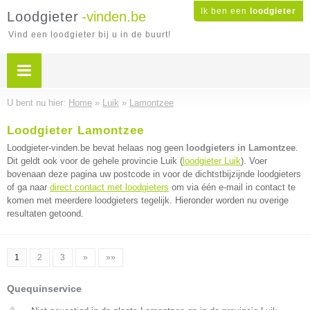
Ik ben een
loodgieter
Loodgieter
-vinden.be
Vind een loodgieter bij u in de buurt!
U bent nu hier:
Home
»
Luik
»
Lamontzee
Loodgieter Lamontzee
Loodgieter-vinden.be bevat helaas nog geen
loodgieters in Lamontzee
.
Dit geldt ook voor de gehele provincie Luik (
loodgieter Luik
). Voer
bovenaan deze pagina uw postcode in voor de dichtstbijzijnde loodgieters
of ga naar
direct contact met loodgieters
om via één e-mail in contact te
komen met meerdere loodgieters tegelijk. Hieronder worden nu overige
resultaten getoond.
1
2
3
»
»»
Quequinservice