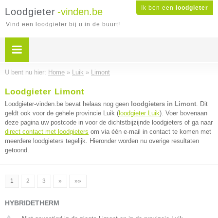
Ik ben een
loodgieter
Loodgieter
-vinden.be
Vind een loodgieter bij u in de buurt!
U bent nu hier:
Home
»
Luik
»
Limont
Loodgieter Limont
Loodgieter-vinden.be bevat helaas nog geen
loodgieters in Limont
. Dit
geldt ook voor de gehele provincie Luik (
loodgieter Luik
). Voer bovenaan
deze pagina uw postcode in voor de dichtstbijzijnde loodgieters of ga naar
direct contact met loodgieters
om via één e-mail in contact te komen met
meerdere loodgieters tegelijk. Hieronder worden nu overige resultaten
getoond.
1
2
3
»
»»
HYBRIDETHERM