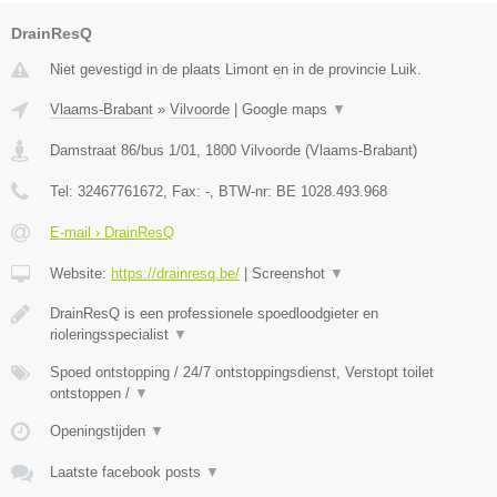
DrainResQ
Niet gevestigd in de plaats Limont en in de provincie Luik.
Vlaams-Brabant
»
Vilvoorde
|
Google maps
▼
Damstraat 86/bus 1/01
,
1800
Vilvoorde
(
Vlaams-Brabant
)
Tel:
32467761672
, Fax:
-
, BTW-nr:
BE 1028.493.968
E-mail › DrainResQ
Website:
https://drainresq.be/
|
Screenshot
▼
DrainResQ is een professionele spoedloodgieter en
rioleringsspecialist
▼
Spoed ontstopping / 24/7 ontstoppingsdienst, Verstopt toilet
ontstoppen /
▼
Openingstijden
▼
Laatste facebook posts
▼