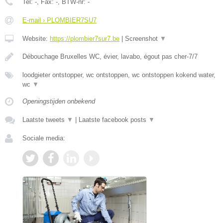
Tel:
-
, Fax:
-
, BTW-nr:
-
E-mail › PLOMBIER7SU7
Website:
https://plombier7sur7.be
|
Screenshot
▼
Débouchage Bruxelles WC, évier, lavabo, égout pas cher-7/7
loodgieter ontstopper, wc ontstoppen, wc ontstoppen kokend water,
wc
▼
Openingstijden onbekend
Laatste tweets
▼
|
Laatste facebook posts
▼
Sociale media: