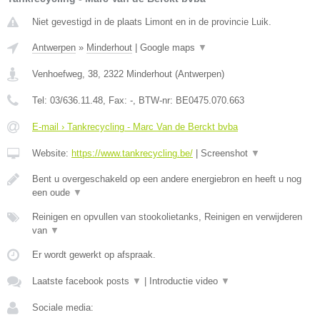
Niet gevestigd in de plaats Limont en in de provincie Luik.
Antwerpen
»
Minderhout
|
Google maps
▼
Venhoefweg, 38
,
2322
Minderhout
(
Antwerpen
)
Tel:
03/636.11.48
, Fax:
-
, BTW-nr:
BE0475.070.663
E-mail › Tankrecycling - Marc Van de Berckt bvba
Website:
https://www.tankrecycling.be/
|
Screenshot
▼
Bent u overgeschakeld op een andere energiebron en heeft u nog
een oude
▼
Reinigen en opvullen van stookolietanks, Reinigen en verwijderen
van
▼
Er wordt gewerkt op afspraak.
Laatste facebook posts
▼
|
Introductie video
▼
Sociale media: