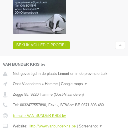
BEKIJK VOLLEDIG PROFIEL
VAN BUNDER KRIS bv
Niet gevestigd in de plaats Limont en in de provincie Luik.
Oost-Vlaanderen
»
Hamme
|
Google maps
▼
Zogge 95
,
9220
Hamme
(
Oost-Vlaanderen
)
Tel:
0032477557890
, Fax:
-
, BTW-nr:
BE 0671.803.489
E-mail › VAN BUNDER KRIS bv
Website:
Http://www.vanbunderkris.be
|
Screenshot
▼