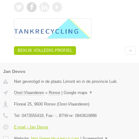
BEKIJK VOLLEDIG PROFIEL
Jan Devos
Niet gevestigd in de plaats Limont en in de provincie Luik.
Oost-Vlaanderen
»
Ronse
|
Google maps
▼
Floreal 25
,
9600
Ronse
(
Oost-Vlaanderen
)
Tel:
0473555418
, Fax:
-
, BTW-nr:
0843619886
E-mail › Jan Devos
Website:
http://www.jdv-sani-cv.com
|
Screenshot
▼