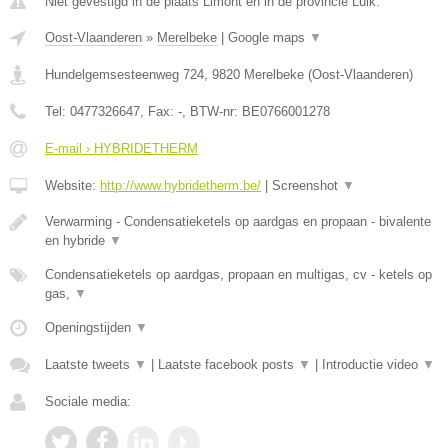
Niet gevestigd in de plaats Limont en in de provincie Luik.
Oost-Vlaanderen
»
Merelbeke
|
Google maps
▼
Hundelgemsesteenweg 724
,
9820
Merelbeke
(
Oost-Vlaanderen
)
Tel:
0477326647
, Fax:
-
, BTW-nr:
BE0766001278
E-mail › HYBRIDETHERM
Website:
http://www.hybridetherm.be/
|
Screenshot
▼
Verwarming - Condensatieketels op aardgas en propaan - bivalente
en hybride
▼
Condensatieketels op aardgas, propaan en multigas, cv - ketels op
gas,
▼
Openingstijden
▼
Laatste tweets
▼
|
Laatste facebook posts
▼
|
Introductie video
▼
Sociale media: