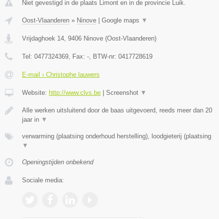
Niet gevestigd in de plaats Limont en in de provincie Luik.
Oost-Vlaanderen
»
Ninove
|
Google maps
▼
Vrijdaghoek 14
,
9406
Ninove
(
Oost-Vlaanderen
)
Tel:
0477324369
, Fax:
-
, BTW-nr:
0417728619
E-mail › Christophe lauwers
Website:
http://www.clvs.be
|
Screenshot
▼
Alle werken uitsluitend door de baas uitgevoerd, reeds meer dan 20
jaar in
▼
verwarming (plaatsing onderhoud herstelling), loodgieterij (plaatsing
▼
Openingstijden onbekend
Sociale media: