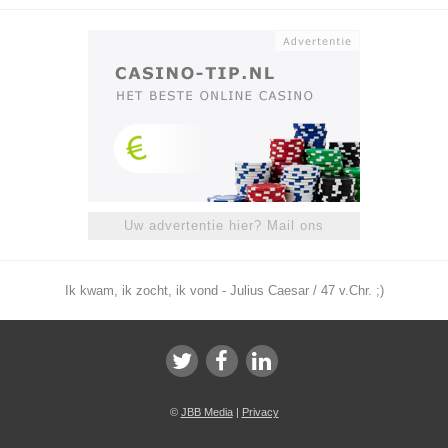
Uw advertentie hier? Mail ons
Ik kwam, ik zocht, ik vond - Julius Caesar / 47 v.Chr. ;)
©
JBB Media
|
Privacy