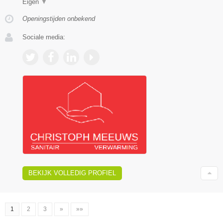
Eigen
▼
Openingstijden onbekend
Sociale media:
BEKIJK VOLLEDIG PROFIEL
1
2
3
»
»»