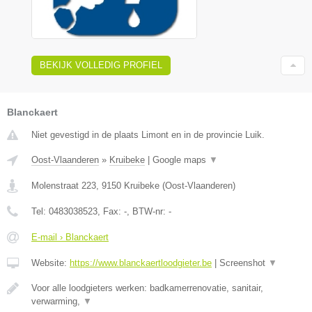
BEKIJK VOLLEDIG PROFIEL
Blanckaert
Niet gevestigd in de plaats Limont en in de provincie Luik.
Oost-Vlaanderen
»
Kruibeke
|
Google maps
▼
Molenstraat 223
,
9150
Kruibeke
(
Oost-Vlaanderen
)
Tel:
0483038523
, Fax:
-
, BTW-nr:
-
E-mail › Blanckaert
Website:
https://www.blanckaertloodgieter.be
|
Screenshot
▼
Voor alle loodgieters werken: badkamerrenovatie, sanitair,
verwarming,
▼