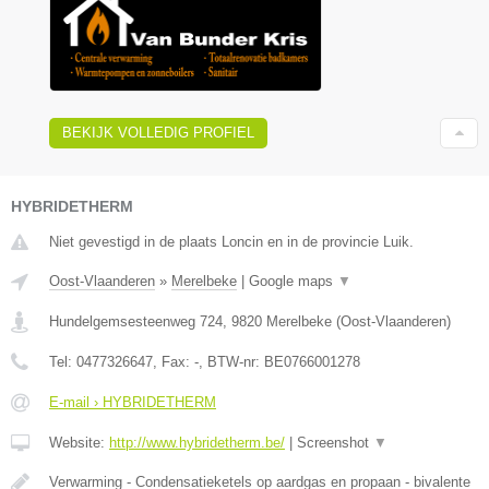
BEKIJK VOLLEDIG PROFIEL
HYBRIDETHERM
Niet gevestigd in de plaats Loncin en in de provincie Luik.
Oost-Vlaanderen
»
Merelbeke
|
Google maps
▼
Hundelgemsesteenweg 724
,
9820
Merelbeke
(
Oost-Vlaanderen
)
Tel:
0477326647
, Fax:
-
, BTW-nr:
BE0766001278
E-mail › HYBRIDETHERM
Website:
http://www.hybridetherm.be/
|
Screenshot
▼
Verwarming - Condensatieketels op aardgas en propaan - bivalente