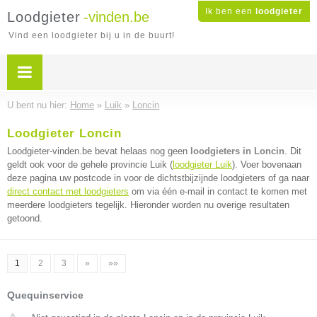
Ik ben een
loodgieter
Loodgieter
-vinden.be
Vind een loodgieter bij u in de buurt!
U bent nu hier:
Home
»
Luik
»
Loncin
Loodgieter Loncin
Loodgieter-vinden.be bevat helaas nog geen
loodgieters in Loncin
. Dit
geldt ook voor de gehele provincie Luik (
loodgieter Luik
). Voer bovenaan
deze pagina uw postcode in voor de dichtstbijzijnde loodgieters of ga naar
direct contact met loodgieters
om via één e-mail in contact te komen met
meerdere loodgieters tegelijk. Hieronder worden nu overige resultaten
getoond.
1
2
3
»
»»
Quequinservice