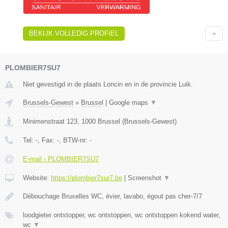
BEKIJK VOLLEDIG PROFIEL
PLOMBIER7SU7
Niet gevestigd in de plaats Loncin en in de provincie Luik.
Brussels-Gewest
»
Brussel
|
Google maps
▼
Minimenstraat 123
,
1000
Brussel
(
Brussels-Gewest
)
Tel:
-
, Fax:
-
, BTW-nr:
-
E-mail › PLOMBIER7SU7
Website:
https://plombier7sur7.be
|
Screenshot
▼
Débouchage Bruxelles WC, évier, lavabo, égout pas cher-7/7
loodgieter ontstopper, wc ontstoppen, wc ontstoppen kokend water,
wc
▼