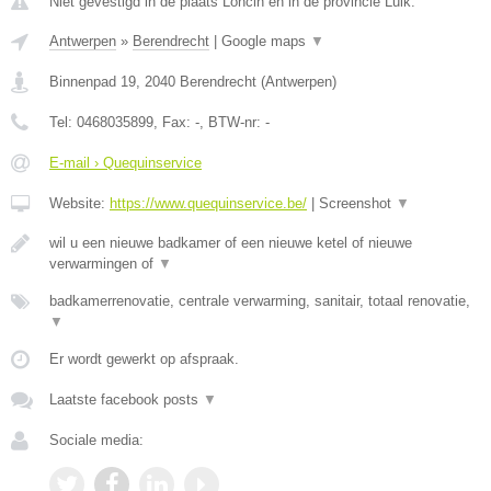
Niet gevestigd in de plaats Loncin en in de provincie Luik.
Antwerpen
»
Berendrecht
|
Google maps
▼
Binnenpad 19
,
2040
Berendrecht
(
Antwerpen
)
Tel:
0468035899
, Fax:
-
, BTW-nr:
-
E-mail › Quequinservice
Website:
https://www.quequinservice.be/
|
Screenshot
▼
wil u een nieuwe badkamer of een nieuwe ketel of nieuwe
verwarmingen of
▼
badkamerrenovatie, centrale verwarming, sanitair, totaal renovatie,
▼
Er wordt gewerkt op afspraak.
Laatste facebook posts
▼
Sociale media: