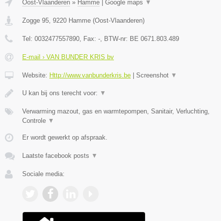
Oost-Vlaanderen
»
Hamme
|
Google maps
▼
Zogge 95
,
9220
Hamme
(
Oost-Vlaanderen
)
Tel:
0032477557890
, Fax:
-
, BTW-nr:
BE 0671.803.489
E-mail › VAN BUNDER KRIS bv
Website:
Http://www.vanbunderkris.be
|
Screenshot
▼
U kan bij ons terecht voor:
▼
Verwarming mazout, gas en warmtepompen, Sanitair, Verluchting,
Controle
▼
Er wordt gewerkt op afspraak.
Laatste facebook posts
▼
Sociale media: