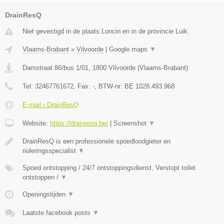
DrainResQ
Niet gevestigd in de plaats Loncin en in de provincie Luik.
Vlaams-Brabant
»
Vilvoorde
|
Google maps
▼
Damstraat 86/bus 1/01
,
1800
Vilvoorde
(
Vlaams-Brabant
)
Tel:
32467761672
, Fax:
-
, BTW-nr:
BE 1028.493.968
E-mail › DrainResQ
Website:
https://drainresq.be/
|
Screenshot
▼
DrainResQ is een professionele spoedloodgieter en
rioleringsspecialist
▼
Spoed ontstopping / 24/7 ontstoppingsdienst, Verstopt toilet
ontstoppen /
▼
Openingstijden
▼
Laatste facebook posts
▼