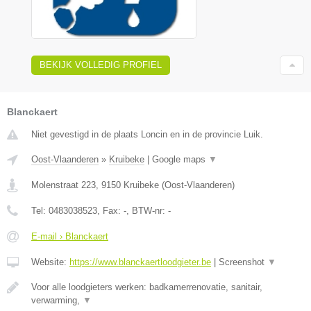
BEKIJK VOLLEDIG PROFIEL
Blanckaert
Niet gevestigd in de plaats Loncin en in de provincie Luik.
Oost-Vlaanderen
»
Kruibeke
|
Google maps
▼
Molenstraat 223
,
9150
Kruibeke
(
Oost-Vlaanderen
)
Tel:
0483038523
, Fax:
-
, BTW-nr:
-
E-mail › Blanckaert
Website:
https://www.blanckaertloodgieter.be
|
Screenshot
▼
Voor alle loodgieters werken: badkamerrenovatie, sanitair,
verwarming,
▼