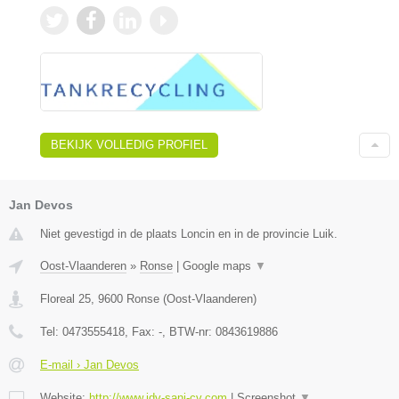
BEKIJK VOLLEDIG PROFIEL
Jan Devos
Niet gevestigd in de plaats Loncin en in de provincie Luik.
Oost-Vlaanderen
»
Ronse
|
Google maps
▼
Floreal 25
,
9600
Ronse
(
Oost-Vlaanderen
)
Tel:
0473555418
, Fax:
-
, BTW-nr:
0843619886
E-mail › Jan Devos
Website:
http://www.jdv-sani-cv.com
|
Screenshot
▼