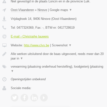
Niet gevestigd in de plaats Loncin en in de provincie Luik.
Oost-Vlaanderen
»
Ninove
|
Google maps
▼
Vrijdaghoek 14
,
9406
Ninove
(
Oost-Vlaanderen
)
Tel:
0477324369
, Fax:
-
, BTW-nr:
0417728619
E-mail › Christophe lauwers
Website:
http://www.clvs.be
|
Screenshot
▼
Alle werken uitsluitend door de baas uitgevoerd, reeds meer dan 20
jaar in
▼
verwarming (plaatsing onderhoud herstelling), loodgieterij (plaatsing
▼
Openingstijden onbekend
Sociale media: