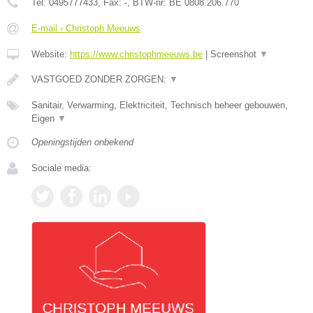
Tel:
0495777433
, Fax:
-
, BTW-nr:
BE 0808.206.770
E-mail › Christoph Meeuws
Website:
https://www.christophmeeuws.be
|
Screenshot
▼
VASTGOED ZONDER ZORGEN:
▼
Sanitair, Verwarming, Elektriciteit, Technisch beheer gebouwen,
Eigen
▼
Openingstijden onbekend
Sociale media: