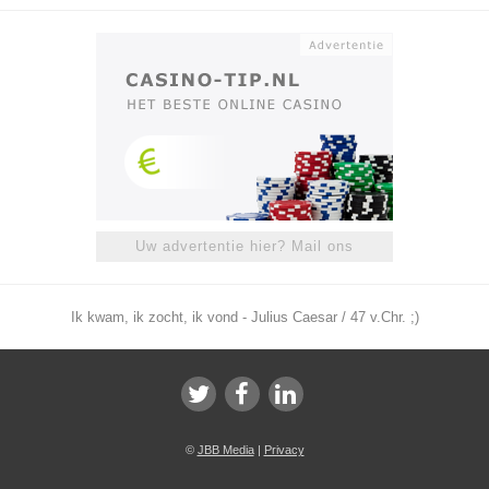
Uw advertentie hier? Mail ons
Ik kwam, ik zocht, ik vond - Julius Caesar / 47 v.Chr. ;)
©
JBB Media
|
Privacy