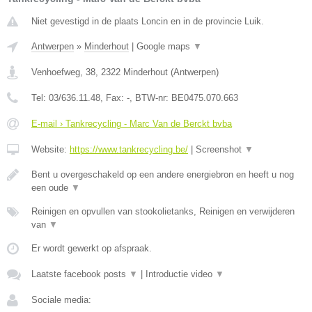
Niet gevestigd in de plaats Loncin en in de provincie Luik.
Antwerpen
»
Minderhout
|
Google maps
▼
Venhoefweg, 38
,
2322
Minderhout
(
Antwerpen
)
Tel:
03/636.11.48
, Fax:
-
, BTW-nr:
BE0475.070.663
E-mail › Tankrecycling - Marc Van de Berckt bvba
Website:
https://www.tankrecycling.be/
|
Screenshot
▼
Bent u overgeschakeld op een andere energiebron en heeft u nog
een oude
▼
Reinigen en opvullen van stookolietanks, Reinigen en verwijderen
van
▼
Er wordt gewerkt op afspraak.
Laatste facebook posts
▼
|
Introductie video
▼
Sociale media: