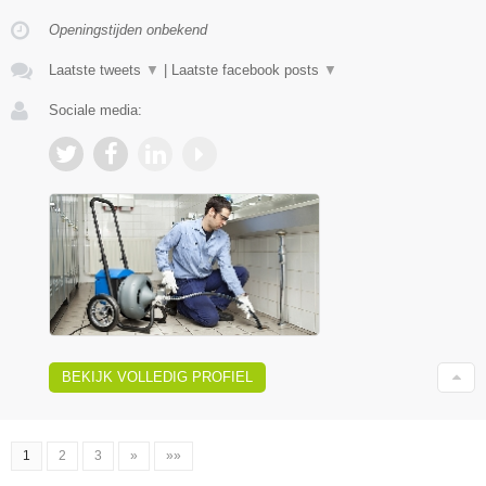
Openingstijden onbekend
Laatste tweets
▼
|
Laatste facebook posts
▼
Sociale media:
BEKIJK VOLLEDIG PROFIEL
1
2
3
»
»»