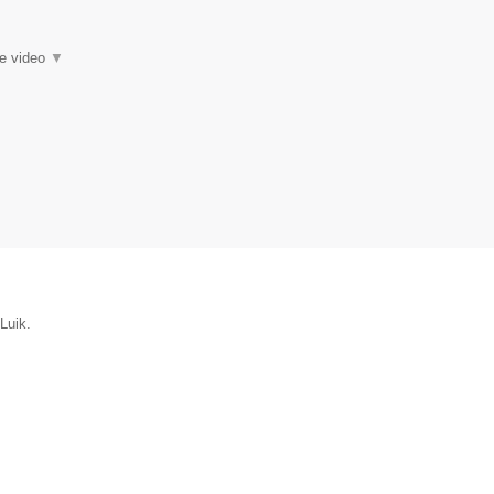
ie video
▼
Luik.