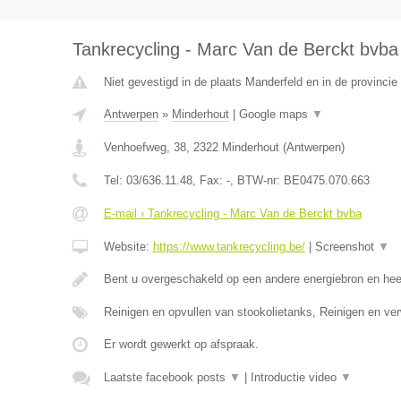
Tankrecycling - Marc Van de Berckt bvba
Niet gevestigd in de plaats Manderfeld en in de provincie 
Antwerpen
»
Minderhout
|
Google maps
▼
Venhoefweg, 38
,
2322
Minderhout
(
Antwerpen
)
Tel:
03/636.11.48
, Fax:
-
, BTW-nr:
BE0475.070.663
E-mail › Tankrecycling - Marc Van de Berckt bvba
Website:
https://www.tankrecycling.be/
|
Screenshot
▼
Bent u overgeschakeld op een andere energiebron en he
Reinigen en opvullen van stookolietanks, Reinigen en ve
Er wordt gewerkt op afspraak.
Laatste facebook posts
▼
|
Introductie video
▼