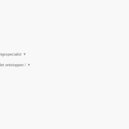
ingsspecialist
▼
ilet ontstoppen /
▼