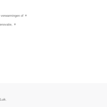
e verwarmingen of
▼
renovatie,
▼
Luik.