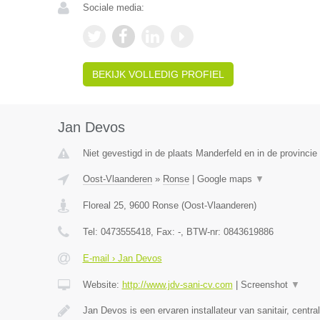
Sociale media:
BEKIJK VOLLEDIG PROFIEL
Jan Devos
Niet gevestigd in de plaats Manderfeld en in de provincie 
Oost-Vlaanderen
»
Ronse
|
Google maps
▼
Floreal 25
,
9600
Ronse
(
Oost-Vlaanderen
)
Tel:
0473555418
, Fax:
-
, BTW-nr:
0843619886
E-mail › Jan Devos
Website:
http://www.jdv-sani-cv.com
|
Screenshot
▼
Jan Devos is een ervaren installateur van sanitair, centr