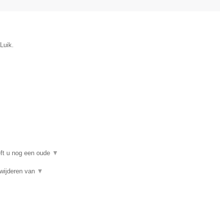
Luik.
eft u nog een oude
▼
rwijderen van
▼