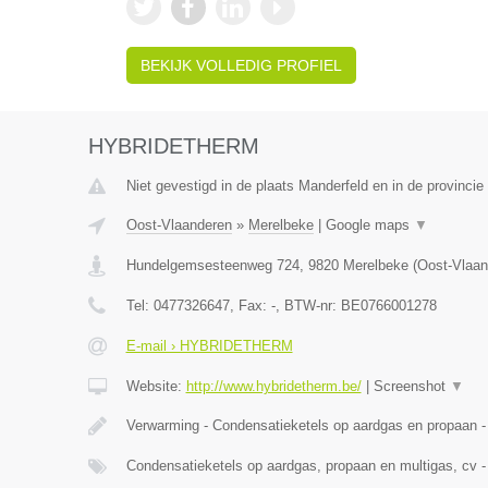
BEKIJK VOLLEDIG PROFIEL
HYBRIDETHERM
Niet gevestigd in de plaats Manderfeld en in de provincie 
Oost-Vlaanderen
»
Merelbeke
|
Google maps
▼
Hundelgemsesteenweg 724
,
9820
Merelbeke
(
Oost-Vlaan
Tel:
0477326647
, Fax:
-
, BTW-nr:
BE0766001278
E-mail › HYBRIDETHERM
Website:
http://www.hybridetherm.be/
|
Screenshot
▼
Verwarming - Condensatieketels op aardgas en propaan -
Condensatieketels op aardgas, propaan en multigas, cv -