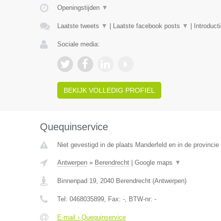
Openingstijden
▼
Laatste tweets
▼
|
Laatste facebook posts
▼
|
Introduct
Sociale media:
BEKIJK VOLLEDIG PROFIEL
Quequinservice
Niet gevestigd in de plaats Manderfeld en in de provincie 
Antwerpen
»
Berendrecht
|
Google maps
▼
Binnenpad 19
,
2040
Berendrecht
(
Antwerpen
)
Tel:
0468035899
, Fax:
-
, BTW-nr:
-
E-mail › Quequinservice