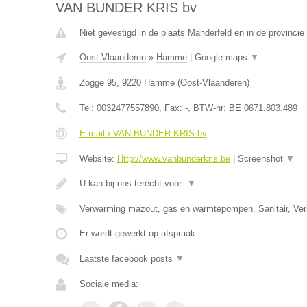
VAN BUNDER KRIS bv
Niet gevestigd in de plaats Manderfeld en in de provincie 
Oost-Vlaanderen
»
Hamme
|
Google maps
▼
Zogge 95
,
9220
Hamme
(
Oost-Vlaanderen
)
Tel:
0032477557890
, Fax:
-
, BTW-nr:
BE 0671.803.489
E-mail › VAN BUNDER KRIS bv
Website:
Http://www.vanbunderkris.be
|
Screenshot
▼
U kan bij ons terecht voor:
▼
Verwarming mazout, gas en warmtepompen, Sanitair, Verl
Er wordt gewerkt op afspraak.
Laatste facebook posts
▼
Sociale media: