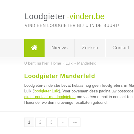
Loodgieter
-vinden.be
VIND EEN LOODGIETER BIJ U IN DE BUURT!
Nieuws
Zoeken
Contact
U bent nu hier:
Home
»
Luik
»
Manderfeld
Loodgieter Manderfeld
Loodgieter-vinden.be bevat helaas nog geen
loodgieters in Ma
Luik (
loodgieter Luik
). Voer bovenaan deze pagina uw postcode in
direct contact met loodgieters
om via één e-mail in contact te k
Hieronder worden nu overige resultaten getoond.
1
2
3
»
»»