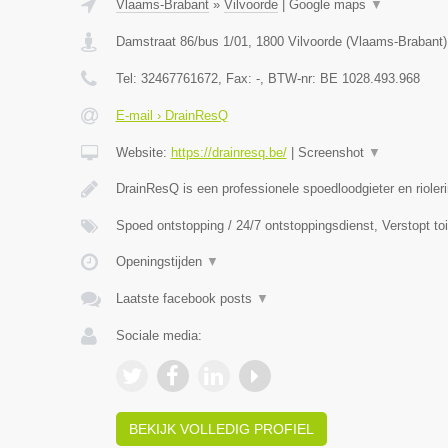
Vlaams-Brabant
»
Vilvoorde
|
Google maps
▼
Damstraat 86/bus 1/01
,
1800
Vilvoorde
(
Vlaams-Brabant
)
Tel:
32467761672
, Fax:
-
, BTW-nr:
BE 1028.493.968
E-mail › DrainResQ
Website:
https://drainresq.be/
|
Screenshot
▼
DrainResQ is een professionele spoedloodgieter en rioler
Spoed ontstopping / 24/7 ontstoppingsdienst, Verstopt to
Openingstijden
▼
Laatste facebook posts
▼
Sociale media:
BEKIJK VOLLEDIG PROFIEL