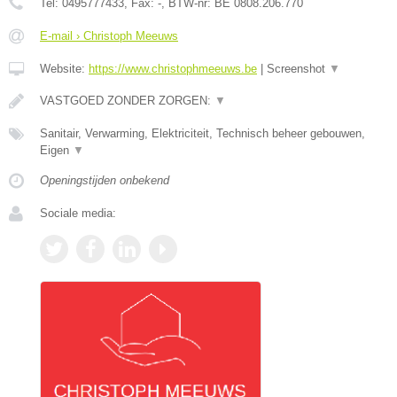
Tel:
0495777433
, Fax:
-
, BTW-nr:
BE 0808.206.770
E-mail › Christoph Meeuws
Website:
https://www.christophmeeuws.be
|
Screenshot
▼
VASTGOED ZONDER ZORGEN:
▼
Sanitair, Verwarming, Elektriciteit, Technisch beheer gebouwen,
Eigen
▼
Openingstijden onbekend
Sociale media: