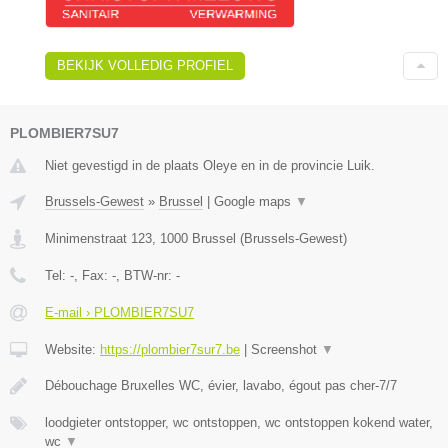
BEKIJK VOLLEDIG PROFIEL
PLOMBIER7SU7
Niet gevestigd in de plaats Oleye en in de provincie Luik.
Brussels-Gewest
»
Brussel
|
Google maps
▼
Minimenstraat 123
,
1000
Brussel
(
Brussels-Gewest
)
Tel:
-
, Fax:
-
, BTW-nr:
-
E-mail › PLOMBIER7SU7
Website:
https://plombier7sur7.be
|
Screenshot
▼
Débouchage Bruxelles WC, évier, lavabo, égout pas cher-7/7
loodgieter ontstopper, wc ontstoppen, wc ontstoppen kokend water,
wc
▼