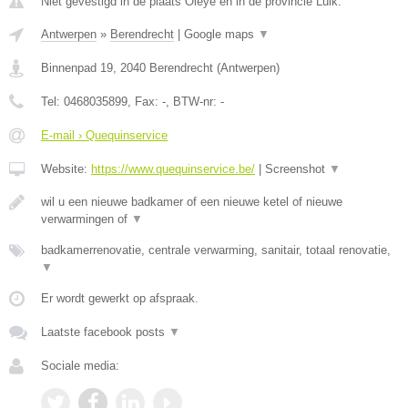
Niet gevestigd in de plaats Oleye en in de provincie Luik.
Antwerpen
»
Berendrecht
|
Google maps
▼
Binnenpad 19
,
2040
Berendrecht
(
Antwerpen
)
Tel:
0468035899
, Fax:
-
, BTW-nr:
-
E-mail › Quequinservice
Website:
https://www.quequinservice.be/
|
Screenshot
▼
wil u een nieuwe badkamer of een nieuwe ketel of nieuwe
verwarmingen of
▼
badkamerrenovatie, centrale verwarming, sanitair, totaal renovatie,
▼
Er wordt gewerkt op afspraak.
Laatste facebook posts
▼
Sociale media: