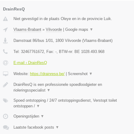
DrainResQ
Niet gevestigd in de plaats Oleye en in de provincie Luik.
Vlaams-Brabant
»
Vilvoorde
|
Google maps
▼
Damstraat 86/bus 1/01
,
1800
Vilvoorde
(
Vlaams-Brabant
)
Tel:
32467761672
, Fax:
-
, BTW-nr:
BE 1028.493.968
E-mail › DrainResQ
Website:
https://drainresq.be/
|
Screenshot
▼
DrainResQ is een professionele spoedloodgieter en
rioleringsspecialist
▼
Spoed ontstopping / 24/7 ontstoppingsdienst, Verstopt toilet
ontstoppen /
▼
Openingstijden
▼
Laatste facebook posts
▼