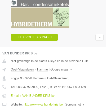
BEKIJK VOLLEDIG PROFIEL
VAN BUNDER KRIS bv
Niet gevestigd in de plaats Oleye en in de provincie Luik.
Oost-Vlaanderen
»
Hamme
|
Google maps
▼
Zogge 95
,
9220
Hamme
(
Oost-Vlaanderen
)
Tel:
0032477557890
, Fax:
-
, BTW-nr:
BE 0671.803.489
E-mail › VAN BUNDER KRIS bv
Website:
Http://www.vanbunderkris.be
|
Screenshot
▼