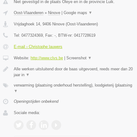
Niet gevestigd in de plaats Oleye en in de provincie Luik.
Oost-Vlaanderen
»
Ninove
|
Google maps
▼
Vrijdaghoek 14
,
9406
Ninove
(
Oost-Vlaanderen
)
Tel:
0477324369
, Fax:
-
, BTW-nr:
0417728619
E-mail › Christophe lauwers
Website:
http://www.clvs.be
|
Screenshot
▼
Alle werken uitsluitend door de baas uitgevoerd, reeds meer dan 20
jaar in
▼
verwarming (plaatsing onderhoud herstelling), loodgieterij (plaatsing
▼
Openingstijden onbekend
Sociale media: