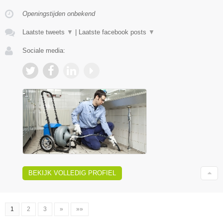
Openingstijden onbekend
Laatste tweets
▼
|
Laatste facebook posts
▼
Sociale media:
BEKIJK VOLLEDIG PROFIEL
1
2
3
»
»»