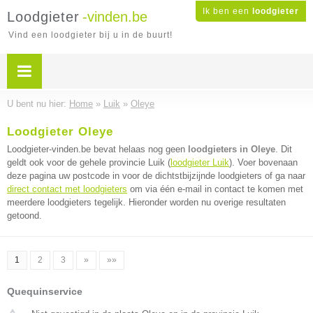
Ik ben een
loodgieter
Loodgieter
-vinden.be
Vind een loodgieter bij u in de buurt!
U bent nu hier:
Home
»
Luik
»
Oleye
Loodgieter Oleye
Loodgieter-vinden.be bevat helaas nog geen
loodgieters in Oleye
. Dit
geldt ook voor de gehele provincie Luik (
loodgieter Luik
). Voer bovenaan
deze pagina uw postcode in voor de dichtstbijzijnde loodgieters of ga naar
direct contact met loodgieters
om via één e-mail in contact te komen met
meerdere loodgieters tegelijk. Hieronder worden nu overige resultaten
getoond.
1
2
3
»
»»
Quequinservice