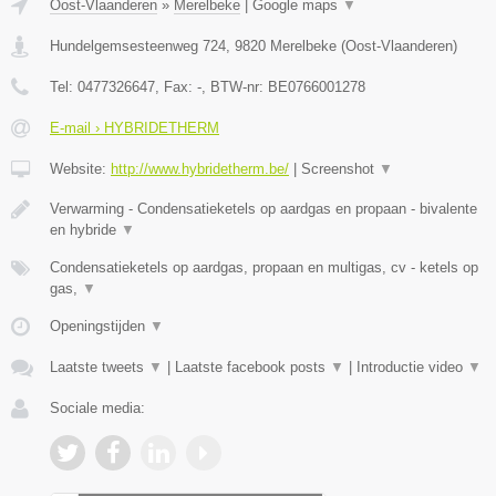
Oost-Vlaanderen
»
Merelbeke
|
Google maps
▼
Hundelgemsesteenweg 724
,
9820
Merelbeke
(
Oost-Vlaanderen
)
Tel:
0477326647
, Fax:
-
, BTW-nr:
BE0766001278
E-mail › HYBRIDETHERM
Website:
http://www.hybridetherm.be/
|
Screenshot
▼
Verwarming - Condensatieketels op aardgas en propaan - bivalente
en hybride
▼
Condensatieketels op aardgas, propaan en multigas, cv - ketels op
gas,
▼
Openingstijden
▼
Laatste tweets
▼
|
Laatste facebook posts
▼
|
Introductie video
▼
Sociale media: