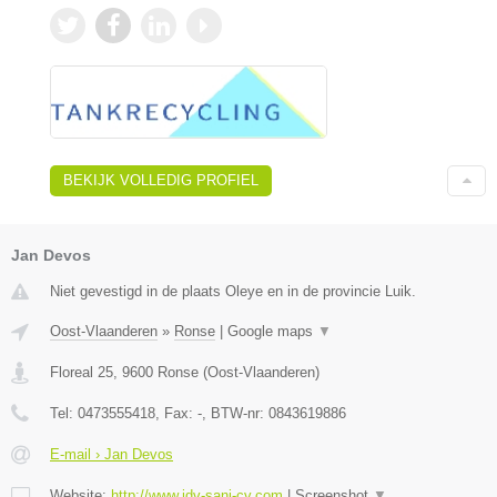
BEKIJK VOLLEDIG PROFIEL
Jan Devos
Niet gevestigd in de plaats Oleye en in de provincie Luik.
Oost-Vlaanderen
»
Ronse
|
Google maps
▼
Floreal 25
,
9600
Ronse
(
Oost-Vlaanderen
)
Tel:
0473555418
, Fax:
-
, BTW-nr:
0843619886
E-mail › Jan Devos
Website:
http://www.jdv-sani-cv.com
|
Screenshot
▼