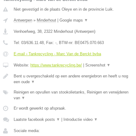
Niet gevestigd in de plaats Oleye en in de provincie Luik.
Antwerpen
»
Minderhout
|
Google maps
▼
Venhoefweg, 38
,
2322
Minderhout
(
Antwerpen
)
Tel:
03/636.11.48
, Fax:
-
, BTW-nr:
BE0475.070.663
E-mail › Tankrecycling - Marc Van de Berckt bvba
Website:
https://www.tankrecycling.be/
|
Screenshot
▼
Bent u overgeschakeld op een andere energiebron en heeft u nog
een oude
▼
Reinigen en opvullen van stookolietanks, Reinigen en verwijderen
van
▼
Er wordt gewerkt op afspraak.
Laatste facebook posts
▼
|
Introductie video
▼
Sociale media: