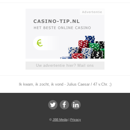
Uw advertentie hier? Mail ons
Ik kwam, ik zocht, ik vond - Julius Caesar / 47 v.Chr. ;)
©
JBB Media
|
Privacy