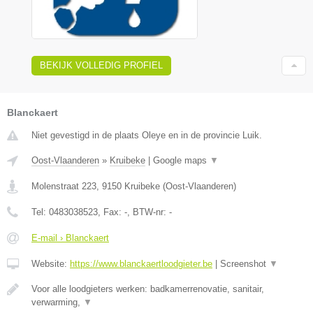
BEKIJK VOLLEDIG PROFIEL
Blanckaert
Niet gevestigd in de plaats Oleye en in de provincie Luik.
Oost-Vlaanderen
»
Kruibeke
|
Google maps
▼
Molenstraat 223
,
9150
Kruibeke
(
Oost-Vlaanderen
)
Tel:
0483038523
, Fax:
-
, BTW-nr:
-
E-mail › Blanckaert
Website:
https://www.blanckaertloodgieter.be
|
Screenshot
▼
Voor alle loodgieters werken: badkamerrenovatie, sanitair,
verwarming,
▼