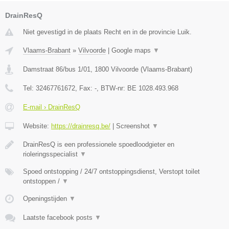
DrainResQ
Niet gevestigd in de plaats Recht en in de provincie Luik.
Vlaams-Brabant
»
Vilvoorde
|
Google maps
▼
Damstraat 86/bus 1/01
,
1800
Vilvoorde
(
Vlaams-Brabant
)
Tel:
32467761672
, Fax:
-
, BTW-nr:
BE 1028.493.968
E-mail › DrainResQ
Website:
https://drainresq.be/
|
Screenshot
▼
DrainResQ is een professionele spoedloodgieter en
rioleringsspecialist
▼
Spoed ontstopping / 24/7 ontstoppingsdienst, Verstopt toilet
ontstoppen /
▼
Openingstijden
▼
Laatste facebook posts
▼