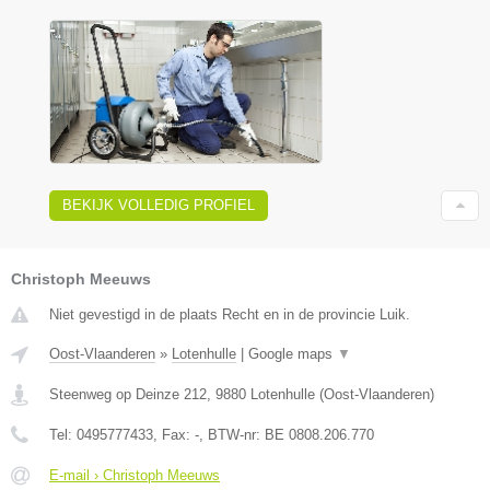
BEKIJK VOLLEDIG PROFIEL
Christoph Meeuws
Niet gevestigd in de plaats Recht en in de provincie Luik.
Oost-Vlaanderen
»
Lotenhulle
|
Google maps
▼
Steenweg op Deinze 212
,
9880
Lotenhulle
(
Oost-Vlaanderen
)
Tel:
0495777433
, Fax:
-
, BTW-nr:
BE 0808.206.770
E-mail › Christoph Meeuws