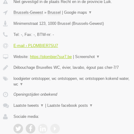
Niet gevestigd in de plaats Recht en in de provincie Luik.
Brussels-Gewest
»
Brussel
|
Google maps
▼
Minimenstraat 123
,
1000
Brussel
(
Brussels-Gewest
)
Tel:
-
, Fax:
-
, BTW-nr:
-
E-mail › PLOMBIER7SU7
Website:
https://plombier7sur7.be
|
Screenshot
▼
Débouchage Bruxelles WC, évier, lavabo, égout pas cher-7/7
loodgieter ontstopper, wc ontstoppen, wc ontstoppen kokend water,
wc
▼
Openingstijden onbekend
Laatste tweets
▼
|
Laatste facebook posts
▼
Sociale media: