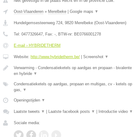
Niet gevestigd in de plaats Recht en in de provincie Luik.
Oost-Vlaanderen
»
Merelbeke
|
Google maps
▼
Hundelgemsesteenweg 724
,
9820
Merelbeke
(
Oost-Vlaanderen
)
Tel:
0477326647
, Fax:
-
, BTW-nr:
BE0766001278
E-mail › HYBRIDETHERM
Website:
http://www.hybridetherm.be/
|
Screenshot
▼
Verwarming - Condensatieketels op aardgas en propaan - bivalente
en hybride
▼
Condensatieketels op aardgas, propaan en multigas, cv - ketels op
gas,
▼
Openingstijden
▼
Laatste tweets
▼
|
Laatste facebook posts
▼
|
Introductie video
▼
Sociale media: