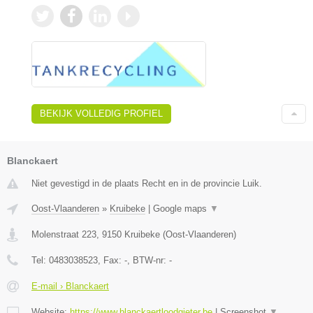
BEKIJK VOLLEDIG PROFIEL
Blanckaert
Niet gevestigd in de plaats Recht en in de provincie Luik.
Oost-Vlaanderen
»
Kruibeke
|
Google maps
▼
Molenstraat 223
,
9150
Kruibeke
(
Oost-Vlaanderen
)
Tel:
0483038523
, Fax:
-
, BTW-nr:
-
E-mail › Blanckaert
Website:
https://www.blanckaertloodgieter.be
|
Screenshot
▼