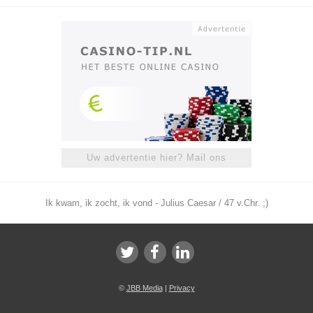
Uw advertentie hier? Mail ons
Ik kwam, ik zocht, ik vond - Julius Caesar / 47 v.Chr. ;)
©
JBB Media
|
Privacy