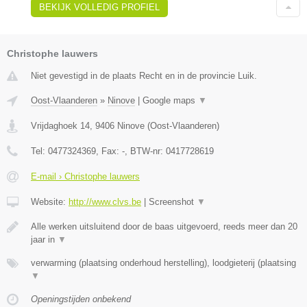
BEKIJK VOLLEDIG PROFIEL
Christophe lauwers
Niet gevestigd in de plaats Recht en in de provincie Luik.
Oost-Vlaanderen
»
Ninove
|
Google maps
▼
Vrijdaghoek 14
,
9406
Ninove
(
Oost-Vlaanderen
)
Tel:
0477324369
, Fax:
-
, BTW-nr:
0417728619
E-mail › Christophe lauwers
Website:
http://www.clvs.be
|
Screenshot
▼
Alle werken uitsluitend door de baas uitgevoerd, reeds meer dan 20
jaar in
▼
verwarming (plaatsing onderhoud herstelling), loodgieterij (plaatsing
▼
Openingstijden onbekend