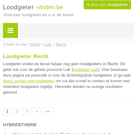
Ik ben een
loodgieter
Loodgieter
-vinden.be
Vind een loodgieter bij u in de buurt!
U bent nu hier:
Home
»
Luik
»
Recht
Loodgieter Recht
Loodgieter-vinden.be bevat helaas nog geen
loodgieters in Recht
. Dit
geldt ook voor de gehele provincie Luik (
loodgieter Luik
). Voer bovenaan
deze pagina uw postcode in voor de dichtstbijzijnde loodgieters of ga naar
direct contact met loodgieters
om via één e-mail in contact te komen met
meerdere loodgieters tegelijk. Hieronder worden nu overige resultaten
getoond.
1
2
3
»
»»
HYBRIDETHERM