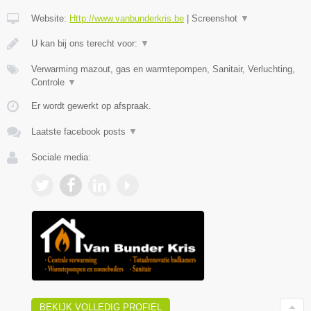
Website:
Http://www.vanbunderkris.be
|
Screenshot
▼
U kan bij ons terecht voor:
▼
Verwarming mazout, gas en warmtepompen, Sanitair, Verluchting,
Controle
▼
Er wordt gewerkt op afspraak.
Laatste facebook posts
▼
Sociale media:
BEKIJK VOLLEDIG PROFIEL