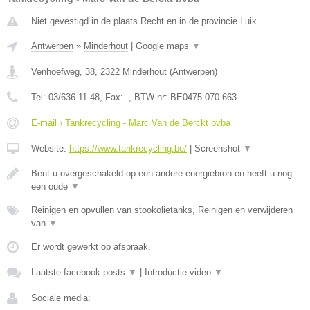
Niet gevestigd in de plaats Recht en in de provincie Luik.
Antwerpen
»
Minderhout
|
Google maps
▼
Venhoefweg, 38
,
2322
Minderhout
(
Antwerpen
)
Tel:
03/636.11.48
, Fax:
-
, BTW-nr:
BE0475.070.663
E-mail › Tankrecycling - Marc Van de Berckt bvba
Website:
https://www.tankrecycling.be/
|
Screenshot
▼
Bent u overgeschakeld op een andere energiebron en heeft u nog
een oude
▼
Reinigen en opvullen van stookolietanks, Reinigen en verwijderen
van
▼
Er wordt gewerkt op afspraak.
Laatste facebook posts
▼
|
Introductie video
▼
Sociale media: