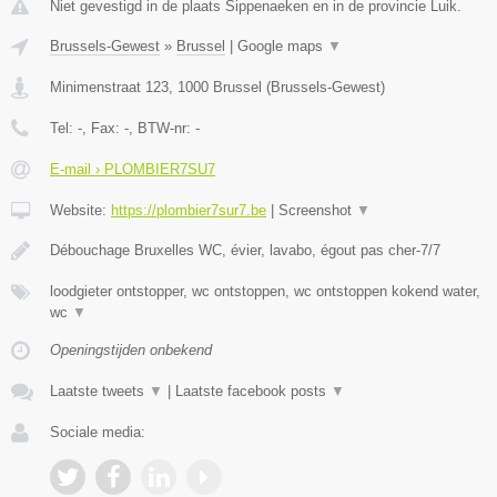
Niet gevestigd in de plaats Sippenaeken en in de provincie Luik.
Brussels-Gewest
»
Brussel
|
Google maps
▼
Minimenstraat 123
,
1000
Brussel
(
Brussels-Gewest
)
Tel:
-
, Fax:
-
, BTW-nr:
-
E-mail › PLOMBIER7SU7
Website:
https://plombier7sur7.be
|
Screenshot
▼
Débouchage Bruxelles WC, évier, lavabo, égout pas cher-7/7
loodgieter ontstopper, wc ontstoppen, wc ontstoppen kokend water,
wc
▼
Openingstijden onbekend
Laatste tweets
▼
|
Laatste facebook posts
▼
Sociale media: