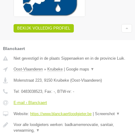
BEKIJK VOLLEDIG PROFIEL
Blanckaert
Niet gevestigd in de plaats Sippenaeken en in de provincie Luik.
Oost-Vlaanderen
»
Kruibeke
|
Google maps
▼
Molenstraat 223
,
9150
Kruibeke
(
Oost-Vlaanderen
)
Tel:
0483038523
, Fax:
-
, BTW-nr:
-
E-mail › Blanckaert
Website:
https://www.blanckaertloodgieter.be
|
Screenshot
▼
Voor alle loodgieters werken: badkamerrenovatie, sanitair,
verwarming,
▼