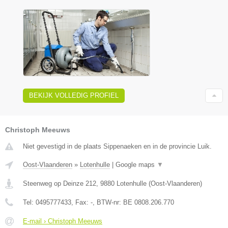
BEKIJK VOLLEDIG PROFIEL
Christoph Meeuws
Niet gevestigd in de plaats Sippenaeken en in de provincie Luik.
Oost-Vlaanderen
»
Lotenhulle
|
Google maps
▼
Steenweg op Deinze 212
,
9880
Lotenhulle
(
Oost-Vlaanderen
)
Tel:
0495777433
, Fax:
-
, BTW-nr:
BE 0808.206.770
E-mail › Christoph Meeuws