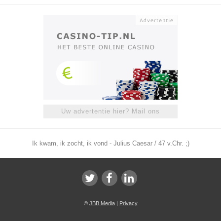
Uw advertentie hier? Mail ons
Ik kwam, ik zocht, ik vond - Julius Caesar / 47 v.Chr. ;)
©
JBB Media
|
Privacy