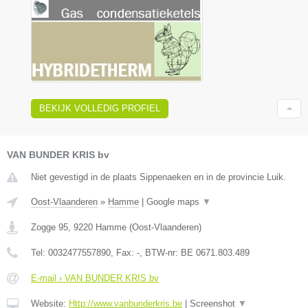
BEKIJK VOLLEDIG PROFIEL
VAN BUNDER KRIS bv
Niet gevestigd in de plaats Sippenaeken en in de provincie Luik.
Oost-Vlaanderen
»
Hamme
|
Google maps
▼
Zogge 95
,
9220
Hamme
(
Oost-Vlaanderen
)
Tel:
0032477557890
, Fax:
-
, BTW-nr:
BE 0671.803.489
E-mail › VAN BUNDER KRIS bv
Website:
Http://www.vanbunderkris.be
|
Screenshot
▼