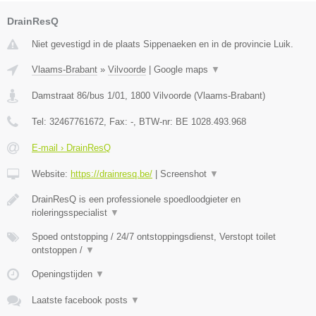
DrainResQ
Niet gevestigd in de plaats Sippenaeken en in de provincie Luik.
Vlaams-Brabant
»
Vilvoorde
|
Google maps
▼
Damstraat 86/bus 1/01
,
1800
Vilvoorde
(
Vlaams-Brabant
)
Tel:
32467761672
, Fax:
-
, BTW-nr:
BE 1028.493.968
E-mail › DrainResQ
Website:
https://drainresq.be/
|
Screenshot
▼
DrainResQ is een professionele spoedloodgieter en
rioleringsspecialist
▼
Spoed ontstopping / 24/7 ontstoppingsdienst, Verstopt toilet
ontstoppen /
▼
Openingstijden
▼
Laatste facebook posts
▼