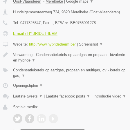
Oost-Vlaanderen
»
Merelbeke
|
Google maps
▼
Hundelgemsesteenweg 724
,
9820
Merelbeke
(
Oost-Vlaanderen
)
Tel:
0477326647
, Fax:
-
, BTW-nr:
BE0766001278
E-mail › HYBRIDETHERM
Website:
http://www.hybridetherm.be/
|
Screenshot
▼
Verwarming - Condensatieketels op aardgas en propaan - bivalente
en hybride
▼
Condensatieketels op aardgas, propaan en multigas, cv - ketels op
gas,
▼
Openingstijden
▼
Laatste tweets
▼
|
Laatste facebook posts
▼
|
Introductie video
▼
Sociale media: