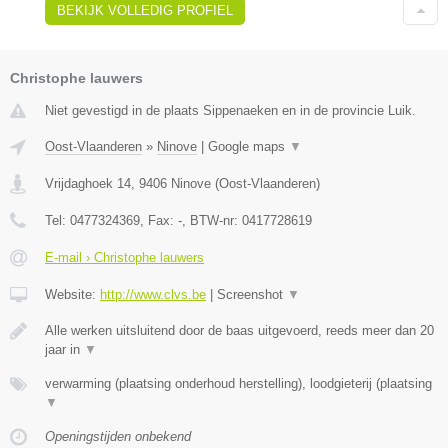
BEKIJK VOLLEDIG PROFIEL
Christophe lauwers
Niet gevestigd in de plaats Sippenaeken en in de provincie Luik.
Oost-Vlaanderen
»
Ninove
|
Google maps
▼
Vrijdaghoek 14
,
9406
Ninove
(
Oost-Vlaanderen
)
Tel:
0477324369
, Fax:
-
, BTW-nr:
0417728619
E-mail › Christophe lauwers
Website:
http://www.clvs.be
|
Screenshot
▼
Alle werken uitsluitend door de baas uitgevoerd, reeds meer dan 20
jaar in
▼
verwarming (plaatsing onderhoud herstelling), loodgieterij (plaatsing
▼
Openingstijden onbekend