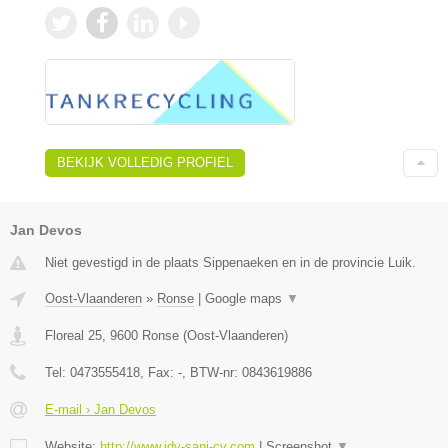
BEKIJK VOLLEDIG PROFIEL
Jan Devos
Niet gevestigd in de plaats Sippenaeken en in de provincie Luik.
Oost-Vlaanderen
»
Ronse
|
Google maps
▼
Floreal 25
,
9600
Ronse
(
Oost-Vlaanderen
)
Tel:
0473555418
, Fax:
-
, BTW-nr:
0843619886
E-mail › Jan Devos
Website:
http://www.jdv-sani-cv.com
|
Screenshot
▼