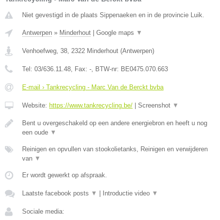
Niet gevestigd in de plaats Sippenaeken en in de provincie Luik.
Antwerpen
»
Minderhout
|
Google maps
▼
Venhoefweg, 38
,
2322
Minderhout
(
Antwerpen
)
Tel:
03/636.11.48
, Fax:
-
, BTW-nr:
BE0475.070.663
E-mail › Tankrecycling - Marc Van de Berckt bvba
Website:
https://www.tankrecycling.be/
|
Screenshot
▼
Bent u overgeschakeld op een andere energiebron en heeft u nog
een oude
▼
Reinigen en opvullen van stookolietanks, Reinigen en verwijderen
van
▼
Er wordt gewerkt op afspraak.
Laatste facebook posts
▼
|
Introductie video
▼
Sociale media: