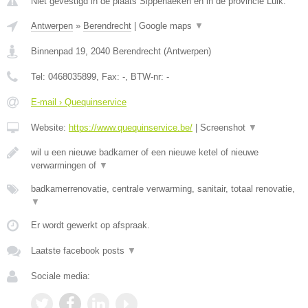
Niet gevestigd in de plaats Sippenaeken en in de provincie Luik.
Antwerpen
»
Berendrecht
|
Google maps
▼
Binnenpad 19
,
2040
Berendrecht
(
Antwerpen
)
Tel:
0468035899
, Fax:
-
, BTW-nr:
-
E-mail › Quequinservice
Website:
https://www.quequinservice.be/
|
Screenshot
▼
wil u een nieuwe badkamer of een nieuwe ketel of nieuwe
verwarmingen of
▼
badkamerrenovatie, centrale verwarming, sanitair, totaal renovatie,
▼
Er wordt gewerkt op afspraak.
Laatste facebook posts
▼
Sociale media: