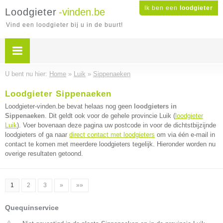
Ik ben een
loodgieter
Loodgieter
-vinden.be
Vind een loodgieter bij u in de buurt!
U bent nu hier:
Home
»
Luik
»
Sippenaeken
Loodgieter Sippenaeken
Loodgieter-vinden.be bevat helaas nog geen
loodgieters in
Sippenaeken
. Dit geldt ook voor de gehele provincie Luik (
loodgieter
Luik
). Voer bovenaan deze pagina uw postcode in voor de dichtstbijzijnde
loodgieters of ga naar
direct contact met loodgieters
om via één e-mail in
contact te komen met meerdere loodgieters tegelijk. Hieronder worden nu
overige resultaten getoond.
1
2
3
»
»»
Quequinservice