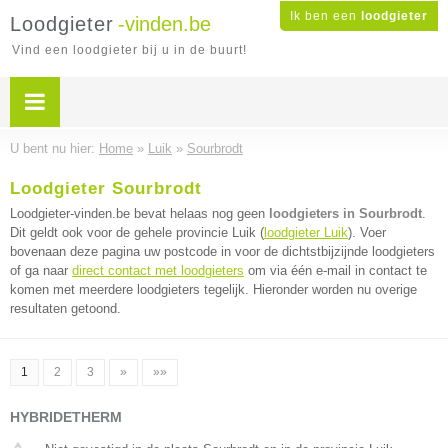
Ik ben een
loodgieter
Loodgieter
-vinden.be
Vind een loodgieter bij u in de buurt!
U bent nu hier:
Home
»
Luik
»
Sourbrodt
Loodgieter Sourbrodt
Loodgieter-vinden.be bevat helaas nog geen
loodgieters in Sourbrodt
.
Dit geldt ook voor de gehele provincie Luik (
loodgieter Luik
). Voer
bovenaan deze pagina uw postcode in voor de dichtstbijzijnde loodgieters
of ga naar
direct contact met loodgieters
om via één e-mail in contact te
komen met meerdere loodgieters tegelijk. Hieronder worden nu overige
resultaten getoond.
1
2
3
»
»»
HYBRIDETHERM