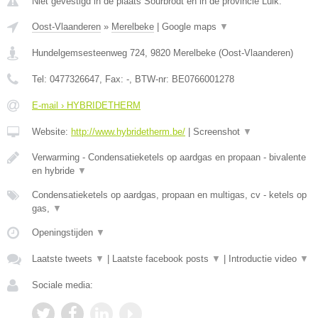
Niet gevestigd in de plaats Sourbrodt en in de provincie Luik.
Oost-Vlaanderen
»
Merelbeke
|
Google maps
▼
Hundelgemsesteenweg 724
,
9820
Merelbeke
(
Oost-Vlaanderen
)
Tel:
0477326647
, Fax:
-
, BTW-nr:
BE0766001278
E-mail › HYBRIDETHERM
Website:
http://www.hybridetherm.be/
|
Screenshot
▼
Verwarming - Condensatieketels op aardgas en propaan - bivalente
en hybride
▼
Condensatieketels op aardgas, propaan en multigas, cv - ketels op
gas,
▼
Openingstijden
▼
Laatste tweets
▼
|
Laatste facebook posts
▼
|
Introductie video
▼
Sociale media: