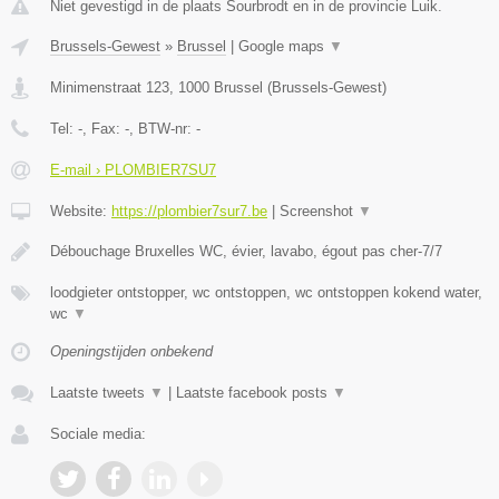
Niet gevestigd in de plaats Sourbrodt en in de provincie Luik.
Brussels-Gewest
»
Brussel
|
Google maps
▼
Minimenstraat 123
,
1000
Brussel
(
Brussels-Gewest
)
Tel:
-
, Fax:
-
, BTW-nr:
-
E-mail › PLOMBIER7SU7
Website:
https://plombier7sur7.be
|
Screenshot
▼
Débouchage Bruxelles WC, évier, lavabo, égout pas cher-7/7
loodgieter ontstopper, wc ontstoppen, wc ontstoppen kokend water,
wc
▼
Openingstijden onbekend
Laatste tweets
▼
|
Laatste facebook posts
▼
Sociale media: