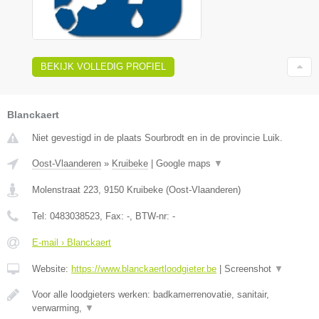
BEKIJK VOLLEDIG PROFIEL
Blanckaert
Niet gevestigd in de plaats Sourbrodt en in de provincie Luik.
Oost-Vlaanderen
»
Kruibeke
|
Google maps
▼
Molenstraat 223
,
9150
Kruibeke
(
Oost-Vlaanderen
)
Tel:
0483038523
, Fax:
-
, BTW-nr:
-
E-mail › Blanckaert
Website:
https://www.blanckaertloodgieter.be
|
Screenshot
▼
Voor alle loodgieters werken: badkamerrenovatie, sanitair,
verwarming,
▼