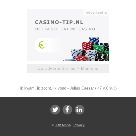
Uw advertentie hier? Mail ons
Ik kwam, ik zocht, ik vond - Julius Caesar / 47 v.Chr. ;)
©
JBB Media
|
Privacy