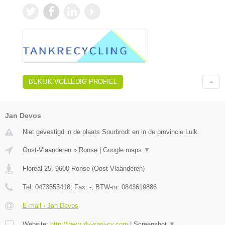
BEKIJK VOLLEDIG PROFIEL
Jan Devos
Niet gevestigd in de plaats Sourbrodt en in de provincie Luik.
Oost-Vlaanderen
»
Ronse
|
Google maps
▼
Floreal 25
,
9600
Ronse
(
Oost-Vlaanderen
)
Tel:
0473555418
, Fax:
-
, BTW-nr:
0843619886
E-mail › Jan Devos
Website:
http://www.jdv-sani-cv.com
|
Screenshot
▼