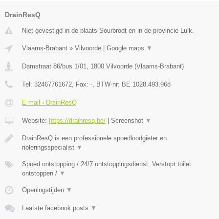
DrainResQ
Niet gevestigd in de plaats Sourbrodt en in de provincie Luik.
Vlaams-Brabant
»
Vilvoorde
|
Google maps
▼
Damstraat 86/bus 1/01
,
1800
Vilvoorde
(
Vlaams-Brabant
)
Tel:
32467761672
, Fax:
-
, BTW-nr:
BE 1028.493.968
E-mail › DrainResQ
Website:
https://drainresq.be/
|
Screenshot
▼
DrainResQ is een professionele spoedloodgieter en
rioleringsspecialist
▼
Spoed ontstopping / 24/7 ontstoppingsdienst, Verstopt toilet
ontstoppen /
▼
Openingstijden
▼
Laatste facebook posts
▼