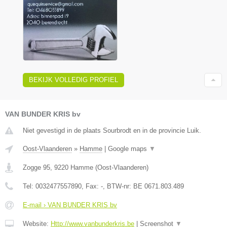
BEKIJK VOLLEDIG PROFIEL
VAN BUNDER KRIS bv
Niet gevestigd in de plaats Sourbrodt en in de provincie Luik.
Oost-Vlaanderen
»
Hamme
|
Google maps
▼
Zogge 95
,
9220
Hamme
(
Oost-Vlaanderen
)
Tel:
0032477557890
, Fax:
-
, BTW-nr:
BE 0671.803.489
E-mail › VAN BUNDER KRIS bv
Website:
Http://www.vanbunderkris.be
|
Screenshot
▼