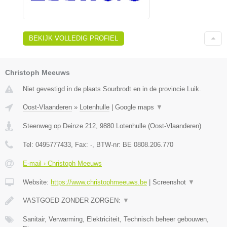
BEKIJK VOLLEDIG PROFIEL
Christoph Meeuws
Niet gevestigd in de plaats Sourbrodt en in de provincie Luik.
Oost-Vlaanderen
»
Lotenhulle
|
Google maps
▼
Steenweg op Deinze 212
,
9880
Lotenhulle
(
Oost-Vlaanderen
)
Tel:
0495777433
, Fax:
-
, BTW-nr:
BE 0808.206.770
E-mail › Christoph Meeuws
Website:
https://www.christophmeeuws.be
|
Screenshot
▼
VASTGOED ZONDER ZORGEN:
▼
Sanitair, Verwarming, Elektriciteit, Technisch beheer gebouwen,