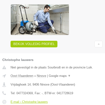
BEKIJK VOLLEDIG PROFIEL
Christophe lauwers
Niet gevestigd in de plaats Sourbrodt en in de provincie Luik.
Oost-Vlaanderen
»
Ninove
|
Google maps
▼
Vrijdaghoek 14
,
9406
Ninove
(
Oost-Vlaanderen
)
Tel:
0477324369
, Fax:
-
, BTW-nr:
0417728619
E-mail › Christophe lauwers