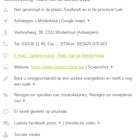
Niet gevestigd in de plaats Sourbrodt en in de provincie Luik.
Antwerpen
»
Minderhout
|
Google maps
▼
Venhoefweg, 38
,
2322
Minderhout
(
Antwerpen
)
Tel:
03/636.11.48
, Fax:
-
, BTW-nr:
BE0475.070.663
E-mail › Tankrecycling - Marc Van de Berckt bvba
Website:
https://www.tankrecycling.be/
|
Screenshot
▼
Bent u overgeschakeld op een andere energiebron en heeft u nog
een oude
▼
Reinigen en opvullen van stookolietanks, Reinigen en verwijderen
van
▼
Er wordt gewerkt op afspraak.
Laatste facebook posts
▼
|
Introductie video
▼
Sociale media: