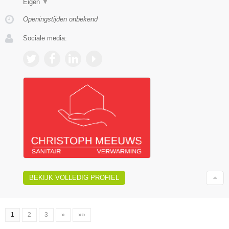
Eigen
▼
Openingstijden onbekend
Sociale media:
BEKIJK VOLLEDIG PROFIEL
1
2
3
»
»»