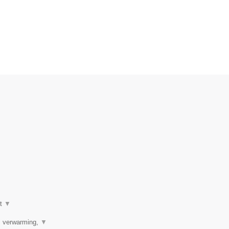
ot
▼
r, verwarming,
▼