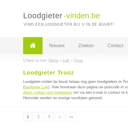
Loodgieter
-vinden.be
VIND EEN LOODGIETER BIJ U IN DE BUURT!
Nieuws
Zoeken
Contact
U bent nu hier:
Home
»
Luik
»
Trooz
Loodgieter Trooz
Loodgieter-vinden.be bevat helaas nog geen
loodgieters in Tr
(
loodgieter Luik
). Voer bovenaan deze pagina uw postcode in voor
direct contact met loodgieters
om via één e-mail in contact te k
Hieronder worden nu overige resultaten getoond.
1
2
3
»
»»