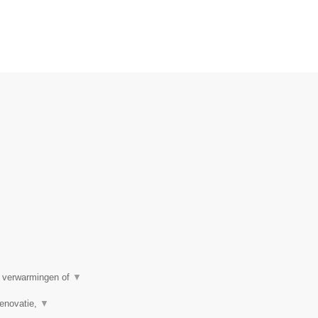
e verwarmingen of
▼
renovatie,
▼