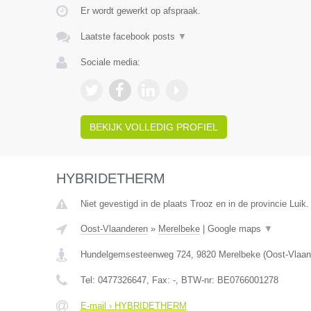
Er wordt gewerkt op afspraak.
Laatste facebook posts
▼
Sociale media:
BEKIJK VOLLEDIG PROFIEL
HYBRIDETHERM
Niet gevestigd in de plaats Trooz en in de provincie Luik.
Oost-Vlaanderen
»
Merelbeke
|
Google maps
▼
Hundelgemsesteenweg 724
,
9820
Merelbeke
(
Oost-Vlaan
Tel:
0477326647
, Fax:
-
, BTW-nr:
BE0766001278
E-mail › HYBRIDETHERM