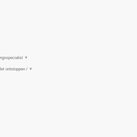
ingsspecialist
▼
ilet ontstoppen /
▼