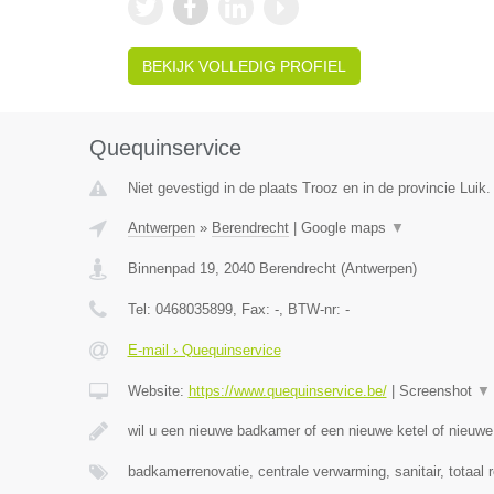
BEKIJK VOLLEDIG PROFIEL
Quequinservice
Niet gevestigd in de plaats Trooz en in de provincie Luik.
Antwerpen
»
Berendrecht
|
Google maps
▼
Binnenpad 19
,
2040
Berendrecht
(
Antwerpen
)
Tel:
0468035899
, Fax:
-
, BTW-nr:
-
E-mail › Quequinservice
Website:
https://www.quequinservice.be/
|
Screenshot
▼
wil u een nieuwe badkamer of een nieuwe ketel of nieuw
badkamerrenovatie, centrale verwarming, sanitair, totaal 