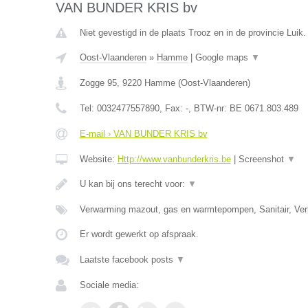
VAN BUNDER KRIS bv
Niet gevestigd in de plaats Trooz en in de provincie Luik.
Oost-Vlaanderen
»
Hamme
|
Google maps
▼
Zogge 95
,
9220
Hamme
(
Oost-Vlaanderen
)
Tel:
0032477557890
, Fax:
-
, BTW-nr:
BE 0671.803.489
E-mail › VAN BUNDER KRIS bv
Website:
Http://www.vanbunderkris.be
|
Screenshot
▼
U kan bij ons terecht voor:
▼
Verwarming mazout, gas en warmtepompen, Sanitair, Verl
Er wordt gewerkt op afspraak.
Laatste facebook posts
▼
Sociale media: