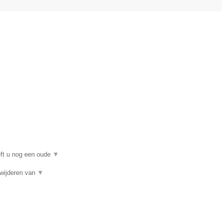
eft u nog een oude
▼
rwijderen van
▼