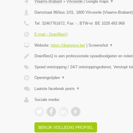
Vlaams-Brabant
»
Vilvoorde
|
Google maps
▼
Damstraat 86/bus 1/01
,
1800
Vilvoorde
(
Vlaams-Brabant
)
Tel:
32467761672
, Fax:
-
, BTW-nr:
BE 1028.493.968
E-mail › DrainResQ
Website:
https://drainresq.be/
|
Screenshot
▼
DrainResQ is een professionele spoedloodgieter en rioler
Spoed ontstopping / 24/7 ontstoppingsdienst, Verstopt to
Openingstijden
▼
Laatste facebook posts
▼
Sociale media:
BEKIJK VOLLEDIG PROFIEL