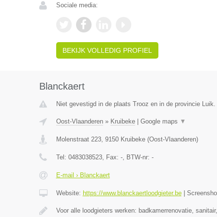
Sociale media:
BEKIJK VOLLEDIG PROFIEL
Blanckaert
Niet gevestigd in de plaats Trooz en in de provincie Luik.
Oost-Vlaanderen
»
Kruibeke
|
Google maps
▼
Molenstraat 223
,
9150
Kruibeke
(
Oost-Vlaanderen
)
Tel:
0483038523
, Fax:
-
, BTW-nr:
-
E-mail › Blanckaert
Website:
https://www.blanckaertloodgieter.be
|
Screensh
Voor alle loodgieters werken: badkamerrenovatie, sanitai