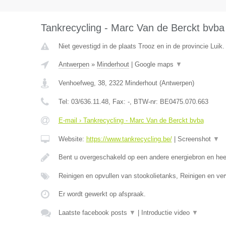
Tankrecycling - Marc Van de Berckt bvba
Niet gevestigd in de plaats Trooz en in de provincie Luik.
Antwerpen
»
Minderhout
|
Google maps
▼
Venhoefweg, 38
,
2322
Minderhout
(
Antwerpen
)
Tel:
03/636.11.48
, Fax:
-
, BTW-nr:
BE0475.070.663
E-mail › Tankrecycling - Marc Van de Berckt bvba
Website:
https://www.tankrecycling.be/
|
Screenshot
▼
Bent u overgeschakeld op een andere energiebron en he
Reinigen en opvullen van stookolietanks, Reinigen en ve
Er wordt gewerkt op afspraak.
Laatste facebook posts
▼
|
Introductie video
▼