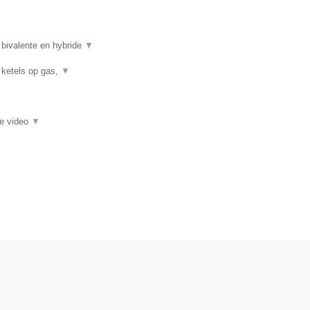
 bivalente en hybride
▼
 ketels op gas,
▼
ie video
▼