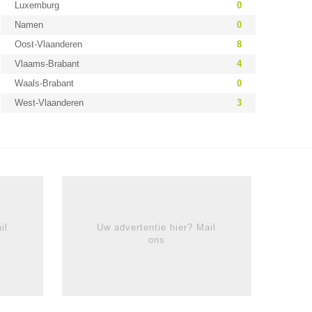
Luxemburg
0
Namen
0
Oost-Vlaanderen
8
Vlaams-Brabant
4
Waals-Brabant
0
West-Vlaanderen
3
il
Uw advertentie hier? Mail
ons