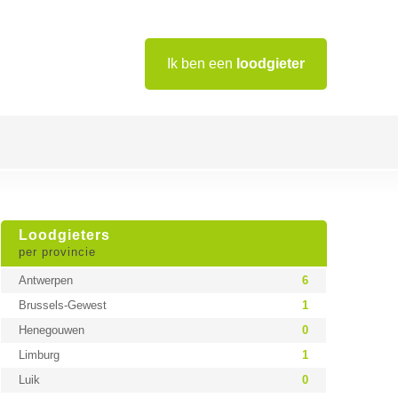
Ik ben een
loodgieter
Loodgieters
per provincie
Antwerpen
6
Brussels-Gewest
1
Henegouwen
0
Limburg
1
Luik
0