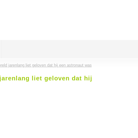
eld jarenlang liet geloven dat hij een astronaut was
arenlang liet geloven dat hij